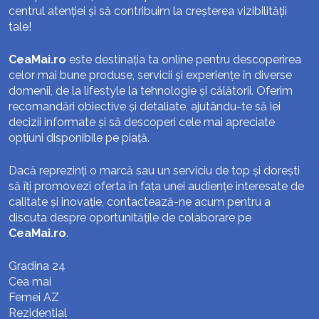
centrul atenției și să contribuim la creșterea vizibilității
tale!
CeaMai.ro
este destinația ta online pentru descoperirea
celor mai bune produse, servicii și experiențe în diverse
domenii, de la lifestyle la tehnologie și călătorii. Oferim
recomandări obiective și detaliate, ajutându-te să iei
decizii informate și să descoperi cele mai apreciate
opțiuni disponibile pe piață.
Dacă reprezinți o marcă sau un serviciu de top și dorești
să îți promovezi oferta în fața unei audiențe interesate de
calitate și inovație, contactează-ne acum pentru a
discuta despre oportunitățile de colaborare pe
CeaMai.ro
.
Gradina 24
Cea mai
Femei AZ
Rezidential