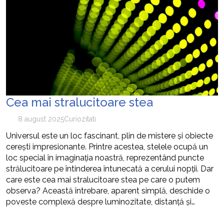
Cea mai stralucitoare stea
8 august 2025
Curiozitati
Universul este un loc fascinant, plin de mistere și obiecte
cerești impresionante. Printre acestea, stelele ocupă un
loc special în imaginația noastră, reprezentând puncte
strălucitoare pe întinderea întunecată a cerului nopții. Dar
care este cea mai stralucitoare stea pe care o putem
observa? Această întrebare, aparent simplă, deschide o
poveste complexă despre luminozitate, distanță și…