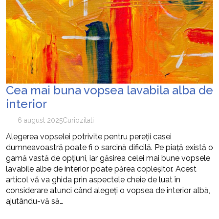
Cea mai buna vopsea lavabila alba de
interior
6 august 2025
Curiozitati
Alegerea vopselei potrivite pentru pereții casei
dumneavoastră poate fi o sarcină dificilă. Pe piață există o
gamă vastă de opțiuni, iar găsirea celei mai bune vopsele
lavabile albe de interior poate părea copleșitor. Acest
articol vă va ghida prin aspectele cheie de luat în
considerare atunci când alegeți o vopsea de interior albă,
ajutându-vă să…