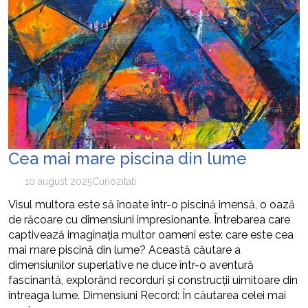
Cea mai mare piscina din lume
10 august 2025
Curiozitati
Visul multora este să înoate într-o piscină imensă, o oază
de răcoare cu dimensiuni impresionante. Întrebarea care
captivează imaginația multor oameni este: care este cea
mai mare piscină din lume? Această căutare a
dimensiunilor superlative ne duce într-o aventură
fascinantă, explorând recorduri și construcții uimitoare din
întreaga lume. Dimensiuni Record: În căutarea celei mai