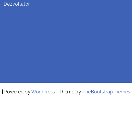
Dezvoltator
| Powered by
WordPress
| Theme by
TheBootstrapThemes