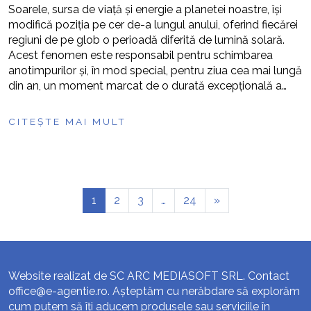
Soarele, sursa de viață și energie a planetei noastre, își
modifică poziția pe cer de-a lungul anului, oferind fiecărei
regiuni de pe glob o perioadă diferită de lumină solară.
Acest fenomen este responsabil pentru schimbarea
anotimpurilor și, în mod special, pentru ziua cea mai lungă
din an, un moment marcat de o durată excepțională a…
CITEȘTE MAI MULT
1
2
3
…
24
»
Website realizat de SC ARC MEDIASOFT SRL. Contact
office@e-agentie.ro
. Așteptăm cu nerăbdare să explorăm
cum putem să îți aducem produsele sau serviciile în