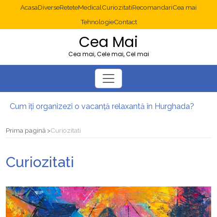
Acasa
Diverse
Retete
Medical
Curiozitati
Recomandari
Cea mai
Tehnologie
Contact
Cea Mai
Cea mai, Cele mai, Cel mai
Cum îți organizezi o vacanță relaxantă în Hurghada?
Operație cancer colon București: ce presupune tratamentul chirurgical
Multisite WordPress și Mastodon: cum gestionezi mai multe site-uri
Prima pagină
Curiozitati
2025: cum eviți canibalizarea cuvintelor cheie între articole SEO
Cum îți revii după o serie lungă de bilete pierdute la pariuri sportive
Curiozitati
Diverticulita: când este necesară operația?