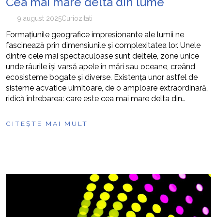
Cea mai mare delta din lume
9 august 2025
Curiozitati
Formațiunile geografice impresionante ale lumii ne
fascinează prin dimensiunile și complexitatea lor. Unele
dintre cele mai spectaculoase sunt deltele, zone unice
unde râurile își varsă apele în mări sau oceane, creând
ecosisteme bogate și diverse. Existența unor astfel de
sisteme acvatice uimitoare, de o amploare extraordinară,
ridică întrebarea: care este cea mai mare delta din…
CITEȘTE MAI MULT