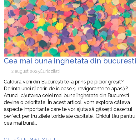
Cea mai buna inghetata din bucuresti
2 august 2025
Curiozitati
Căldura verii din București te-a prins pe picior greșit?
Dorința unei răcoriri delicioase și revigorante te apasă?
Atunci, căutarea celei mai bune înghețate din București
devine o prioritate! În acest articol, vom explora câteva
aspecte importante care te vor ajuta să găsești desertul
perfect pentru zilele toride ale capitalei. Ghidul tău pentru
cea mai bună…
CITEȘTE MAI MULT