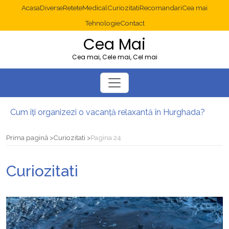
Acasa
Diverse
Retete
Medical
Curiozitati
Recomandari
Cea mai
Tehnologie
Contact
Cea Mai
Cea mai, Cele mai, Cel mai
Cum îți organizezi o vacanță relaxantă în Hurghada?
Operație cancer colon București: ce presupune tratamentul chirurgical
Multisite WordPress și Mastodon: cum gestionezi mai multe site-uri
Prima pagină
Curiozitati
Pagina 24
2025: cum eviți canibalizarea cuvintelor cheie între articole SEO
Cum îți revii după o serie lungă de bilete pierdute la pariuri sportive
Curiozitati
Diverticulita: când este necesară operația?