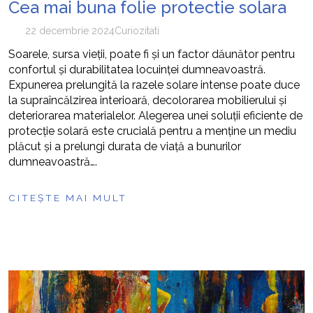
Cea mai buna folie protectie solara
22 decembrie 2024
Curiozitati
Soarele, sursa vieții, poate fi și un factor dăunător pentru
confortul și durabilitatea locuinței dumneavoastră.
Expunerea prelungită la razele solare intense poate duce
la supraîncălzirea interioară, decolorarea mobilierului și
deteriorarea materialelor. Alegerea unei soluții eficiente de
protecție solară este crucială pentru a menține un mediu
plăcut și a prelungi durata de viață a bunurilor
dumneavoastră….
CITEȘTE MAI MULT