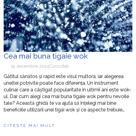
Cea mai buna tigaie wok
19 decembrie 2024
Curiozitati
Gătitul sănătos și rapid este visul multora, iar alegerea
uneltei potrivite poate face diferența. Un instrument
culinar care a câștigat popularitate în ultimii ani este wok-
ul. Dar cum alegi cea mai buna tigaie wok pentru nevoile
tale? Această ghidă te va ajuta să înțelegi mai bine
beneficiile utilizării unei tigăi wok și ce aspecte trebuie…
CITEȘTE MAI MULT