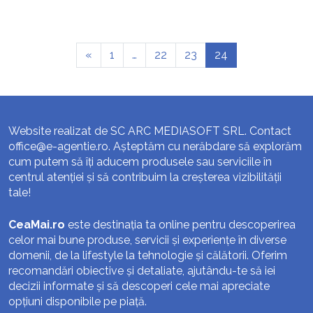
«
1
…
22
23
24
Website realizat de SC ARC MEDIASOFT SRL. Contact
office@e-agentie.ro
. Așteptăm cu nerăbdare să explorăm
cum putem să îți aducem produsele sau serviciile în
centrul atenției și să contribuim la creșterea vizibilității
tale!
CeaMai.ro
este destinația ta online pentru descoperirea
celor mai bune produse, servicii și experiențe în diverse
domenii, de la lifestyle la tehnologie și călătorii. Oferim
recomandări obiective și detaliate, ajutându-te să iei
decizii informate și să descoperi cele mai apreciate
opțiuni disponibile pe piață.