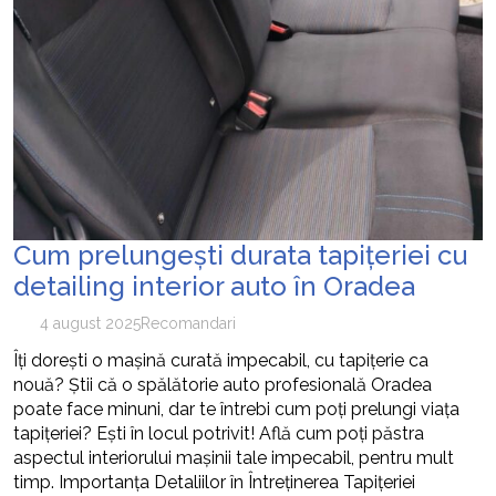
Cum prelungești durata tapițeriei cu
detailing interior auto în Oradea
4 august 2025
Recomandari
Îți dorești o mașină curată impecabil, cu tapițerie ca
nouă? Știi că o spălătorie auto profesională Oradea
poate face minuni, dar te întrebi cum poți prelungi viața
tapițeriei? Ești în locul potrivit! Află cum poți păstra
aspectul interiorului mașinii tale impecabil, pentru mult
timp. Importanța Detaliilor în Întreținerea Tapițeriei