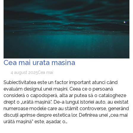
Cea mai urata masina
4 august 2025
Cea mai
Subiectivitatea este un factor important atunci când
evaluăm designul unei mașini. Ceea ce o persoană
consideră o capodoperă, alta ar putea să o catalogheze
drept o „urâtă mașină”. De-a lungul istoriei auto, au existat
numeroase modele care au stârnit controverse, generând
discuții aprinse despre estetica lor. Definirea unei „cea mai
urâtă mașină” este, așadar, o…