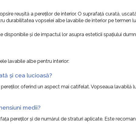
e
psire reușită a pereților de interior. O suprafață curată, usca
tru durabilitatea vopselei albe lavabile de interior pe termen l
 disponibile și de impactul lor asupra esteticii spațiului dumn
ele lavabile albe pentru interior:
tă și cea lucioasă?
eților, oferind un aspect mai catifelat. Vopseaua lavabilă luci
ensiuni medii?
ța pereților și de numărul de straturi aplicate. Este recomand