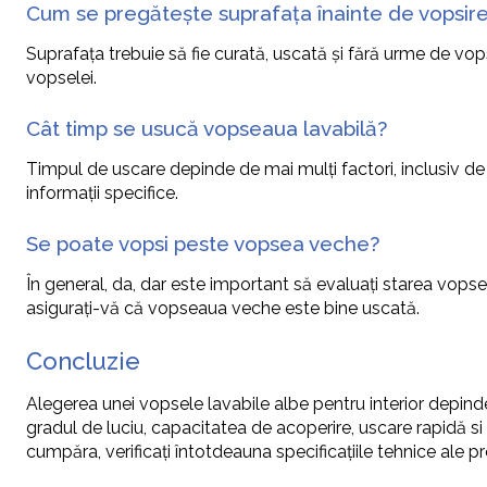
Cum se pregătește suprafața înainte de vopsir
Suprafața trebuie să fie curată, uscată și fără urme de v
vopselei.
Cât timp se usucă vopseaua lavabilă?
Timpul de uscare depinde de mai mulți factori, inclusiv de 
informații specifice.
Se poate vopsi peste vopsea veche?
În general, da, dar este important să evaluați starea vopse
asigurați-vă că vopseaua veche este bine uscată.
Concluzie
Alegerea unei vopsele lavabile albe pentru interior depinde d
gradul de luciu, capacitatea de acoperire, uscare rapidă si 
cumpăra, verificați întotdeauna specificațiile tehnice ale pr