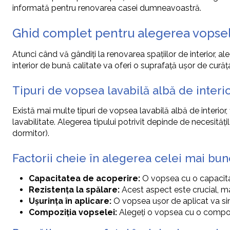
informată pentru renovarea casei dumneavoastră.
Ghid complet pentru alegerea vopsele
Atunci când vă gândiți la renovarea spațiilor de interior, a
interior de bună calitate va oferi o suprafață ușor de curăța
Tipuri de vopsea lavabilă albă de interi
Există mai multe tipuri de vopsea lavabilă albă de interior, fi
lavabilitate. Alegerea tipului potrivit depinde de necesită
dormitor).
Factorii cheie în alegerea celei mai bun
Capacitatea de acoperire:
O vopsea cu o capacitat
Rezistența la spălare:
Acest aspect este crucial, mai
Ușurința în aplicare:
O vopsea ușor de aplicat va simp
Compoziția vopselei:
Alegeți o vopsea cu o compoziți