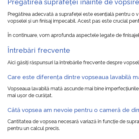
Pregătirea suprafeței înainte de vopsir
Pregătirea adecvată a suprafeței este esențială pentru o vo
vopselei și un finisaj impecabil. Acest pas este crucial pen
În continuare, vom aprofunda aspectele legate de finisajele
Întrebări frecvente
Aici găsiți răspunsuri la întrebările frecvente despre vopsel
Care este diferența dintre vopseaua lavabilă ma
Vopseaua lavabilă mată ascunde mai bine imperfecțiunile per
mai ușor de curățat.
Câtă vopsea am nevoie pentru o cameră de dim
Cantitatea de vopsea necesară variază în funcție de suprafa
pentru un calcul precis.