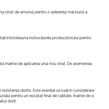
unui strat de amorsă pentru o aderență mai bună a
tați întotdeauna instrucțiunile producătorului pentru
tată înainte de aplicarea unui nou strat. De asemenea,
 rezistența dorită. Este esențial să luați în considerare
cială pentru un rezultat final de calitate. Înainte de a
tul dorit.