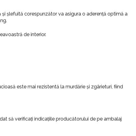
tă și șlefuită corespunzător va asigura o aderență optimă a
ung.
eavoastră de interior.
oasă este mai rezistentă la murdărie și zgârieturi, fiind
at să verificați indicațiile producătorului de pe ambalaj