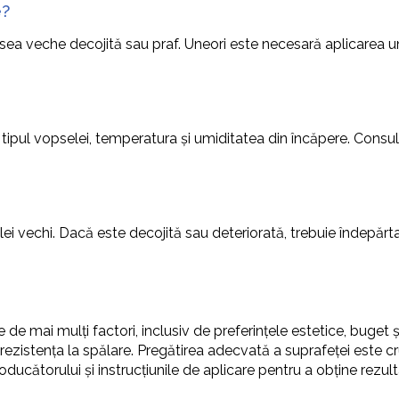
e?
opsea veche decojită sau praf. Uneori este necesară aplicarea 
tipul vopselei, temperatura și umiditatea din încăpere. Consul
lei vechi. Dacă este decojită sau deteriorată, trebuie îndepăr
e mai mulți factori, inclusiv de preferințele estetice, buget și
rezistența la spălare. Pregătirea adecvată a suprafeței este cru
oducătorului și instrucțiunile de aplicare pentru a obține rezulta