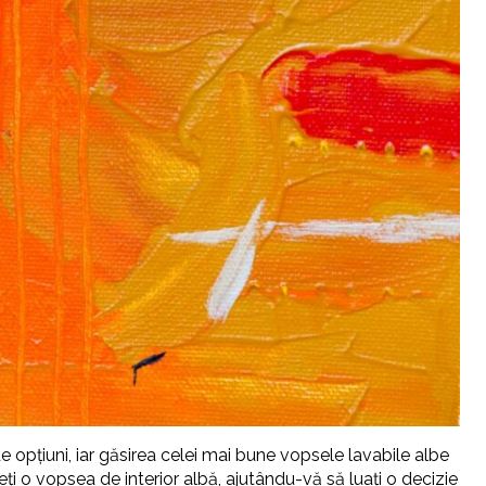
e opțiuni, iar găsirea celei mai bune vopsele lavabile albe
ți o vopsea de interior albă, ajutându-vă să luați o decizie