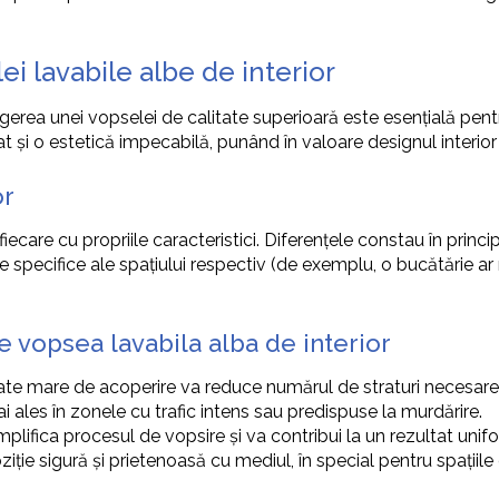
i lavabile albe de interior
legerea unei vopselei de calitate superioară este esențială pent
t și o estetică impecabilă, punând în valoare designul interior a
or
ecare cu propriile caracteristici. Diferențele constau în principa
țile specifice ale spațiului respectiv (de exemplu, o bucătărie 
e vopsea lavabila alba de interior
e mare de acoperire va reduce numărul de straturi necesare,
 ales în zonele cu trafic intens sau predispuse la murdărire.
lifica procesul de vopsire și va contribui la un rezultat unif
e sigură și prietenoasă cu mediul, în special pentru spațiile d