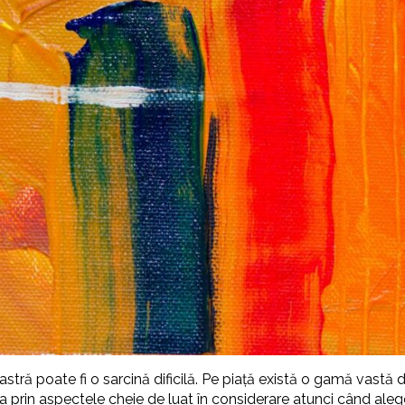
tră poate fi o sarcină dificilă. Pe piață există o gamă vastă d
da prin aspectele cheie de luat în considerare atunci când alege