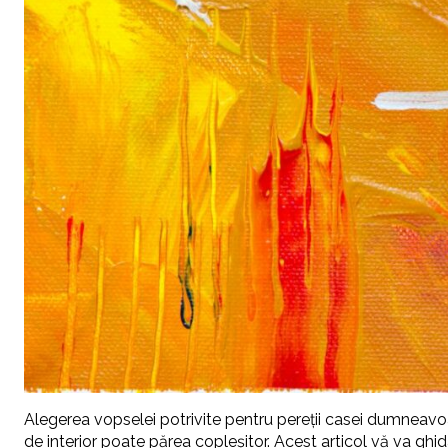
Alegerea vopselei potrivite pentru pereții casei dumneavoas
de interior poate părea copleșitor. Acest articol vă va ghi