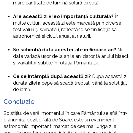
mare cantitate de lumină solară directă.
Are această zi vreo importanță culturală?
În
multe culturi, această zi este marcată prin diverse
festivaluri și sărbători, reflectând semnificația sa
astronomică și ciclul anual al naturii.
Se schimbă data acestei zile în fiecare an?
Nu,
data variază ușor de la an la an, datorită anului bisect
și variațiilor subtile în rotația Pământului.
Ce se întâmplă după această zi?
După această zi,
durata zilei începe să scadă treptat, până la solstițiul
de iarnă.
Concluzie
Solstițiul de vară, momentul în care Pământul se află într-
o anumită poziție față de Soare, este un eveniment
astronomic important, marcat de cea mai lungă zi a
anului în emisfera respectivă. Această zi are implicații