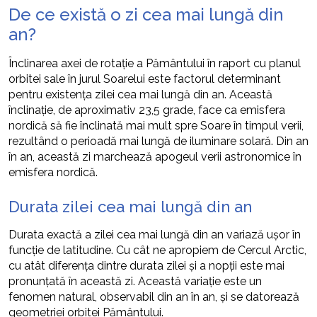
De ce există o zi cea mai lungă din
an?
Înclinarea axei de rotație a Pământului în raport cu planul
orbitei sale în jurul Soarelui este factorul determinant
pentru existența zilei cea mai lungă din an. Această
înclinație, de aproximativ 23,5 grade, face ca emisfera
nordică să fie înclinată mai mult spre Soare în timpul verii,
rezultând o perioadă mai lungă de iluminare solară. Din an
în an, această zi marchează apogeul verii astronomice în
emisfera nordică.
Durata zilei cea mai lungă din an
Durata exactă a zilei cea mai lungă din an variază ușor în
funcție de latitudine. Cu cât ne apropiem de Cercul Arctic,
cu atât diferența dintre durata zilei și a nopții este mai
pronunțată în această zi. Această variație este un
fenomen natural, observabil din an în an, și se datorează
geometriei orbitei Pământului.