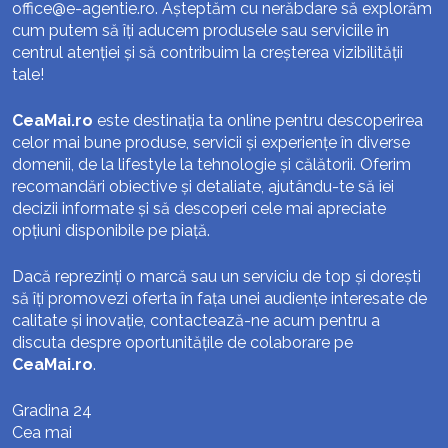
office@e-agentie.ro
. Așteptăm cu nerăbdare să explorăm
cum putem să îți aducem produsele sau serviciile în
centrul atenției și să contribuim la creșterea vizibilității
tale!
CeaMai.ro
este destinația ta online pentru descoperirea
celor mai bune produse, servicii și experiențe în diverse
domenii, de la lifestyle la tehnologie și călătorii. Oferim
recomandări obiective și detaliate, ajutându-te să iei
decizii informate și să descoperi cele mai apreciate
opțiuni disponibile pe piață.
Dacă reprezinți o marcă sau un serviciu de top și dorești
să îți promovezi oferta în fața unei audiențe interesate de
calitate și inovație, contactează-ne acum pentru a
discuta despre oportunitățile de colaborare pe
CeaMai.ro
.
Gradina 24
Cea mai