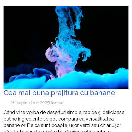
Cea mai buna prajitura cu banane
26 septembrie 2025
Diverse
Când vine vorba de deserturi simple, rapide și delicioase,
puține ingrediente se pot compara cu versatilitatea
bananelor. Fie că sunt coapte, ușor verzi sau chiar ușor
pătate, bananele oferă o bază excelentă pentru o