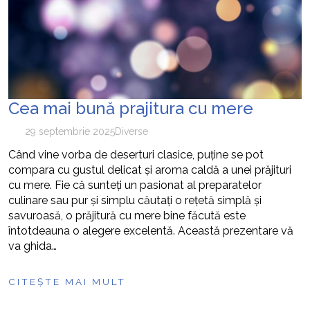
Cea mai bună prajitura cu mere
29 septembrie 2025
Diverse
Când vine vorba de deserturi clasice, puține se pot
compara cu gustul delicat și aroma caldă a unei prăjituri
cu mere. Fie că sunteți un pasionat al preparatelor
culinare sau pur și simplu căutați o rețetă simplă și
savuroasă, o prăjitură cu mere bine făcută este
întotdeauna o alegere excelentă. Această prezentare vă
va ghida…
CITEȘTE MAI MULT