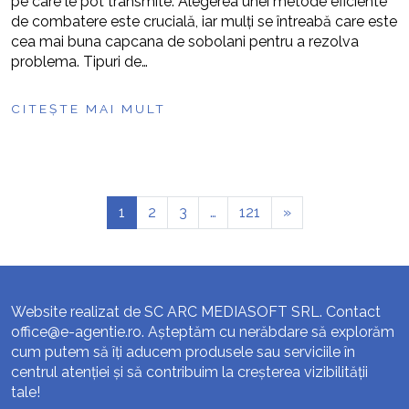
pe care le pot transmite. Alegerea unei metode eficiente
de combatere este crucială, iar mulți se întreabă care este
cea mai buna capcana de sobolani pentru a rezolva
problema. Tipuri de…
CITEȘTE MAI MULT
1
2
3
…
121
»
Website realizat de SC ARC MEDIASOFT SRL. Contact
office@e-agentie.ro
. Așteptăm cu nerăbdare să explorăm
cum putem să îți aducem produsele sau serviciile în
centrul atenției și să contribuim la creșterea vizibilității
tale!