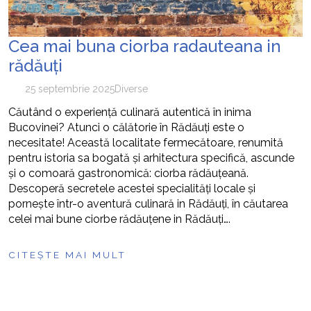
Cea mai buna ciorba radauteana in
rădăuți
25 septembrie 2025
Diverse
Căutând o experiență culinară autentică în inima
Bucovinei? Atunci o călătorie în Rădăuți este o
necesitate! Această localitate fermecătoare, renumită
pentru istoria sa bogată și arhitectura specifică, ascunde
și o comoară gastronomică: ciorba rădăuțeană.
Descoperă secretele acestei specialități locale și
pornește într-o aventură culinară in Rădăuți, în căutarea
celei mai bune ciorbe rădăuțene in Rădăuți….
CITEȘTE MAI MULT