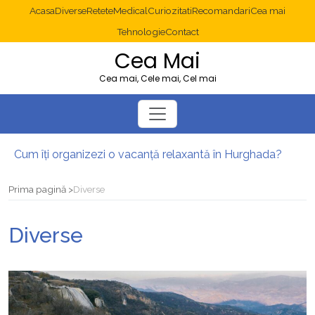
Acasa
Diverse
Retete
Medical
Curiozitati
Recomandari
Cea mai
Tehnologie
Contact
Cea Mai
Cea mai, Cele mai, Cel mai
Cum îți organizezi o vacanță relaxantă în Hurghada?
Operație cancer colon București: ce presupune tratamentul chirurgical
Multisite WordPress și Mastodon: cum gestionezi mai multe site-uri
Prima pagină
Diverse
2025: cum eviți canibalizarea cuvintelor cheie între articole SEO
Cum îți revii după o serie lungă de bilete pierdute la pariuri sportive
Diverse
Diverticulita: când este necesară operația?