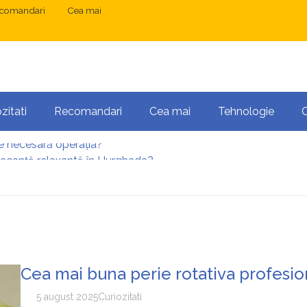
comandari
Cea mai
zitati
Recomandari
Cea mai
Tehnologie
vacanță relaxantă în Hurghada?
 București: ce presupune tratamentul chirurgical
ress și Mastodon: cum gestionezi mai multe site-uri
anibalizarea cuvintelor cheie între articole SEO
 o serie lungă de bilete pierdute la pariuri sportive
te necesară operația?
Cea mai buna perie rotativa profesio
5 august 2025
Curiozitati