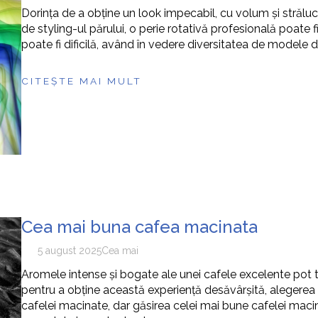
Dorința de a obține un look impecabil, cu volum și străl
de styling-ul părului, o perie rotativă profesională poate fi
poate fi dificilă, având în vedere diversitatea de modele d
CITEȘTE MAI MULT
Cea mai buna cafea macinata
5 august 2025
Cea mai
Aromele intense și bogate ale unei cafele excelente pot
pentru a obține această experiență desăvârșită, alegerea c
cafelei macinate, dar găsirea celei mai bune cafelei macin