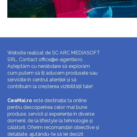
Website realizat de SC ARC MEDIASOFT
SRL. Contact
office@e-agentie.ro
.
Așteptăm cu nerăbdare să explorăm
cum putem să îți aducem produsele sau
serviciile în centrul atenției și să
contribuim la creșterea vizibilității tale!
CeaMai.ro
este destinația ta online
pentru descoperirea celor mai bune
produse, servicii și experiențe în diverse
domenii, de la lifestyle la tehnologie și
călătorii. Oferim recomandări obiective și
detaliate, ajutându-te să iei decizii