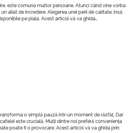
ucire, este comună multor persoane. Atunci când vine vorba
 un aliat de încredere. Alegerea unei perii de calitate, însă,
isponibile pe piață. Acest articol vă va ghida…
 transforma o simplă pauză într-un moment de răsfăț. Dar
afelei este crucială. Mulți dintre noi preferă conveniența
ate poate fi o provocare. Acest articol vă va ghida prin