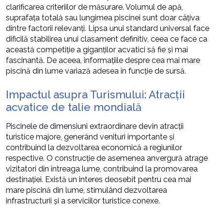
clarificarea criteriilor de măsurare. Volumul de apă,
suprafața totală sau lungimea piscinei sunt doar câțiva
dintre factorii relevanți. Lipsa unui standard universal face
dificilă stabilirea unui clasament definitiv, ceea ce face ca
această competiție a giganților acvatici să fie și mai
fascinantă. De aceea, informațiile despre cea mai mare
piscină din lume variază adesea în funcție de sursă.
Impactul asupra Turismului: Atracții
acvatice de talie mondială
Piscinele de dimensiuni extraordinare devin atracții
turistice majore, generând venituri importante și
contribuind la dezvoltarea economică a regiunilor
respective. O construcție de asemenea anvergură atrage
vizitatori din întreaga lume, contribuind la promovarea
destinației. Există un interes deosebit pentru cea mai
mare piscină din lume, stimulând dezvoltarea
infrastructurii și a serviciilor turistice conexe.