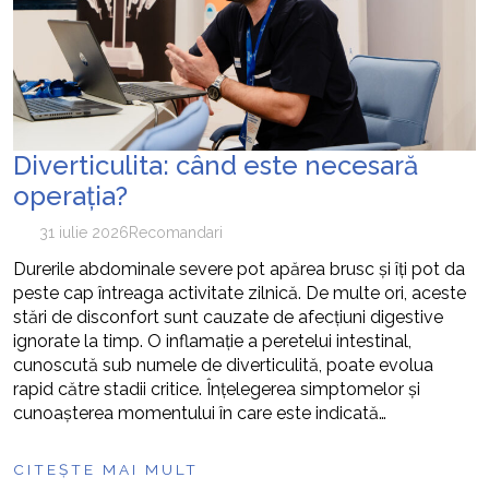
Diverticulita: când este necesară
operația?
31 iulie 2026
Recomandari
Durerile abdominale severe pot apărea brusc și îți pot da
peste cap întreaga activitate zilnică. De multe ori, aceste
stări de disconfort sunt cauzate de afecțiuni digestive
ignorate la timp. O inflamație a peretelui intestinal,
cunoscută sub numele de diverticulită, poate evolua
rapid către stadii critice. Înțelegerea simptomelor și
cunoașterea momentului în care este indicată…
CITEȘTE MAI MULT