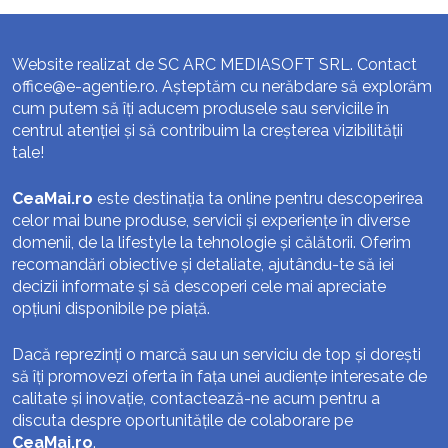
Website realizat de SC ARC MEDIASOFT SRL. Contact
office@e-agentie.ro
. Așteptăm cu nerăbdare să explorăm
cum putem să îți aducem produsele sau serviciile în
centrul atenției și să contribuim la creșterea vizibilității
tale!
CeaMai.ro
este destinația ta online pentru descoperirea
celor mai bune produse, servicii și experiențe în diverse
domenii, de la lifestyle la tehnologie și călătorii. Oferim
recomandări obiective și detaliate, ajutându-te să iei
decizii informate și să descoperi cele mai apreciate
opțiuni disponibile pe piață.
Dacă reprezinți o marcă sau un serviciu de top și dorești
să îți promovezi oferta în fața unei audiențe interesate de
calitate și inovație, contactează-ne acum pentru a
discuta despre oportunitățile de colaborare pe
CeaMai.ro
.