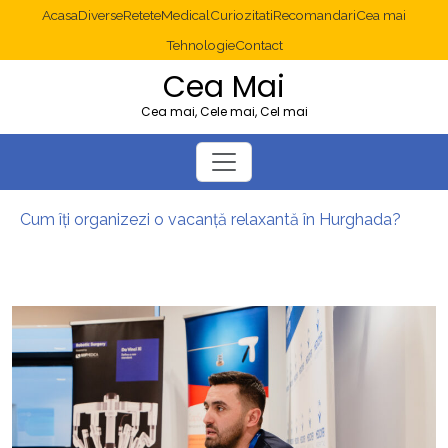
Acasa
Diverse
Retete
Medical
Curiozitati
Recomandari
Cea mai
Tehnologie
Contact
Cea Mai
Cea mai, Cele mai, Cel mai
Cum îți organizezi o vacanță relaxantă în Hurghada?
Operație cancer colon București: ce presupune tratamentul chirurgical
Multisite WordPress și Mastodon: cum gestionezi mai multe site-uri
2025: cum eviți canibalizarea cuvintelor cheie între articole SEO
Cum îți revii după o serie lungă de bilete pierdute la pariuri sportive
Diverticulita: când este necesară operația?