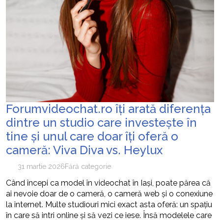
Forumvideochat.ro îți arată diferența
dintre un studio care investește în
tine și unul care doar îți oferă o
cameră: Viva Diva vs. Heylux
31 martie 2026
Fără categorie
Când începi ca model în videochat în Iași, poate părea că
ai nevoie doar de o cameră, o cameră web și o conexiune
la internet. Multe studiouri mici exact asta oferă: un spațiu
în care să intri online și să vezi ce iese. Însă modelele care