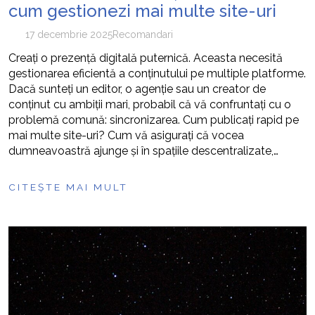
cum gestionezi mai multe site-uri
17 decembrie 2025
Recomandari
Creați o prezență digitală puternică. Aceasta necesită
gestionarea eficientă a conținutului pe multiple platforme.
Dacă sunteți un editor, o agenție sau un creator de
conținut cu ambiții mari, probabil că vă confruntați cu o
problemă comună: sincronizarea. Cum publicați rapid pe
mai multe site-uri? Cum vă asigurați că vocea
dumneavoastră ajunge și în spațiile descentralizate,…
CITEȘTE MAI MULT