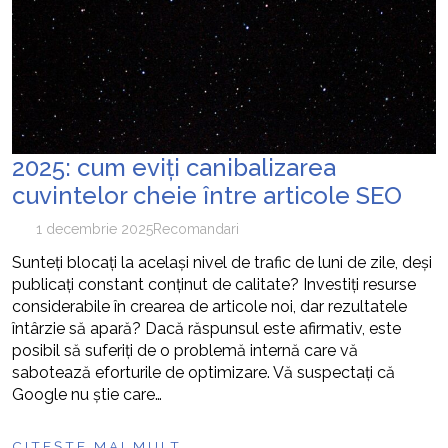
2025: cum eviți canibalizarea
cuvintelor cheie între articole SEO
1 decembrie 2025
Recomandari
Sunteți blocați la același nivel de trafic de luni de zile, deși
publicați constant conținut de calitate? Investiți resurse
considerabile în crearea de articole noi, dar rezultatele
întârzie să apară? Dacă răspunsul este afirmativ, este
posibil să suferiți de o problemă internă care vă
sabotează eforturile de optimizare. Vă suspectați că
Google nu știe care…
CITEȘTE MAI MULT