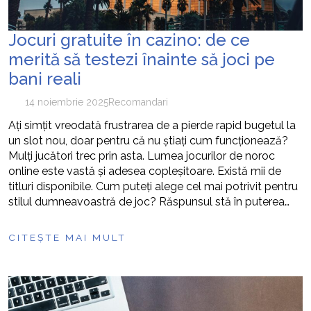
Jocuri gratuite în cazino: de ce
merită să testezi înainte să joci pe
bani reali
14 noiembrie 2025
Recomandari
Ați simțit vreodată frustrarea de a pierde rapid bugetul la
un slot nou, doar pentru că nu știați cum funcționează?
Mulți jucători trec prin asta. Lumea jocurilor de noroc
online este vastă și adesea copleșitoare. Există mii de
titluri disponibile. Cum puteți alege cel mai potrivit pentru
stilul dumneavoastră de joc? Răspunsul stă în puterea…
CITEȘTE MAI MULT