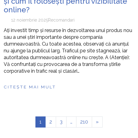
și cum îl folosești pentru vizibilitate
online?
12 noiembrie 2025
Recomandari
Ați investit timp și resurse în dezvoltarea unui produs nou
sau a unei știri importante despre compania
dumneavoastră. Cu toate acestea, observați că anunțul
nu ajunge la publicul larg. Traficul pe site stagnează, iar
autoritatea dumneavoastră online nu crește. A (Atenție):
Vă confruntați cu provocarea de a transforma știrile
corporative în trafic real și clasări…
CITEȘTE MAI MULT
1
2
3
…
210
»