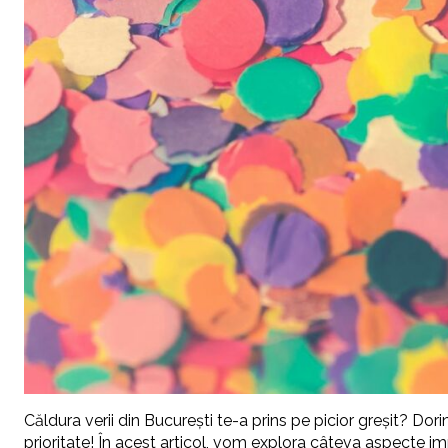
Căldura verii din București te-a prins pe picior greșit? Dor
prioritate! În acest articol, vom explora câteva aspecte imp