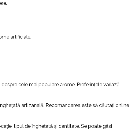
ere.
ome artificiale.
 despre cele mai populare arome. Preferințele variază
ă înghețată artizanală. Recomandarea este să căutați online
cație, tipul de înghețată și cantitate. Se poate găsi