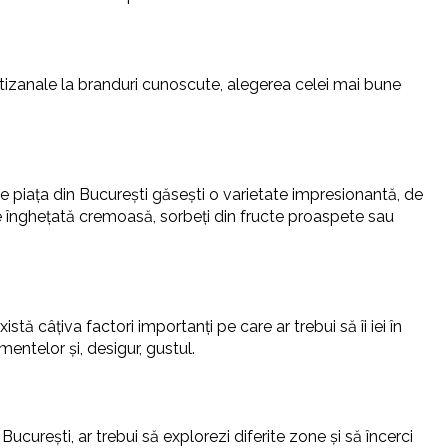
 artizanale la branduri cunoscute, alegerea celei mai bune
Pe piața din București găsești o varietate impresionantă, de
tre înghețată cremoasă, sorbeți din fructe proaspete sau
ă câțiva factori importanți pe care ar trebui să îi iei în
mentelor și, desigur, gustul.
curești, ar trebui să explorezi diferite zone și să încerci