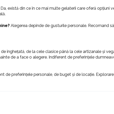
Da, există din ce în ce mai multe gelaterii care oferă opțiuni
ală.
mine?
Alegerea depinde de gusturile personale. Recomand să în
de înghețată, de la cele clasice până la cele artizanale și vega
i înainte de a face o alegere. Indiferent de preferințele dumneav
ont de preferințele personale, de buget și de locație. Explorar