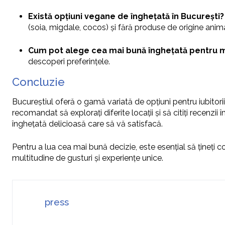
Există opțiuni vegane de înghețată în București?
(soia, migdale, cocos) și fără produse de origine anim
Cum pot alege cea mai bună înghețată pentru 
descoperi preferințele.
Concluzie
Bucureștiul oferă o gamă variată de opțiuni pentru iubitorii 
recomandat să explorați diferite locații și să citiți recenzi
înghețată delicioasă care să vă satisfacă.
Pentru a lua cea mai bună decizie, este esențial să țineți c
multitudine de gusturi și experiențe unice.
press