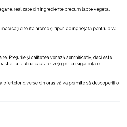
 vegane, realizate din ingrediente precum lapte vegetal
cercați diferite arome și tipuri de înghețată pentru a vă
ne. Prețurile și calitatea variază semnificativ, deci este
oastră, cu puțină căutare, veți găsi cu siguranță o
ea ofertelor diverse din oraș vă va permite să descoperiți o