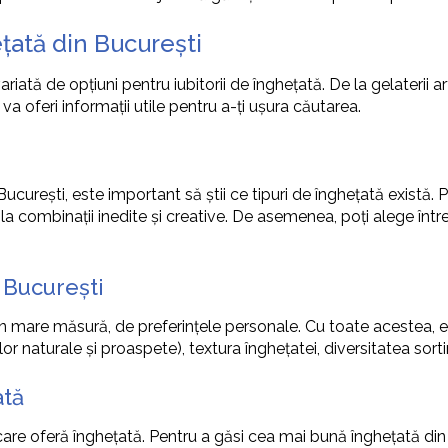
țată din București
variată de opțiuni pentru iubitorii de înghețată. De la gelaterii
va oferi informații utile pentru a-ți ușura căutarea.
ucurești, este important să știi ce tipuri de înghețată există. 
nă la combinații inedite și creative. De asemenea, poți alege în
n București
mare măsură, de preferințele personale. Cu toate acestea, exist
lor naturale și proaspete), textura înghețatei, diversitatea sorti
ată
are oferă înghețată. Pentru a găsi cea mai bună înghețată din Bu