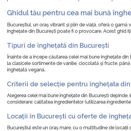
Ghidul tău pentru cea mai bună înghe
Bucureștiul, un oraș vibrant și plin de viață, oferă o gamă 
înghețate din București poate fi o provocare. Acest ghid îți 
Tipuri de înghețată din București
Înainte de a începe căutarea celei mai bune înghețate din B
la clasicele sortimente de vanilie, ciocolată și fructe, pâ
înghețată vegană.
Criterii de selecție pentru înghețata di
Alegerea celei mai bune înghețate din București depinde, în 
considerare: calitatea ingredientelor (utilizarea ingrediente
Locații în București cu oferte de îngheț
Bucureștiul este un oraș mare, cu o multitudine de locații c