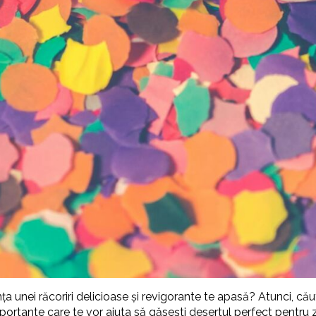
ința unei răcoriri delicioase și revigorante te apasă? Atunci, c
ortante care te vor ajuta să găsești desertul perfect pentru zil