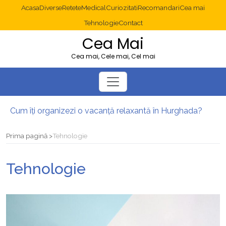
Acasa
Diverse
Retete
Medical
Curiozitati
Recomandari
Cea mai
Tehnologie
Contact
Cea Mai
Cea mai, Cele mai, Cel mai
Cum îți organizezi o vacanță relaxantă în Hurghada?
Operație cancer colon București: ce presupune tratamentul chirurgical
Multisite WordPress și Mastodon: cum gestionezi mai multe site-uri
Prima pagină
Tehnologie
2025: cum eviți canibalizarea cuvintelor cheie între articole SEO
Cum îți revii după o serie lungă de bilete pierdute la pariuri sportive
Tehnologie
Diverticulita: când este necesară operația?