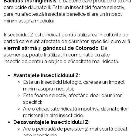
Bacillus thuringiensis
, o bacterie care produce o toxină
care ucide dăunătorii. Este un insecticid foarte selectiv,
care nu afectează insectele benefice și are un impact
minim asupra mediului.
Insecticidul Z este indicat pentru utilizarea în culturile de
cartofi care sunt afectate de dăunători specifici, cum ar fi
viermii sârmă
și
gândacul de Colorado
. De
asemenea, poate fi utilizat în combinație cu alte
insecticide pentru a obține o eficacitate mai ridicată.
Avantajele insecticidului Z:
Este un insecticid biologic, care are un impact
minim asupra mediului;
Este foarte selectiv, afectând doar dăunătorii
specifici;
Are o eficacitate ridicată împotriva dăunătorilor
rezistenți la alte insecticide.
Dezavantajele insecticidului Z:
Are o perioadă de persistență mai scurtă decât
alte insecticide;