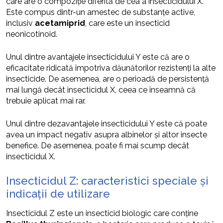
care are o compoziție diferită de cea a insecticidului X.
Este compus dintr-un amestec de substanțe active,
inclusiv
acetamiprid
, care este un insecticid
neonicotinoid.
Unul dintre avantajele insecticidului Y este că are o
eficacitate ridicată împotriva dăunătorilor rezistenți la alte
insecticide. De asemenea, are o perioadă de persistență
mai lungă decât insecticidul X, ceea ce înseamnă că
trebuie aplicat mai rar.
Unul dintre dezavantajele insecticidului Y este că poate
avea un impact negativ asupra albinelor și altor insecte
benefice. De asemenea, poate fi mai scump decât
insecticidul X.
Insecticidul Z: caracteristici speciale și
indicații de utilizare
Insecticidul Z este un insecticid biologic care conține