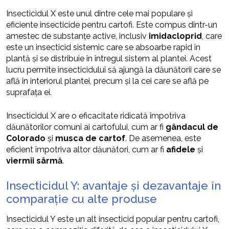
Insecticidul X este unul dintre cele mai populare și
eficiente insecticide pentru cartofi. Este compus dintr-un
amestec de substanțe active, inclusiv
imidacloprid
, care
este un insecticid sistemic care se absoarbe rapid în
plantă și se distribuie în întregul sistem al plantei. Acest
lucru permite insecticidului să ajungă la dăunătorii care se
află în interiorul plantei, precum și la cei care se află pe
suprafața ei.
Insecticidul X are o eficacitate ridicată împotriva
dăunătorilor comuni ai cartofului, cum ar fi
gândacul de
Colorado
și
musca de cartof
. De asemenea, este
eficient împotriva altor dăunători, cum ar fi
afidele
și
viermii sârmă
.
Insecticidul Y: avantaje și dezavantaje în
comparație cu alte produse
Insecticidul Y este un alt insecticid popular pentru cartofi,