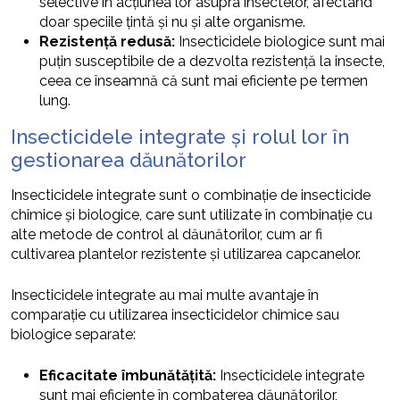
selective în acțiunea lor asupra insectelor, afectând
doar speciile țintă și nu și alte organisme.
Rezistență redusă:
Insecticidele biologice sunt mai
puțin susceptibile de a dezvolta rezistență la insecte,
ceea ce înseamnă că sunt mai eficiente pe termen
lung.
Insecticidele integrate și rolul lor în
gestionarea dăunătorilor
Insecticidele integrate sunt o combinație de insecticide
chimice și biologice, care sunt utilizate în combinație cu
alte metode de control al dăunătorilor, cum ar fi
cultivarea plantelor rezistente și utilizarea capcanelor.
Insecticidele integrate au mai multe avantaje în
comparație cu utilizarea insecticidelor chimice sau
biologice separate:
Eficacitate îmbunătățită:
Insecticidele integrate
sunt mai eficiente în combaterea dăunătorilor,