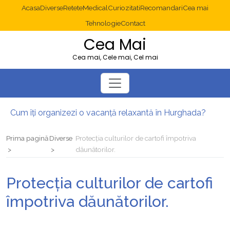
Acasa
Diverse
Retete
Medical
Curiozitati
Recomandari
Cea mai
Tehnologie
Contact
Cea Mai
Cea mai, Cele mai, Cel mai
Cum îți organizezi o vacanță relaxantă în Hurghada?
Operație cancer colon București: ce presupune tratamentul chirurgical
Multisite WordPress și Mastodon: cum gestionezi mai multe site-uri
Prima pagină
Diverse
Protecția culturilor de cartofi împotriva
2025: cum eviți canibalizarea cuvintelor cheie între articole SEO
dăunătorilor.
Cum îți revii după o serie lungă de bilete pierdute la pariuri sportive
Diverticulita: când este necesară operația?
Protecția culturilor de cartofi
împotriva dăunătorilor.