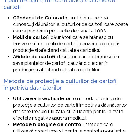
Tipuri de dăunători care atacă culturile de
cartofi
Gândacul de Colorado
: unul dintre cei mai
cunoscuți dăunători ai culturilor de cartofi, care poate
cauza pierderi în producție de până la 100%.
Molii de cartofi
: dăunători care se hrănesc cu
frunzele și tuberculii de cartofi, cauzând pierderi în
producție și afectând calitatea cartofilor.
Afidele de cartofi
: dăunători care se hrănesc cu
seva plantelor de cartofi, cauzând pierderi în
producție și afectând calitatea cartofilor.
Metode de protecție a culturilor de cartofi
împotriva dăunătorilor
Utilizarea insecticidelor
: o metodă eficientă de
protecție a culturilor de cartofi împotriva dăunătorilor,
dar care trebuie utilizată cu prudență pentru a evita
efectele negative asupra mediului.
Metode biologice de control
: metode care
utilizează organisme vii pentru a controla populațiile