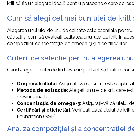
krill să fie un alegere ideală pentru persoanele care doresc
Cum să alegi cel mai bun ulei de krill
Alegerea unui ulei de krill de calitate este esențială pentr
căutați și cum să evaluați calitatea unui ulei de krill. În ac
compoziției, concentrației de omega-3 și a certificărilor.
Criterii de selecție pentru alegerea unui 
Când alegeți un ulei de krill, este important să luați în cons
Originea krillului
: Asigurați-vă că krillul este captur
Metoda de extracție
: Alegeți un ulei de krill care
presiune înaltă.
Concentrația de omega-3
: Asigurați-vă că uleiul 
Certificări și etichetări
: Verificați dacă uleiul de kri
Foundation (NSF).
Analiza compoziției și a concentrației 