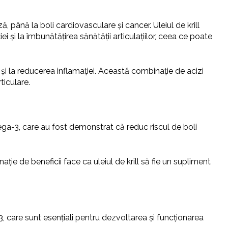
 până la boli cardiovasculare și cancer. Uleiul de krill
i și la îmbunătățirea sănătății articulațiilor, ceea ce poate
ve și la reducerea inflamației. Această combinație de acizi
ticulare.
mega-3, care au fost demonstrat că reduc riscul de boli
nație de beneficii face ca uleiul de krill să fie un supliment
3, care sunt esențiali pentru dezvoltarea și funcționarea