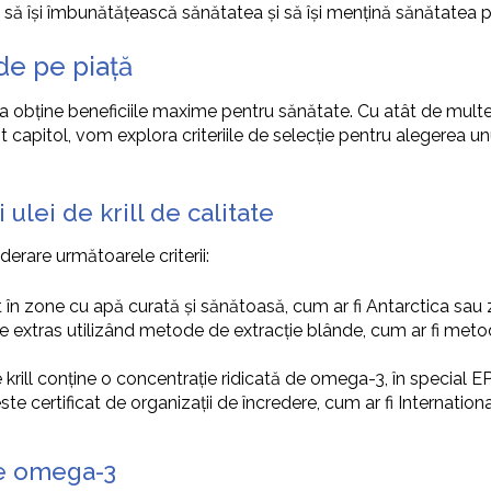
 să își îmbunătățească sănătatea și să își mențină sănătatea pe 
 de pe piață
u a obține beneficiile maxime pentru sănătate. Cu atât de multe 
est capitol, vom explora criteriile de selecție pentru alegerea un
ulei de krill de calitate
iderare următoarele criterii:
at în zone cu apă curată și sănătoasă, cum ar fi Antarctica sau 
 este extras utilizând metode de extracție blânde, cum ar fi me
de krill conține o concentrație ridicată de omega-3, în special E
ll este certificat de organizații de încredere, cum ar fi Internat
de omega-3