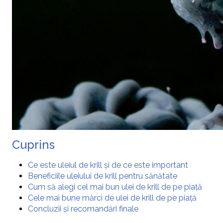
Cuprins
Ce este uleiul de krill și de ce este important
Beneficiile uleiului de krill pentru sănătate
Cum să alegi cel mai bun ulei de krill de pe piață
Cele mai bune mărci de ulei de krill de pe piață
Concluzii și recomandări finale