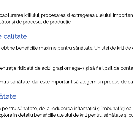
capturarea krillului, procesarea și extragerea uleiului. Importanț
cător și de procesul de producție.
 calitate
 obține beneficiile maxime pentru sănătate. Un ulei de krill de ca
centrație ridicată de acizi grași omega-3 și să fie lipsit de conta
pentru sănătate, dar este important să alegem un produs de cal
nătate
 pentru sănătate, de la reducerea inflamației și îmbunătățirea săn
lora în detaliu beneficiile uleiului de krill pentru sănătate și c