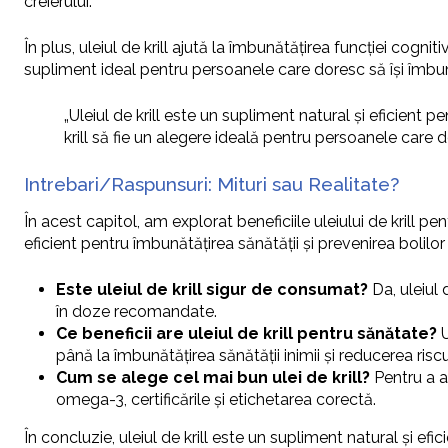
creierului.
În plus, uleiul de krill ajută la îmbunătățirea funcției cognit
supliment ideal pentru persoanele care doresc să își îmbună
„Uleiul de krill este un supliment natural și eficient p
krill să fie un alegere ideală pentru persoanele care 
Intrebari/Raspunsuri: Mituri sau Realitate?
În acest capitol, am explorat beneficiile uleiului de krill p
eficient pentru îmbunătățirea sănătății și prevenirea bolilor
Este uleiul de krill sigur de consumat?
Da, uleiul 
în doze recomandate.
Ce beneficii are uleiul de krill pentru sănătate?
U
până la îmbunătățirea sănătății inimii și reducerea risc
Cum se alege cel mai bun ulei de krill?
Pentru a al
omega-3, certificările și etichetarea corectă.
În concluzie, uleiul de krill este un supliment natural și ef