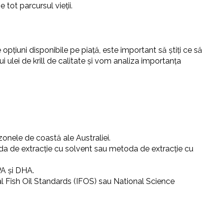
tot parcursul vieții.
opțiuni disponibile pe piață, este important să știți ce să
ui ulei de krill de calitate și vom analiza importanța
zonele de coastă ale Australiei.
toda de extracție cu solvent sau metoda de extracție cu
PA și DHA.
ional Fish Oil Standards (IFOS) sau National Science