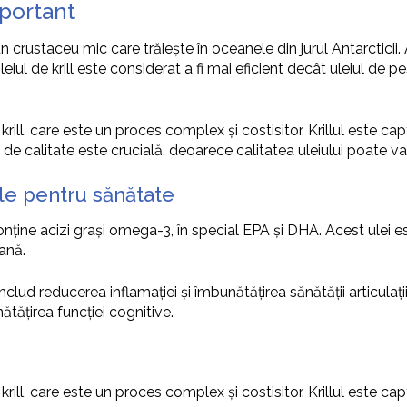
mportant
 un crustaceu mic care trăiește în oceanele din jurul Antarcticii
l de krill este considerat a fi mai eficient decât uleiul de peș
krill, care este un proces complex și costisitor. Krillul este cap
ll de calitate este crucială, deoarece calitatea uleiului poate v
sale pentru sănătate
onține acizi grași omega-3, în special EPA și DHA. Acest ulei est
ană.
includ reducerea inflamației și îmbunătățirea sănătății articulații
ătățirea funcției cognitive.
krill, care este un proces complex și costisitor. Krillul este cap