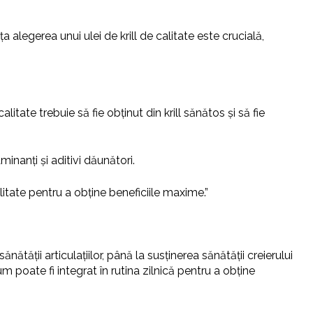
a alegerea unui ulei de krill de calitate este crucială,
litate trebuie să fie obținut din krill sănătos și să fie
minanți și aditivi dăunători.
itate pentru a obține beneficiile maxime.”
ătății articulațiilor, până la susținerea sănătății creierului
um poate fi integrat în rutina zilnică pentru a obține