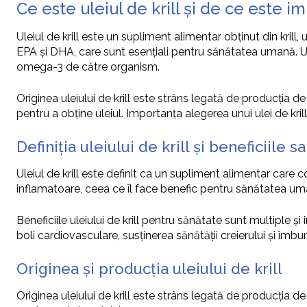
Ce este uleiul de krill și de ce este i
Uleiul de krill este un supliment alimentar obținut din krill,
EPA și DHA, care sunt esențiali pentru sănătatea umană. Uleiu
omega-3 de către organism.
Originea uleiului de krill este strâns legată de producția de 
pentru a obține uleiul. Importanța alegerea unui ulei de kri
Definiția uleiului de krill și beneficiile 
Uleiul de krill este definit ca un supliment alimentar care c
inflamatoare, ceea ce îl face benefic pentru sănătatea um
Beneficiile uleiului de krill pentru sănătate sunt multiple și 
boli cardiovasculare, susținerea sănătății creierului și îmbun
Originea și producția uleiului de krill
Originea uleiului de krill este strâns legată de producția de 