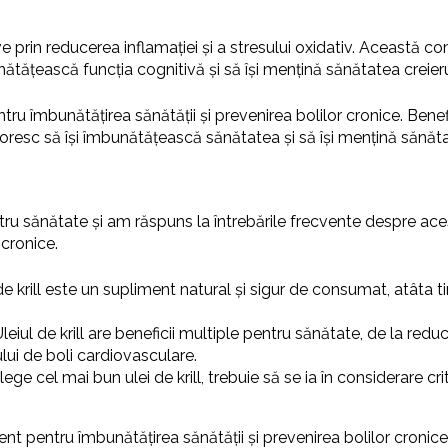
ive prin reducerea inflamației și a stresului oxidativ. Această com
tățească funcția cognitivă și să își mențină sănătatea creierulu
entru îmbunătățirea sănătății și prevenirea bolilor cronice. Bene
doresc să își îmbunătățească sănătatea și să își mențină sănătat
entru sănătate și am răspuns la întrebările frecvente despre aces
 cronice.
de krill este un supliment natural și sigur de consumat, atâta
leiul de krill are beneficii multiple pentru sănătate, de la reduce
ului de boli cardiovasculare.
ege cel mai bun ulei de krill, trebuie să se ia în considerare cri
icient pentru îmbunătățirea sănătății și prevenirea bolilor cronic