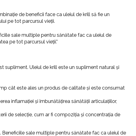
binație de beneficii face ca uleiul de krill să fie un
i pe tot parcursul vieții.
ficiile sale multiple pentru sănătate fac ca uleiul de
ea pe tot parcursul vieții.”
t supliment. Uleiul de krill este un supliment natural și
 timp cât este ales un produs de calitate și este consumat
rea inflamației și îmbunătățirea sănătății articulațiilor,
terii de selecție, cum ar fi compoziția și concentrația de
e. Beneficiile sale multiple pentru sănătate fac ca uleiul de