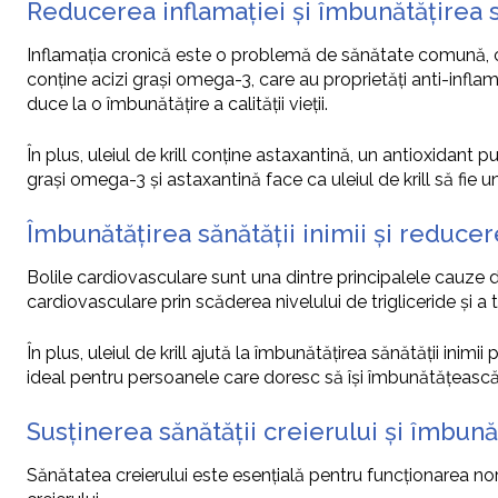
Reducerea inflamației și îmbunătățirea să
Inflamația cronică este o problemă de sănătate comună, care
conține acizi grași omega-3, care au proprietăți anti-inflama
duce la o îmbunătățire a calității vieții.
În plus, uleiul de krill conține astaxantină, un antioxidant 
grași omega-3 și astaxantină face ca uleiul de krill să fie 
Îmbunătățirea sănătății inimii și reducer
Bolile cardiovasculare sunt una dintre principalele cauze d
cardiovasculare prin scăderea nivelului de trigliceride și a te
În plus, uleiul de krill ajută la îmbunătățirea sănătății inimi
ideal pentru persoanele care doresc să își îmbunătățească 
Susținerea sănătății creierului și îmbună
Sănătatea creierului este esențială pentru funcționarea nor