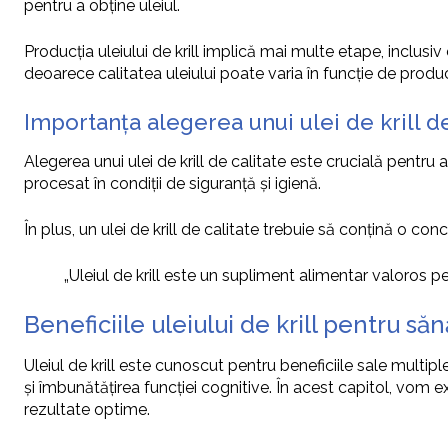
pentru a obține uleiul.
Producția uleiului de krill implică mai multe etape, inclusiv 
deoarece calitatea uleiului poate varia în funcție de produ
Importanța alegerea unui ulei de krill de
Alegerea unui ulei de krill de calitate este crucială pentru a
procesat în condiții de siguranță și igienă.
În plus, un ulei de krill de calitate trebuie să conțină o con
„Uleiul de krill este un supliment alimentar valoros 
Beneficiile uleiului de krill pentru să
Uleiul de krill este cunoscut pentru beneficiile sale multiple
și îmbunătățirea funcției cognitive. În acest capitol, vom exp
rezultate optime.