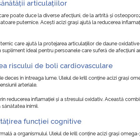
nătății articulațiilor
 poate duce la diverse afecțiuni, de la artrită și osteoporoză,
toare puternice. Acești acizi grași ajută la reducerea inflamație
puternic care ajută la protejarea articulațiilor de daune oxidati
un supliment ideal pentru persoanele care suferă de afecțiuni ar
ea riscului de boli cardiovasculare
e deces în întreaga lume. Uleiul de krill conține acizi grași o
nsiunii arteriale.
i prin reducerea inflamației și a stresului oxidativ. Această combi
sănătatea inimii.
tățirea funcției cognitive
mală a organismului. Uleiul de krill conține acizi grași omega-