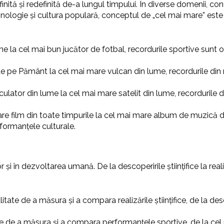
nită și redefinită de-a lungul timpului. În diverse domenii, co
ehnologie și cultura populară, conceptul de „cel mai mare” est
me la cel mai bun jucător de fotbal, recordurile sportive sunt 
de pe Pământ la cel mai mare vulcan din lume, recordurile di
lculator din lume la cel mai mare satelit din lume, recorduril
are film din toate timpurile la cel mai mare album de muzică d
formanțele culturale.
lor și în dezvoltarea umană. De la descoperirile științifice la re
litate de a măsura și a compara realizările științifice, de la d
te de a măsura și a compara performanțele sportive, de la cel