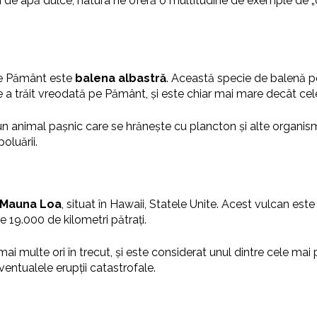
i de apă dulce, natura ne oferă o multitudine de exemple de „
 pe Pământ este
balena albastră
. Această specie de balenă p
a trăit vreodată pe Pământ, și este chiar mai mare decât cele 
n animal pașnic care se hrănește cu plancton și alte organisme
oluării.
 Mauna Loa
, situat în Hawaii, Statele Unite. Acest vulcan es
 19.000 de kilometri pătrați.
 multe ori în trecut, și este considerat unul dintre cele mai 
entualele erupții catastrofale.