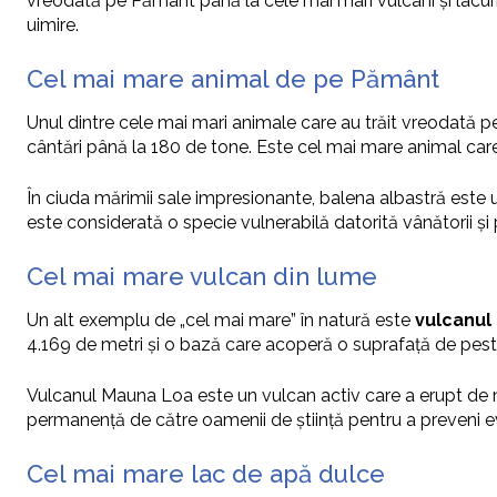
vreodată pe Pământ până la cele mai mari vulcani și lacur
uimire.
Cel mai mare animal de pe Pământ
Unul dintre cele mai mari animale care au trăit vreodată
cântări până la 180 de tone. Este cel mai mare animal care 
În ciuda mărimii sale impresionante, balena albastră este u
este considerată o specie vulnerabilă datorită vânătorii și p
Cel mai mare vulcan din lume
Un alt exemplu de „cel mai mare” în natură este
vulcanul
4.169 de metri și o bază care acoperă o suprafață de peste
Vulcanul Mauna Loa este un vulcan activ care a erupt de mai
permanență de către oamenii de știință pentru a preveni ev
Cel mai mare lac de apă dulce