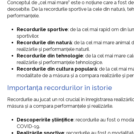
Conceptul de „cel mai mare” este o noțiune care a fost defi
deosebite. De la recordurile sportive la cele din natură, t
performanțele.
Recordurile sportive
: de la cel mai rapid om din lu
sportivilor.
Recordurile din natură
: de la cel mai mare animal 
realizările și performanțele naturii.
Recordurile din tehnologie
: de la cel mai mare ca
realizările și performanțele tehnologice.
Recordurile din cultura populară
: de la cel mai m
modalitate de a măsura și a compara realizările și per
Importanța recordurilor în istorie
Recordurile au jucat un rol crucial în înregistrarea realizări
măsura și a compara performanțele și realizările.
Descoperirile științifice
: recordurile au fost o moda
COVID-19.
Realizările sportive
: recordurile au fost o modalita