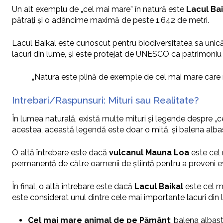
Un alt exemplu de „cel mai mare” în natură este
Lacul Bai
pătrați și o adâncime maximă de peste 1.642 de metri.
Lacul Baikal este cunoscut pentru biodiversitatea sa unică,
lacuri din lume, și este protejat de UNESCO ca patrimoniu
„Natura este plină de exemple de cel mai mare care n
Intrebari/Raspunsuri: Mituri sau Realitate?
În lumea naturală, există multe mituri și legende despre „
acestea, această legendă este doar o mită, și balena albast
O altă întrebare este dacă
vulcanul Mauna Loa
este cel 
permanență de către oamenii de știință pentru a preveni ev
În final, o altă întrebare este dacă
Lacul Baikal
este cel m
este considerat unul dintre cele mai importante lacuri din
Cel mai mare animal de pe Pământ
: balena albas