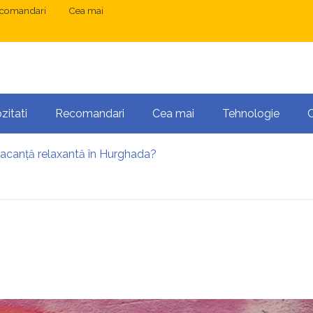
comandari
Cea mai
zitati
Recomandari
Cea mai
Tehnologie
vacanță relaxantă în Hurghada?
 București: ce presupune tratamentul chirurgical
ress și Mastodon: cum gestionezi mai multe site-uri
anibalizarea cuvintelor cheie între articole SEO
 o serie lungă de bilete pierdute la pariuri sportive
te necesară operația?