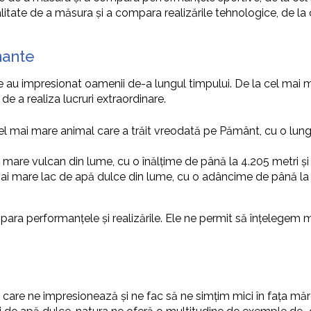
litate de a măsura și a compara realizările tehnologice, de la
nante
 au impresionat oamenii de-a lungul timpului. De la cel mai 
 a realiza lucruri extraordinare.
cel mai mare animal care a trăit vreodată pe Pământ, cu o lun
 mare vulcan din lume, cu o înălțime de până la 4.205 metri și
 mai mare lac de apă dulce din lume, cu o adâncime de până la 
ara performanțele și realizările. Ele ne permit să înțelegem m
are ne impresionează și ne fac să ne simțim mici în fața măreți