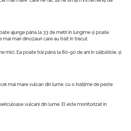
cel mai mare” care ne fac să ne simțim încremeniți de
oate ajunge până la 33 de metri în lungime și poate
mai mari dinozauri care au trăit în trecut.
 mici. Ea poate trăi până la 80-90 de ani în sălbăticie, și
te cel mai mare vulcan din lume, cu o înălțime de peste
periculoase vulcani din lume. El este monitorizat în