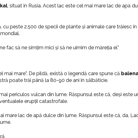
kal
, situat în Rusia. Acest lac este cel mai mare lac de apă d
 cu peste 2.500 de specii de plante și animale care trăiesc în 
 mondial.
e fac să ne simțim mici și să ne uimim de măreția ei.”
cel mai mare”. De pildă, există o legendă care spune că
balena
ră poate trăi până la 80-90 de ani în sălbăticie.
mai periculos vulcan din lume. Răspunsul este că, deși este un 
entualele erupții catastrofale.
ai mare lac de apă dulce din lume. Răspunsul este că, da, Lacu
 lume.
tră