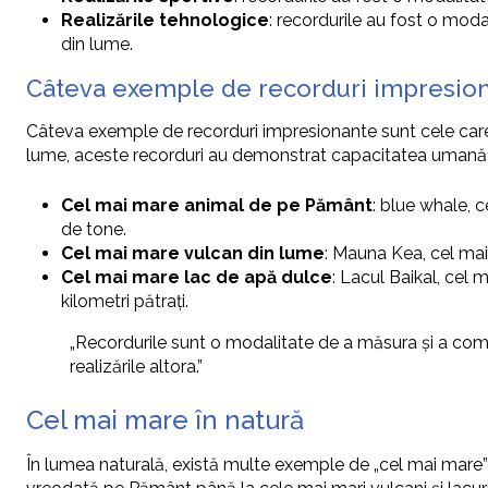
Realizările tehnologice
: recordurile au fost o moda
din lume.
Câteva exemple de recorduri impresio
Câteva exemple de recorduri impresionante sunt cele care
lume, aceste recorduri au demonstrat capacitatea umană de
Cel mai mare animal de pe Pământ
: blue whale, 
de tone.
Cel mai mare vulcan din lume
: Mauna Kea, cel mai
Cel mai mare lac de apă dulce
: Lacul Baikal, cel
kilometri pătrați.
„Recordurile sunt o modalitate de a măsura și a comp
realizările altora.”
Cel mai mare în natură
În lumea naturală, există multe exemple de „cel mai mare” c