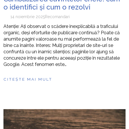
o identifici și cum o rezolvi
14 noiembrie 2025
Recomandari
Atenție: Ați observat o scădere inexplicabilă a traficului
organic, deși eforturile de publicare continuă? Poate că
anumite pagini valoroase nu mai performează la fel de
bine ca înainte. Interes: Mulți proprietari de site-uri se
confruntă cu un inamic silențios: paginile lor ajung să
concureze între ele pentru aceeași poziție în rezultatele
Google. Acest fenomen este…
CITEȘTE MAI MULT