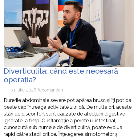
Diverticulita: când este necesară
operația?
31 iulie 2026
Recomandari
Durerile abdominale severe pot apărea brusc și îți pot da
peste cap întreaga activitate zilnică. De multe ori, aceste
stări de disconfort sunt cauzate de afecțiuni digestive
ignorate la timp. O inflamație a peretelui intestinal,
cunoscută sub numele de diverticulită, poate evolua
rapid către stadii critice. Înțelegerea simptomelor și