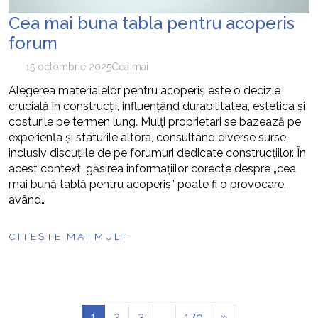
Cea mai buna tabla pentru acoperis
forum
15 octombrie 2025
Cea mai
Alegerea materialelor pentru acoperiș este o decizie
crucială în construcții, influențând durabilitatea, estetica și
costurile pe termen lung. Mulți proprietari se bazează pe
experiența și sfaturile altora, consultând diverse surse,
inclusiv discuțiile de pe forumuri dedicate construcțiilor. În
acest context, găsirea informațiilor corecte despre „cea
mai bună tablă pentru acoperiș” poate fi o provocare,
având…
CITEȘTE MAI MULT
1
2
3
…
179
»