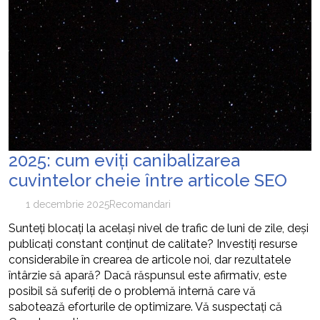
2025: cum eviți canibalizarea
cuvintelor cheie între articole SEO
1 decembrie 2025
Recomandari
Sunteți blocați la același nivel de trafic de luni de zile, deși
publicați constant conținut de calitate? Investiți resurse
considerabile în crearea de articole noi, dar rezultatele
întârzie să apară? Dacă răspunsul este afirmativ, este
posibil să suferiți de o problemă internă care vă
sabotează eforturile de optimizare. Vă suspectați că