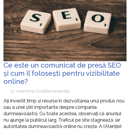
Ce este un comunicat de presă SEO
și cum îl folosești pentru vizibilitate
online?
12 noiembrie 2025
Recomandari
Ați investit timp și resurse în dezvoltarea unui produs nou
sau a unei știri importante despre compania
dumneavoastră. Cu toate acestea, observați că anunțul
nu ajunge la publicul larg. Traficul pe site stagnează, iar
autoritatea dumneavoastră online nu crește. A (Atenție):