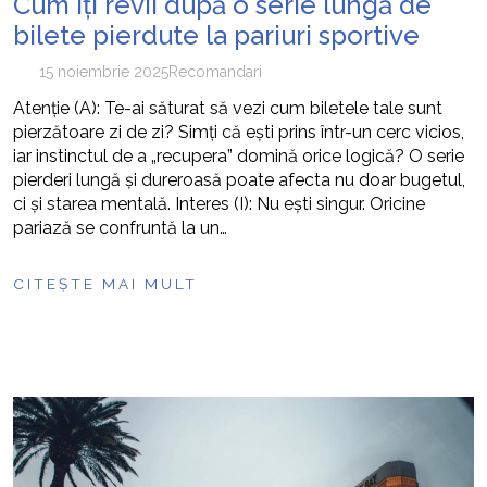
Cum îți revii după o serie lungă de
bilete pierdute la pariuri sportive
15 noiembrie 2025
Recomandari
Atenție (A): Te-ai săturat să vezi cum biletele tale sunt
pierzătoare zi de zi? Simți că ești prins într-un cerc vicios,
iar instinctul de a „recupera” domină orice logică? O serie
pierderi lungă și dureroasă poate afecta nu doar bugetul,
ci și starea mentală. Interes (I): Nu ești singur. Oricine
pariază se confruntă la un…
CITEȘTE MAI MULT