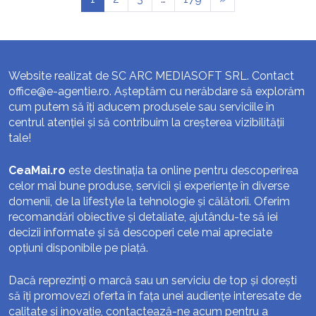
Website realizat de SC ARC MEDIASOFT SRL. Contact
office@e-agentie.ro
. Așteptăm cu nerăbdare să explorăm
cum putem să îți aducem produsele sau serviciile în
centrul atenției și să contribuim la creșterea vizibilității
tale!
CeaMai.ro
este destinația ta online pentru descoperirea
celor mai bune produse, servicii și experiențe în diverse
domenii, de la lifestyle la tehnologie și călătorii. Oferim
recomandări obiective și detaliate, ajutându-te să iei
decizii informate și să descoperi cele mai apreciate
opțiuni disponibile pe piață.
Dacă reprezinți o marcă sau un serviciu de top și dorești
să îți promovezi oferta în fața unei audiențe interesate de
calitate și inovație, contactează-ne acum pentru a