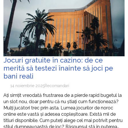
Jocuri gratuite în cazino: de ce
merită să testezi înainte să joci pe
bani reali
14 noiembrie 2025
Recomandari
Ați simțit vreodată frustrarea de a pierde rapid bugetul la
un slot nou, doar pentru că nu știați cum funcționează?
Mulți jucători trec prin asta. Lumea jocurilor de noroc
online este vastă și adesea copleșitoare. Există mii de
titluri disponibile. Cum puteți alege cel mai potrivit pentru
stilul dumneavoastră de joc? Răspunsul stă în puterea…