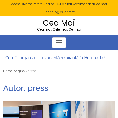
Acasa
Diverse
Retete
Medical
Curiozitati
Recomandari
Cea mai
Tehnologie
Contact
Cea Mai
Cea mai, Cele mai, Cel mai
Cum îți organizezi o vacanță relaxantă în Hurghada?
Operație cancer colon București: ce presupune tratamentul chirurgical
Multisite WordPress și Mastodon: cum gestionezi mai multe site-uri
Prima pagină
press
2025: cum eviți canibalizarea cuvintelor cheie între articole SEO
Cum îți revii după o serie lungă de bilete pierdute la pariuri sportive
Autor:
press
Diverticulita: când este necesară operația?