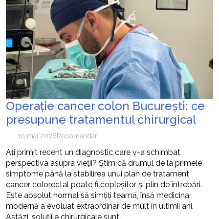
Operație cancer colon București: ce
presupune tratamentul chirurgical
10 mai 2026
Recomandari
Ați primit recent un diagnostic care v-a schimbat
perspectiva asupra vieții? Știm că drumul de la primele
simptome până la stabilirea unui plan de tratament
cancer colorectal poate fi copleșitor și plin de întrebări.
Este absolut normal să simțiți teamă, însă medicina
modernă a evoluat extraordinar de mult în ultimii ani.
Astăzi, soluțiile chirurgicale sunt…