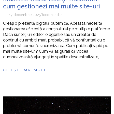
cum gestionezi mai multe site-uri
17 decembrie 2025
Recomandari
Creați o prezență digitală puternică. Aceasta necesită
gestionarea eficientă a conținutului pe multiple platforme.
Dacă sunteți un editor, o agenție sau un creator de
conținut cu ambiții mari, probabil că vă confruntați cu o
problemă comună: sincronizarea. Cum publicați rapid pe
mai multe site-uri? Cum vă asigurați că vocea
dumneavoastră ajunge și în spațiile descentralizate,…
CITEȘTE MAI MULT