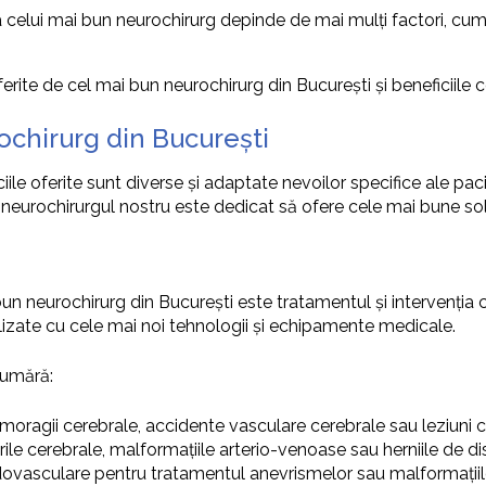
celui mai bun neurochirurg depinde de mai mulți factori, cum ar
erite de cel mai bun neurochirurg din București și beneficiile co
rochirurg din București
iile oferite sunt diverse și adaptate nevoilor specifice ale pacie
or, neurochirurgul nostru este dedicat să ofere cele mai bune so
bun neurochirurg din București este tratamentul și intervenția
ealizate cu cele mai noi tehnologii și echipamente medicale.
 numără:
 hemoragii cerebrale, accidente vasculare cerebrale sau leziuni 
rile cerebrale, malformațiile arterio-venoase sau herniile de di
 endovasculare pentru tratamentul anevrismelor sau malformații