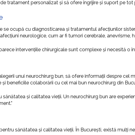
 de tratament personalizat și să ofere îngrijire și suport pe to
e
se ocupă cu diagnosticarea și tratamentul afecțiunilor sistemul
e afecțiuni neurologice, cum ar fi tumori cerebrale, anevrisme, h
eoarece intervențiile chirurgicale sunt complexe și necesită o în
legerii unui neurochirurg bun, să ofere informații despre cel ma
i beneficiile colaborării cu cel mai bun neurochirurg din Bucu
 sănătatea și calitatea vieții. Un neurochirurg bun are experie
ment.”
ntru sănătatea și calitatea vieții. În București, există mulți ne