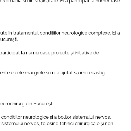
n România și din străinătate. El a participat la numeroase
ute în tratamentul condițiilor neurologice complexe. El a
ucurești.
articipat la numeroase proiecte și inițiative de
entele cele mai grele și m-a ajutat să îmi recâștig
eurochirurg din București.
ondițiilor neurologice și a bolilor sistemului nervos.
 sistemului nervos, folosind tehnici chirurgicale și non-