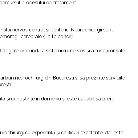
t parcursul procesului de tratament.
ui nervos central și periferic. Neurochirurgii sunt
emoragii cerebrale și alte condiții.
țelegere profundă a sistemului nervos și a funcțiilor sale.
i bun neurochirurg din București și să prezinte serviciile
rești.
nță și cunoștințe în domeniu și este capabil să ofere
urochirurgi cu experiență și calificări excelente, dar este