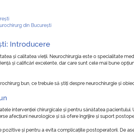
rești
eurochirurg din București
ti: Introducere
tea și calitatea vieții. Neurochirurgia este o specialitate med
iență și calificări excelente, dar care sunt cele mai bune opțiun
ochirurg bun, ce trebuie să știți despre neurochirurgie și obiect
bun
tele intervenției chirurgicale și pentru sănătatea pacientului.
e afecțiuni neurologice și să ofere îngrijire și suport postope
e pozitive și pentru a evita complicațiile postoperatorii. De 