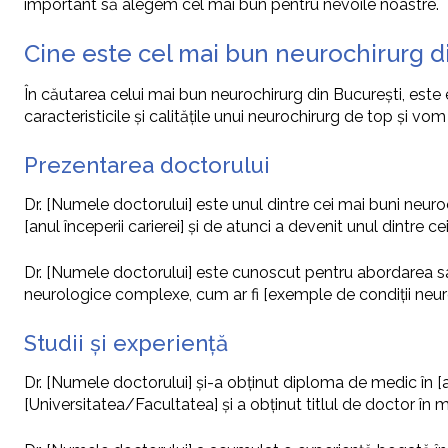
important să alegem cel mai bun pentru nevoile noastre.
Cine este cel mai bun neurochirurg d
În căutarea celui mai bun neurochirurg din București, este
caracteristicile și calitățile unui neurochirurg de top și vo
Prezentarea doctorului
Dr. [Numele doctorului] este unul dintre cei mai buni neuroc
[anul începerii carierei] și de atunci a devenit unul dintre c
Dr. [Numele doctorului] este cunoscut pentru abordarea sa p
neurologice complexe, cum ar fi [exemple de condiții neur
Studii și experiență
Dr. [Numele doctorului] și-a obținut diploma de medic în [an
[Universitatea/Facultatea] și a obținut titlul de doctor în med