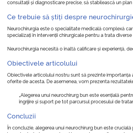
consultații și diagnosticare precise, să stabilească un plan
Ce trebuie să știți despre neurochirurgi
Neurochirurgia este o specialitate medicală complexă care 
specializați în intervenții chirurgicale pentru a trata divers
Neurochirurgia necesită o înaltă calificare și experiență, d
Obiectivele articolului
Obiectivele articolului nostru sunt să prezinte importanța a
oferite de acesta. De asemenea, vom prezenta rezultatele ș
„Alegerea unui neurochirurg bun este esențială pentru
îngrijire și suport pe tot parcursul procesului de trata
Concluzii
În concluzie, alegerea unui neurochirurg bun este crucială pe