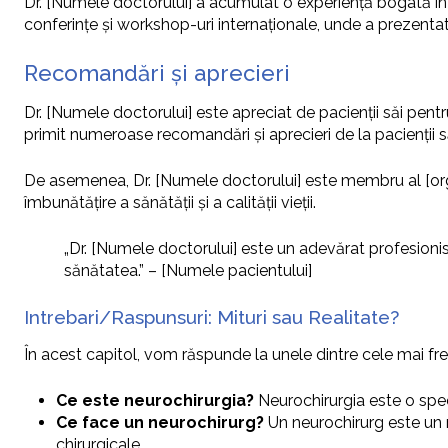
Dr. [Numele doctorului] a acumulat o experiență bogată în d
conferințe și workshop-uri internaționale, unde a prezentat 
Recomandări și aprecieri
Dr. [Numele doctorului] este apreciat de pacienții săi pen
primit numeroase recomandări și aprecieri de la pacienții să
De asemenea, Dr. [Numele doctorului] este membru al [organi
îmbunătățire a sănătății și a calității vieții.
„Dr. [Numele doctorului] este un adevărat profesionis
sănătatea.” – [Numele pacientului]
Intrebari/Raspunsuri: Mituri sau Realitate?
În acest capitol, vom răspunde la unele dintre cele mai fr
Ce este neurochirurgia?
Neurochirurgia este o speci
Ce face un neurochirurg?
Un neurochirurg este un me
chirurgicale.