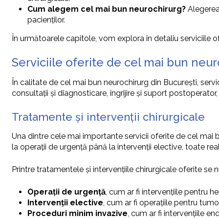
Cum alegem cel mai bun neurochirurg?
Alegerea 
pacienților.
În următoarele capitole, vom explora în detaliu serviciile of
Serviciile oferite de cel mai bun neu
În calitate de cel mai bun neurochirurg din București, servic
consultații și diagnosticare, îngrijire și suport postoperat
Tratamente și intervenții chirurgicale
Una dintre cele mai importante servicii oferite de cel mai 
la operații de urgență până la intervenții elective, toate r
Printre tratamentele și intervențiile chirurgicale oferite se
Operații de urgență
, cum ar fi intervențiile pentru
Intervenții elective
, cum ar fi operațiile pentru tumo
Proceduri minim invazive
, cum ar fi intervențiile