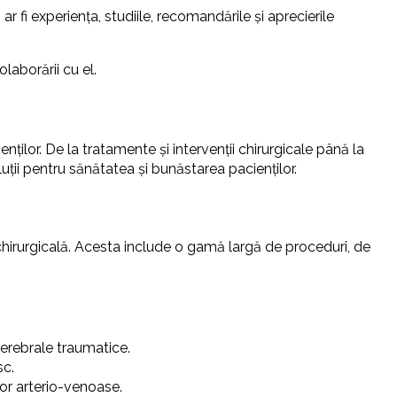
 fi experiența, studiile, recomandările și aprecierile
laborării cu el.
nților. De la tratamente și intervenții chirurgicale până la
luții pentru sănătatea și bunăstarea pacienților.
 chirurgicală. Acesta include o gamă largă de proceduri, de
cerebrale traumatice.
sc.
lor arterio-venoase.