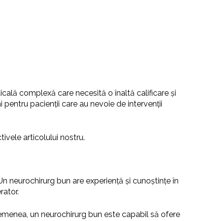
icală complexă care necesită o înaltă calificare și
i pentru pacienții care au nevoie de intervenții
ivele articolului nostru.
 Un neurochirurg bun are experiență și cunoștințe în
rator.
asemenea, un neurochirurg bun este capabil să ofere