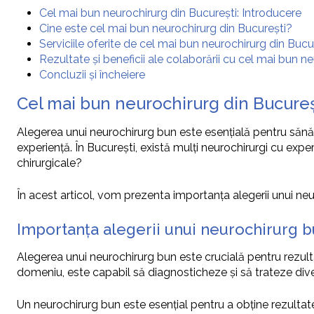
Cel mai bun neurochirurg din București: Introducere
Cine este cel mai bun neurochirurg din București?
Serviciile oferite de cel mai bun neurochirurg din Bucu
Rezultate și beneficii ale colaborării cu cel mai bun n
Concluzii și încheiere
Cel mai bun neurochirurg din Bucureș
Alegerea unui neurochirurg bun este esențială pentru sănăta
experiență. În București, există mulți neurochirurgi cu exper
chirurgicale?
În acest articol, vom prezenta importanța alegerii unui neur
Importanța alegerii unui neurochirurg 
Alegerea unui neurochirurg bun este crucială pentru rezulta
domeniu, este capabil să diagnosticheze și să trateze divers
Un neurochirurg bun este esențial pentru a obține rezultat