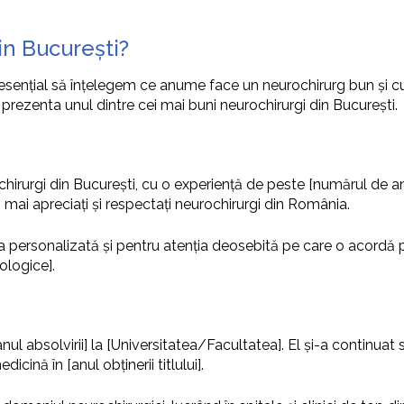
in București?
 esențial să înțelegem ce anume face un neurochirurg bun și cu
m prezenta unul dintre cei mai buni neurochirurgi din București.
hirurgi din București, cu o experiență de peste [numărul de ani]
ei mai apreciați și respectați neurochirurgi din România.
ersonalizată și pentru atenția deosebită pe care o acordă pacie
ologice].
ul absolvirii] la [Universitatea/Facultatea]. El și-a continuat 
icină în [anul obținerii titlului].