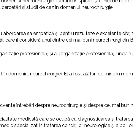
omeniul neurochirurgiei, lucrând în spitale și clinici de top di
cercetări și studii de caz în domeniul neurochirurgiei.
tru abordarea sa empatică și pentru rezultatele excelente obțin
i, care îl consideră unul dintre cei mai buni neurochirurgi din B
zație profesională] și al [organizație profesională], unde a p
t în domeniul neurochirurgiei. El a fost alături de mine în mom
ecvente întrebări despre neurochirurgie și despre cel mai bun n
alitate medicală care se ocupă cu diagnosticarea și tratarea c
dic specializat în tratarea condițiilor neurologice și a bolilor