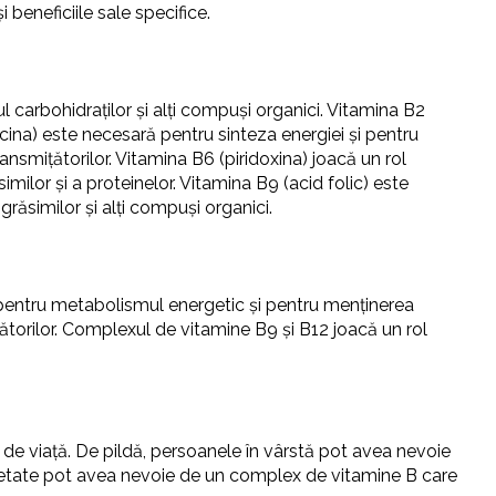
 beneficiile sale specifice.
 carbohidraților și alți compuși organici. Vitamina B2
iacina) este necesară pentru sinteza energiei și pentru
ansmițătorilor. Vitamina B6 (piridoxina) joacă un rol
milor și a proteinelor. Vitamina B9 (acid folic) este
ăsimilor și alți compuși organici.
l pentru metabolismul energetic și pentru menținerea
țătorilor. Complexul de vitamine B9 și B12 joacă un rol
 de viață. De pildă, persoanele în vârstă pot avea nevoie
xietate pot avea nevoie de un complex de vitamine B care