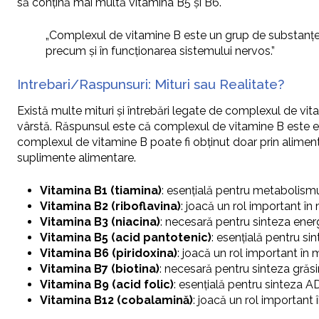
să conțină mai multă vitamina B5 și B6.
„Complexul de vitamine B este un grup de substanțe es
precum și în funcționarea sistemului nervos.”
Intrebari/Raspunsuri: Mituri sau Realitate?
Există multe mituri și întrebări legate de complexul de v
vârstă. Răspunsul este că complexul de vitamine B este ese
complexul de vitamine B poate fi obținut doar prin aliment
suplimente alimentare.
Vitamina B1 (tiamina)
: esențială pentru metabolismul
Vitamina B2 (riboflavina)
: joacă un rol important în 
Vitamina B3 (niacina)
: necesară pentru sinteza energi
Vitamina B5 (acid pantotenic)
: esențială pentru si
Vitamina B6 (piridoxina)
: joacă un rol important în 
Vitamina B7 (biotina)
: necesară pentru sinteza grăsim
Vitamina B9 (acid folic)
: esențială pentru sinteza A
Vitamina B12 (cobalamină)
: joacă un rol important 