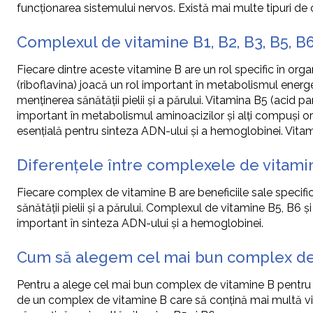
funcționarea sistemului nervos. Există mai multe tipuri de c
Complexul de vitamine B1, B2, B3, B5, B6
Fiecare dintre aceste vitamine B are un rol specific în org
(riboflavina) joacă un rol important în metabolismul energeti
menținerea sănătății pielii și a părului. Vitamina B5 (acid 
important în metabolismul aminoacizilor și alți compuși org
esențială pentru sinteza ADN-ului și a hemoglobinei. Vitam
Diferențele între complexele de vitamine
Fiecare complex de vitamine B are beneficiile sale specifi
sănătății pielii și a părului. Complexul de vitamine B5, B6
important în sinteza ADN-ului și a hemoglobinei.
Cum să alegem cel mai bun complex de 
Pentru a alege cel mai bun complex de vitamine B pentru nev
de un complex de vitamine B care să conțină mai multă vi