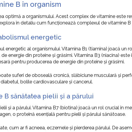
mine B în organism
area optimă a organismului. Acest complex de vitamine este 
 explora în detaliu cum funcționează complexul de vitamine B
abolismul energetic
nergetic al organismului. Vitamina B1 (tiamina) joacă un rol c
e energie din proteine și grăsimi. Vitamina B3 (niacina) este 
esară pentru producerea de energie din proteine și grăsimi.
oate suferi de oboseală cronică, slăbiciune musculară și per
iabetul, bolile cardiovasculare și cancerul.
 sănătatea pielii și a părului
 și a părului. Vitamina B7 (biotina) joacă un rol crucial în menț
en, o proteină esențială pentru pielii și părului sănătoase.
ate, cum ar fi acneea, eczemele și pierderea părului. De ase