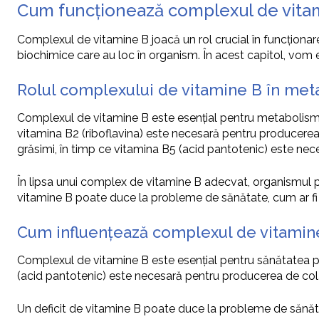
Cum funcționează complexul de vita
Complexul de vitamine B joacă un rol crucial în funcțion
biochimice care au loc în organism. În acest capitol, vom
Rolul complexului de vitamine B în met
Complexul de vitamine B este esențial pentru metabolismul e
vitamina B2 (riboflavina) este necesară pentru producerea d
grăsimi, în timp ce vitamina B5 (acid pantotenic) este nec
În lipsa unui complex de vitamine B adecvat, organismul p
vitamine B poate duce la probleme de sănătate, cum ar fi d
Cum influențează complexul de vitamine B
Complexul de vitamine B este esențial pentru sănătatea pielii
(acid pantotenic) este necesară pentru producerea de colag
Un deficit de vitamine B poate duce la probleme de sănăt