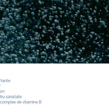
rtante
r
ism
tru sănătate
n complex de vitamine B