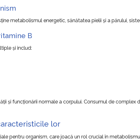
anism
ine metabolismul energetic, sănătatea pielii și a părului, sist
vitamine B
ple și includ:
ății și funcționării normale a corpului. Consumul de complex d
racteristicile lor
 pentru organism, care joacă un rol crucial în metabolismul en