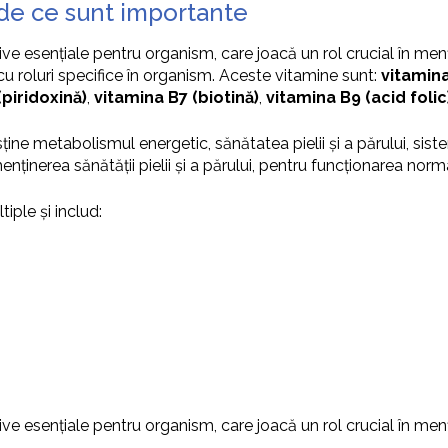
 de ce sunt importante
 esențiale pentru organism, care joacă un rol crucial în mențin
cu roluri specifice în organism. Aceste vitamine sunt:
vitamina
piridoxină)
,
vitamina B7 (biotină)
,
vitamina B9 (acid folic
ine metabolismul energetic, sănătatea pielii și a părului, sis
nținerea sănătății pielii și a părului, pentru funcționarea norm
ple și includ:
 esențiale pentru organism, care joacă un rol crucial în mențin