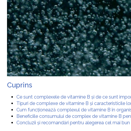
Cuprins
Ce sunt complexele de vitamine B și de ce sunt impo
Tipuri de complexe de vitamine B și caracteristicile lo
Cum funcționează complexul de vitamine B în organ
Beneficiile consumului de complex de vitamine B pen
Concluzii și recomandări pentru alegerea cel mai bu