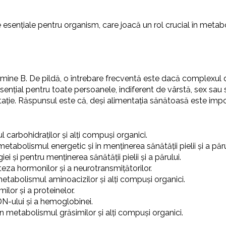
ențiale pentru organism, care joacă un rol crucial în metaboli
itamine B. De pildă, o întrebare frecventă este dacă complexul
nțial pentru toate persoanele, indiferent de vârstă, sex sau st
ație. Răspunsul este că, deși alimentația sănătoasă este impo
 carbohidraților și alți compuși organici.
metabolismul energetic și în menținerea sănătății pielii și a păru
ei și pentru menținerea sănătății pielii și a părului.
nteza hormonilor și a neurotransmițătorilor.
metabolismul aminoacizilor și alți compuși organici.
ilor și a proteinelor.
DN-ului și a hemoglobinei.
în metabolismul grăsimilor și alți compuși organici.