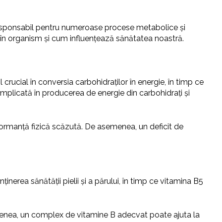
responsabil pentru numeroase procese metabolice și
 în organism și cum influențează sănătatea noastră.
rucial în conversia carbohidraților în energie, în timp ce
implicată în producerea de energie din carbohidrați și
formanță fizică scăzută. De asemenea, un deficit de
inerea sănătății pielii și a părului, în timp ce vitamina B5
menea, un complex de vitamine B adecvat poate ajuta la