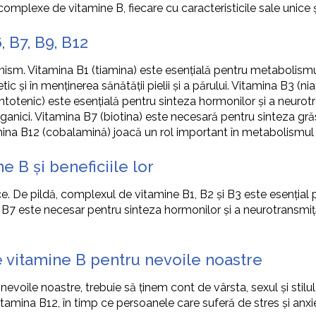
omplexe de vitamine B, fiecare cu caracteristicile sale unice și
, B7, B9, B12
anism. Vitamina B1 (tiamina) este esențială pentru metabolismul
c și în menținerea sănătății pielii și a părului. Vitamina B3 (n
pantotenic) este esențială pentru sinteza hormonilor și a neurotr
anici. Vitamina B7 (biotina) este necesară pentru sinteza grăsi
ina B12 (cobalamină) joacă un rol important în metabolismul gr
 B și beneficiile lor
ce. De pildă, complexul de vitamine B1, B2 și B3 este esenția
 și B7 este necesar pentru sinteza hormonilor și a neurotransmi
vitamine B pentru nevoile noastre
oile noastre, trebuie să ținem cont de vârsta, sexul și stilul
tamina B12, în timp ce persoanele care suferă de stres și an