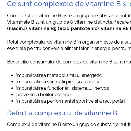
Ce sunt complexele de vitamine B și
Complexul de vitamine B este un grup de substanțe nutritive
Vitaminele B sunt un grup de 8 vitamine distincte, fiecare 
(niacină)
,
vitamina B5 (acid pantotenic)
,
vitamina B6 (
Rolul complexului de vitamine B în organism este de a susț
esențiale pentru conversia alimentelor în energie, pentru me
Beneficiile consumului de complex de vitamine B sunt multi
îmbunătățirea metabolismului energetic
îmbunătățirea sănătății pielii și a părului
îmbunătățirea funcționării sistemului nervos
prevenirea bolilor cronice
îmbunătățirea performanței sportive și a recuperării
Definiția complexului de vitamine B
Complexul de vitamine B este un grup de substanțe nutritive