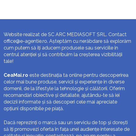
Website realizat de SC ARC MEDIASOFT SRL. Contact
office@e-agentie.ro
. Așteptăm cu nerăbdare să explorăm
cum putem să îți aducem produsele sau serviciile în
centrul atenției și să contribuim la creșterea vizibilității
tale!
CeaMai.ro
este destinația ta online pentru descoperirea
celor mai bune produse, servicii și experiențe în diverse
domenii, de la lifestyle la tehnologie și călătorii. Oferim
recomandări obiective și detaliate, ajutându-te să iei
decizii informate și să descoperi cele mai apreciate
opțiuni disponibile pe piață.
Dacă reprezinți o marcă sau un serviciu de top și dorești
să îți promovezi oferta în fața unei audiențe interesate de
calitate și inovație, contactează-ne acum pentru a