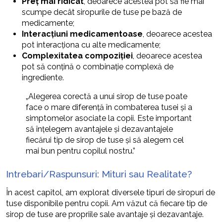
Preț mai ridicat
, deoarece acestea pot să fie mai
scumpe decât siropurile de tuse pe bază de
medicamente;
Interacțiuni medicamentoase
, deoarece acestea
pot interacționa cu alte medicamente;
Complexitatea compoziției
, deoarece acestea
pot să conțină o combinație complexă de
ingrediente.
„Alegerea corectă a unui sirop de tuse poate
face o mare diferență în combaterea tusei și a
simptomelor asociate la copii. Este important
să înțelegem avantajele și dezavantajele
fiecărui tip de sirop de tuse și să alegem cel
mai bun pentru copilul nostru.”
Intrebari/Raspunsuri: Mituri sau Realitate?
În acest capitol, am explorat diversele tipuri de siropuri de
tuse disponibile pentru copii. Am văzut că fiecare tip de
sirop de tuse are propriile sale avantaje și dezavantaje.