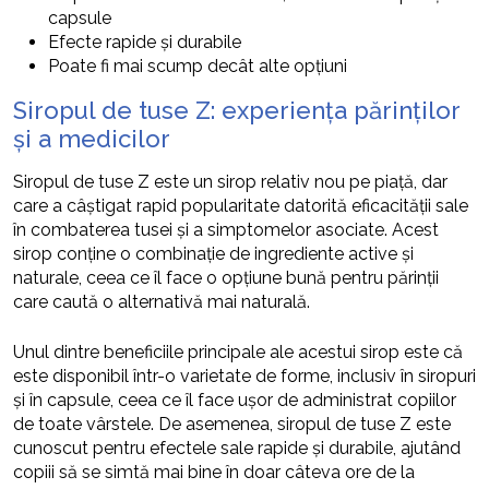
capsule
Efecte rapide și durabile
Poate fi mai scump decât alte opțiuni
Siropul de tuse Z: experiența părinților
și a medicilor
Siropul de tuse Z este un sirop relativ nou pe piață, dar
care a câștigat rapid popularitate datorită eficacității sale
în combaterea tusei și a simptomelor asociate. Acest
sirop conține o combinație de ingrediente active și
naturale, ceea ce îl face o opțiune bună pentru părinții
care caută o alternativă mai naturală.
Unul dintre beneficiile principale ale acestui sirop este că
este disponibil într-o varietate de forme, inclusiv în siropuri
și în capsule, ceea ce îl face ușor de administrat copiilor
de toate vârstele. De asemenea, siropul de tuse Z este
cunoscut pentru efectele sale rapide și durabile, ajutând
copiii să se simtă mai bine în doar câteva ore de la