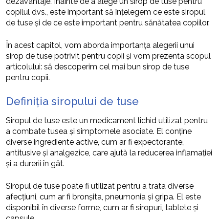
dezavantaje. Înainte de a alege un sirop de tuse pentru
copilul dvs., este important să înțelegem ce este siropul
de tuse și de ce este important pentru sănătatea copiilor.
În acest capitol, vom aborda importanța alegerii unui
sirop de tuse potrivit pentru copii și vom prezenta scopul
articolului: să descoperim cel mai bun sirop de tuse
pentru copii.
Definiția siropului de tuse
Siropul de tuse este un medicament lichid utilizat pentru
a combate tusea și simptomele asociate. El conține
diverse ingrediente active, cum ar fi expectorante,
antitusive și analgezice, care ajută la reducerea inflamației
și a durerii în gât.
Siropul de tuse poate fi utilizat pentru a trata diverse
afecțiuni, cum ar fi bronșita, pneumonia și gripa. El este
disponibil în diverse forme, cum ar fi siropuri, tablete și
capsule.