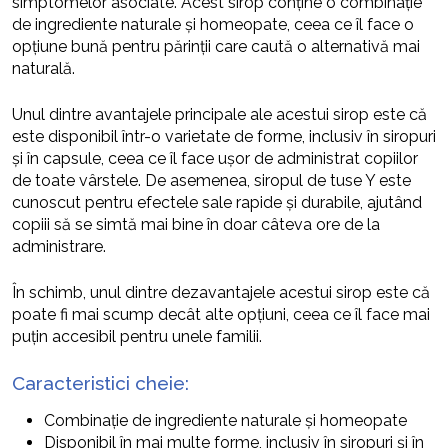
simptomelor asociate. Acest sirop conține o combinație
de ingrediente naturale și homeopate, ceea ce îl face o
opțiune bună pentru părinții care caută o alternativă mai
naturală.
Unul dintre avantajele principale ale acestui sirop este că
este disponibil într-o varietate de forme, inclusiv în siropuri
și în capsule, ceea ce îl face ușor de administrat copiilor
de toate vârstele. De asemenea, siropul de tuse Y este
cunoscut pentru efectele sale rapide și durabile, ajutând
copiii să se simtă mai bine în doar câteva ore de la
administrare.
În schimb, unul dintre dezavantajele acestui sirop este că
poate fi mai scump decât alte opțiuni, ceea ce îl face mai
puțin accesibil pentru unele familii.
Caracteristici cheie:
Combinație de ingrediente naturale și homeopate
Disponibil în mai multe forme, inclusiv în siropuri și în