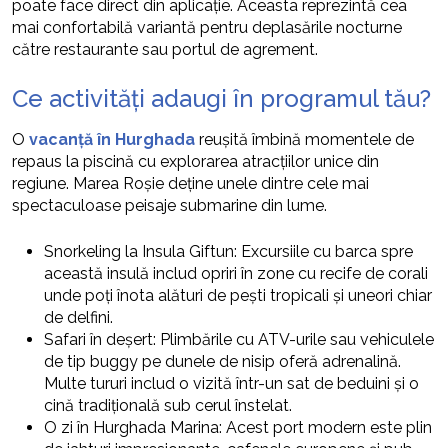
poate face direct din aplicație. Aceasta reprezintă cea
mai confortabilă variantă pentru deplasările nocturne
către restaurante sau portul de agrement.
Ce activități adaugi în programul tău?
O
vacanță în Hurghada
reușită îmbină momentele de
repaus la piscină cu explorarea atracțiilor unice din
regiune. Marea Roșie deține unele dintre cele mai
spectaculoase peisaje submarine din lume.
Snorkeling la Insula Giftun: Excursiile cu barca spre
această insulă includ opriri în zone cu recife de corali
unde poți înota alături de pești tropicali și uneori chiar
de delfini.
Safari în deșert: Plimbările cu ATV-urile sau vehiculele
de tip buggy pe dunele de nisip oferă adrenalină.
Multe tururi includ o vizită într-un sat de beduini și o
cină tradițională sub cerul înstelat.
O zi în Hurghada Marina: Acest port modern este plin