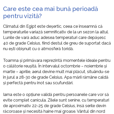
Care este cea mai bună perioadă
pentru vizită?
Climatul din Egipt este deșertic, ceea ce înseamnă că
temperaturile variază semnificativ de la un sezon la altul.
Lunile de vară aduc adesea temperaturi care depășesc
40 de grade Celsius, fiind destul de greu de suportat dacă
nu ești obișnuit cu o atmosferă toridă.
Toamna și primăvara reprezintă momentele ideale pentru
o călătorie reușită. În intervalul octombrie – noiembrie și
martie – aprilie, aerul devine mult mai plăcut, situându-se
în jurul a 28-30 de grade Celsius. Apa mării rămâne caldă
și perfectă pentru înot sau scufundări.
Iarna este o opțiune validă pentru persoanele care vor să
evite complet canicula. Zilele sunt senine, cu temperaturi
de aproximativ 22-25 de grade Celsius, însă serile devin
răcoroase și necesită haine mai groase. Vântul din nord