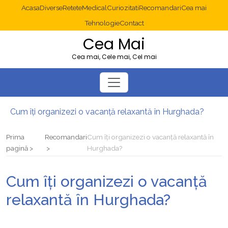
Acasa
Diverse
Retete
Medical
Curiozitati
Recomandari
Cea mai
Tehnologie
Contact
Cea Mai
Cea mai, Cele mai, Cel mai
Cum îți organizezi o vacanță relaxantă în Hurghada?
Operație cancer colon București: ce presupune tratamentul chirurgical
Multisite WordPress și Mastodon: cum gestionezi mai multe site-uri
Prima
Recomandari
Cum îți organizezi o vacanță relaxantă în
2025: cum eviți canibalizarea cuvintelor cheie între articole SEO
pagină
Hurghada?
Cum îți revii după o serie lungă de bilete pierdute la pariuri sportive
Diverticulita: când este necesară operația?
Cum îți organizezi o vacanță
relaxantă în Hurghada?