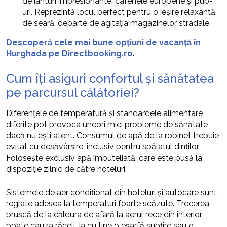
de iahturi impresionante, cafenele europene și pub-
uri. Reprezintă locul perfect pentru o ieșire relaxantă
de seară, departe de agitația magazinelor stradale.
Descoperă cele mai bune opțiuni de vacanță în
Hurghada pe Directbooking.ro
.
Cum îți asiguri confortul și sănătatea
pe parcursul călătoriei?
Diferențele de temperatură și standardele alimentare
diferite pot provoca uneori mici probleme de sănătate
dacă nu ești atent. Consumul de apă de la robinet trebuie
evitat cu desăvârșire, inclusiv pentru spălatul dinților.
Folosește exclusiv apă îmbuteliată, care este pusă la
dispoziție zilnic de către hoteluri.
Sistemele de aer condiționat din hoteluri și autocare sunt
reglate adesea la temperaturi foarte scăzute. Trecerea
bruscă de la căldura de afară la aerul rece din interior
poate cauza răceli. Ia cu tine o eșarfă subțire sau o