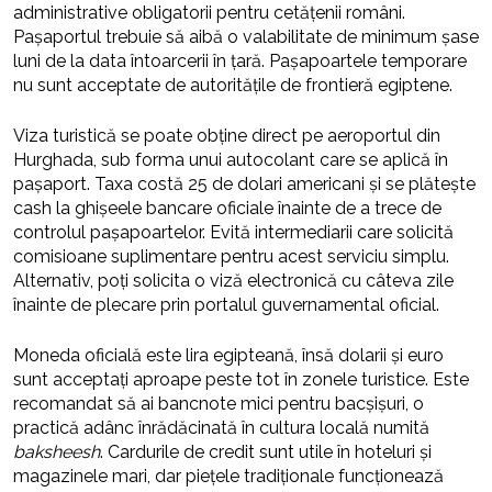
administrative obligatorii pentru cetățenii români.
Pașaportul trebuie să aibă o valabilitate de minimum șase
luni de la data întoarcerii în țară. Pașapoartele temporare
nu sunt acceptate de autoritățile de frontieră egiptene.
Viza turistică se poate obține direct pe aeroportul din
Hurghada, sub forma unui autocolant care se aplică în
pașaport. Taxa costă 25 de dolari americani și se plătește
cash la ghișeele bancare oficiale înainte de a trece de
controlul pașapoartelor. Evită intermediarii care solicită
comisioane suplimentare pentru acest serviciu simplu.
Alternativ, poți solicita o viză electronică cu câteva zile
înainte de plecare prin portalul guvernamental oficial.
Moneda oficială este lira egipteană, însă dolarii și euro
sunt acceptați aproape peste tot în zonele turistice. Este
recomandat să ai bancnote mici pentru bacșișuri, o
practică adânc înrădăcinată în cultura locală numită
baksheesh
. Cardurile de credit sunt utile în hoteluri și
magazinele mari, dar piețele tradiționale funcționează