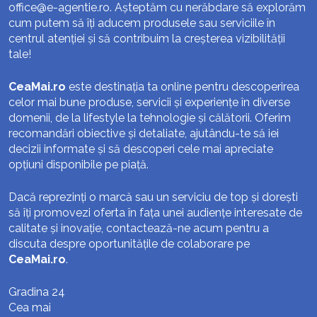
office@e-agentie.ro
. Așteptăm cu nerăbdare să explorăm
cum putem să îți aducem produsele sau serviciile în
centrul atenției și să contribuim la creșterea vizibilității
tale!
CeaMai.ro
este destinația ta online pentru descoperirea
celor mai bune produse, servicii și experiențe în diverse
domenii, de la lifestyle la tehnologie și călătorii. Oferim
recomandări obiective și detaliate, ajutându-te să iei
decizii informate și să descoperi cele mai apreciate
opțiuni disponibile pe piață.
Dacă reprezinți o marcă sau un serviciu de top și dorești
să îți promovezi oferta în fața unei audiențe interesate de
calitate și inovație, contactează-ne acum pentru a
discuta despre oportunitățile de colaborare pe
CeaMai.ro
.
Gradina 24
Cea mai