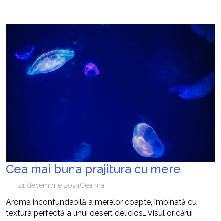
Cea mai buna prajitura cu mere
21 decembrie 2024
Cea mai
Aroma inconfundabilă a merelor coapte, îmbinată cu
textura perfectă a unui desert delicios… Visul oricărui