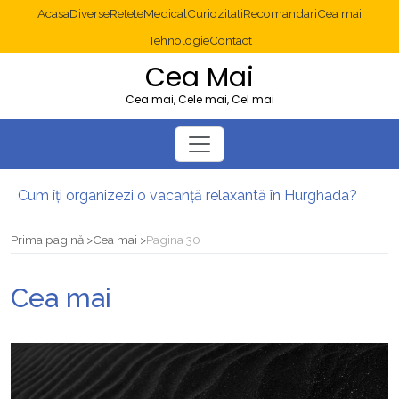
Acasa
Diverse
Retete
Medical
Curiozitati
Recomandari
Cea mai
Tehnologie
Contact
Cea Mai
Cea mai, Cele mai, Cel mai
Cum îți organizezi o vacanță relaxantă în Hurghada?
Operație cancer colon București: ce presupune tratamentul chirurgical
Multisite WordPress și Mastodon: cum gestionezi mai multe site-uri
Prima pagină
Cea mai
Pagina 30
2025: cum eviți canibalizarea cuvintelor cheie între articole SEO
Cum îți revii după o serie lungă de bilete pierdute la pariuri sportive
Cea mai
Diverticulita: când este necesară operația?