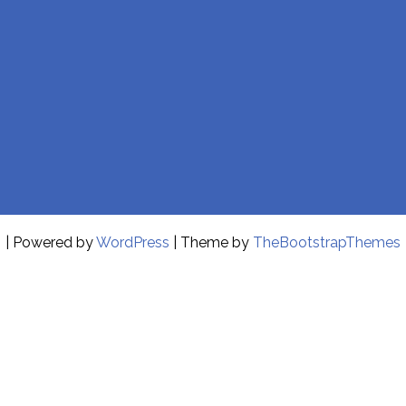
| Powered by
WordPress
| Theme by
TheBootstrapThemes