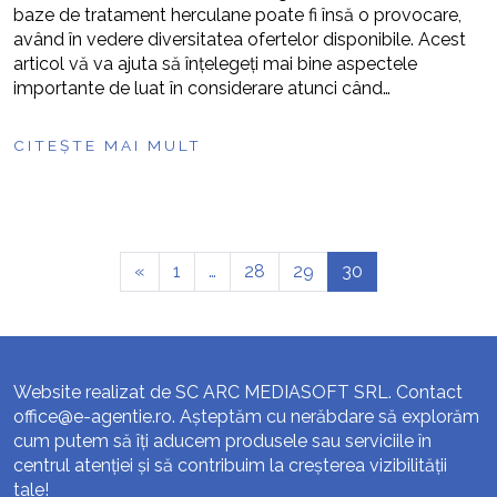
baze de tratament herculane poate fi însă o provocare,
având în vedere diversitatea ofertelor disponibile. Acest
articol vă va ajuta să înțelegeți mai bine aspectele
importante de luat în considerare atunci când…
CITEȘTE MAI MULT
«
1
…
28
29
30
Website realizat de SC ARC MEDIASOFT SRL. Contact
office@e-agentie.ro
. Așteptăm cu nerăbdare să explorăm
cum putem să îți aducem produsele sau serviciile în
centrul atenției și să contribuim la creșterea vizibilității
tale!