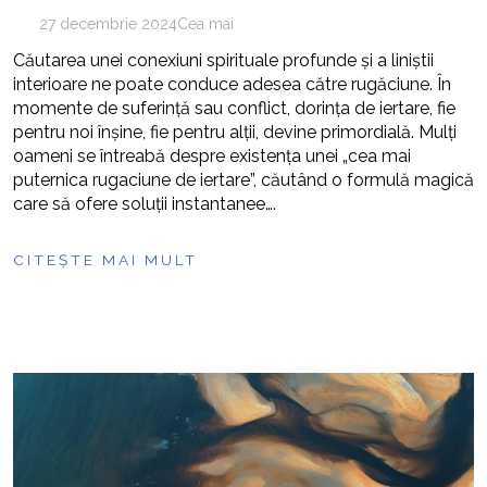
27 decembrie 2024
Cea mai
Căutarea unei conexiuni spirituale profunde și a liniștii
interioare ne poate conduce adesea către rugăciune. În
momente de suferință sau conflict, dorința de iertare, fie
pentru noi înșine, fie pentru alții, devine primordială. Mulți
oameni se întreabă despre existența unei „cea mai
puternica rugaciune de iertare”, căutând o formulă magică
care să ofere soluții instantanee….
CITEȘTE MAI MULT