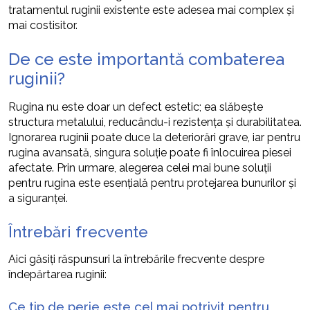
tratamentul ruginii existente este adesea mai complex și
mai costisitor.
De ce este importantă combaterea
ruginii?
Rugina nu este doar un defect estetic; ea slăbește
structura metalului, reducându-i rezistența și durabilitatea.
Ignorarea ruginii poate duce la deteriorări grave, iar pentru
rugina avansată, singura soluție poate fi înlocuirea piesei
afectate. Prin urmare, alegerea celei mai bune soluții
pentru rugina este esențială pentru protejarea bunurilor și
a siguranței.
Întrebări frecvente
Aici găsiți răspunsuri la întrebările frecvente despre
îndepărtarea ruginii:
Ce tip de perie este cel mai potrivit pentru