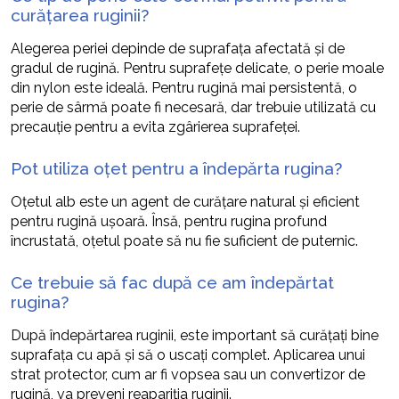
curățarea ruginii?
Alegerea periei depinde de suprafața afectată și de
gradul de rugină. Pentru suprafețe delicate, o perie moale
din nylon este ideală. Pentru rugină mai persistentă, o
perie de sârmă poate fi necesară, dar trebuie utilizată cu
precauție pentru a evita zgârierea suprafeței.
Pot utiliza oțet pentru a îndepărta rugina?
Oțetul alb este un agent de curățare natural și eficient
pentru rugină ușoară. Însă, pentru rugina profund
încrustată, oțetul poate să nu fie suficient de puternic.
Ce trebuie să fac după ce am îndepărtat
rugina?
După îndepărtarea ruginii, este important să curățați bine
suprafața cu apă și să o uscați complet. Aplicarea unui
strat protector, cum ar fi vopsea sau un convertizor de
rugină, va preveni reapariția ruginii.