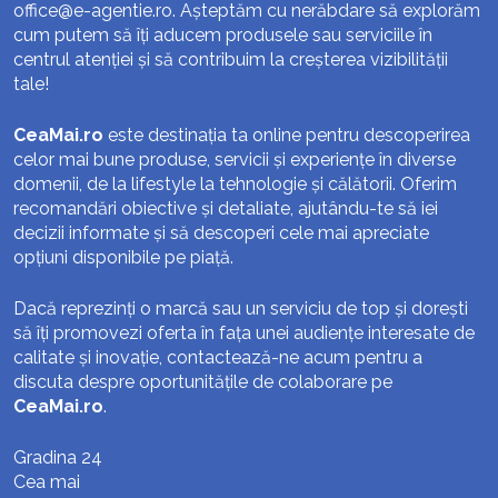
office@e-agentie.ro
. Așteptăm cu nerăbdare să explorăm
cum putem să îți aducem produsele sau serviciile în
centrul atenției și să contribuim la creșterea vizibilității
tale!
CeaMai.ro
este destinația ta online pentru descoperirea
celor mai bune produse, servicii și experiențe în diverse
domenii, de la lifestyle la tehnologie și călătorii. Oferim
recomandări obiective și detaliate, ajutându-te să iei
decizii informate și să descoperi cele mai apreciate
opțiuni disponibile pe piață.
Dacă reprezinți o marcă sau un serviciu de top și dorești
să îți promovezi oferta în fața unei audiențe interesate de
calitate și inovație, contactează-ne acum pentru a
discuta despre oportunitățile de colaborare pe
CeaMai.ro
.
Gradina 24
Cea mai