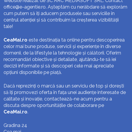
Website realizat de SC ARC MEDIASOFT SRL. Contact
office@e-agentie.ro
. Așteptăm cu nerăbdare să explorăm
cum putem să îți aducem produsele sau serviciile în
centrul atenției și să contribuim la creșterea vizibilității
tale!
CeaMai.ro
este destinația ta online pentru descoperirea
celor mai bune produse, servicii și experiențe în diverse
domenii, de la lifestyle la tehnologie și călătorii. Oferim
recomandări obiective și detaliate, ajutându-te să iei
decizii informate și să descoperi cele mai apreciate
opțiuni disponibile pe piață.
Dacă reprezinți o marcă sau un serviciu de top și dorești
să îți promovezi oferta în fața unei audiențe interesate de
calitate și inovație, contactează-ne acum pentru a
discuta despre oportunitățile de colaborare pe
CeaMai.ro
.
Gradina 24
Cea mai