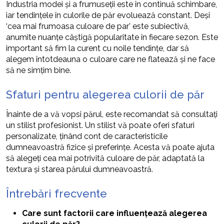
Industria modei și a frumuseții este în continuă schimbare,
iar tendințele în culorile de păr evoluează constant. Deși
‘cea mai frumoasa culoare de par’ este subiectivă,
anumite nuanțe câștigă popularitate în fiecare sezon. Este
important să fim la curent cu noile tendințe, dar să
alegem întotdeauna o culoare care ne flatează și ne face
să ne simțim bine.
Sfaturi pentru alegerea culorii de păr
Înainte de a vă vopsi părul, este recomandat să consultați
un stilist profesionist. Un stilist vă poate oferi sfaturi
personalizate, ținând cont de caracteristicile
dumneavoastră fizice și preferințe. Acesta vă poate ajuta
să alegeți cea mai potrivită culoare de păr, adaptată la
textura și starea părului dumneavoastră.
Întrebări frecvente
Care sunt factorii care influențează alegerea