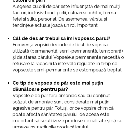
culorii de păr?
Alegerea culorii de păr este influențată de mai mulți
factori, inclusiv tonul pielii, culoarea ochilor, forma
feței și stilul personal. De asemenea, vârsta și
tendințele actuale joacă un rol important.
Cât de des ar trebui să îmi vopsesc părul?
Frecvența vopsirii depinde de tipul de vopsea
utilizată (permanentă, semi-permanentă, temporară)
și de starea părului. Vopselele permanente necesită o
retușare la rădăcini la intervale regulate, în timp ce
vopselele semi-permanente se estompează treptat.
Ce tip de vopsea de păr este mai puțin
dăunătoare pentru păr?
Vopselele de păr fără amoniac sau cu conținut
scăzut de amoniac sunt considerate mai puțin
agresive pentru păr. Totuși, orice vopsire chimică
poate afecta sănătatea părului, de aceea este
important să se utilizeze produse de calitate și să se
urmeze instrucțiunile producătorului.