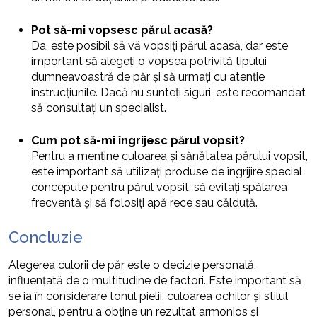
Pot să-mi vopsesc părul acasă?
Da, este posibil să vă vopsiți părul acasă, dar este
important să alegeți o vopsea potrivită tipului
dumneavoastră de păr și să urmați cu atenție
instrucțiunile. Dacă nu sunteți siguri, este recomandat
să consultați un specialist.
Cum pot să-mi îngrijesc părul vopsit?
Pentru a menține culoarea și sănătatea părului vopsit,
este important să utilizați produse de îngrijire special
concepute pentru părul vopsit, să evitați spălarea
frecventă și să folosiți apă rece sau călduță.
Concluzie
Alegerea culorii de păr este o decizie personală,
influențată de o multitudine de factori. Este important să
se ia în considerare tonul pielii, culoarea ochilor și stilul
personal, pentru a obține un rezultat armonios și