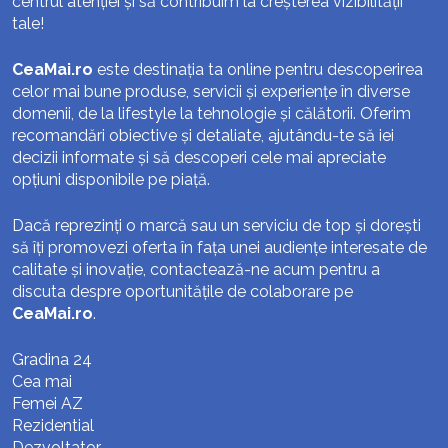
centrul atenției și să contribuim la creșterea vizibilității
tale!
CeaMai.ro
este destinația ta online pentru descoperirea
celor mai bune produse, servicii și experiențe în diverse
domenii, de la lifestyle la tehnologie și călătorii. Oferim
recomandări obiective și detaliate, ajutându-te să iei
decizii informate și să descoperi cele mai apreciate
opțiuni disponibile pe piață.
Dacă reprezinți o marcă sau un serviciu de top și dorești
să îți promovezi oferta în fața unei audiențe interesate de
calitate și inovație, contactează-ne acum pentru a
discuta despre oportunitățile de colaborare pe
CeaMai.ro
.
Gradina 24
Cea mai
Femei AZ
Rezidential
Dezvoltator