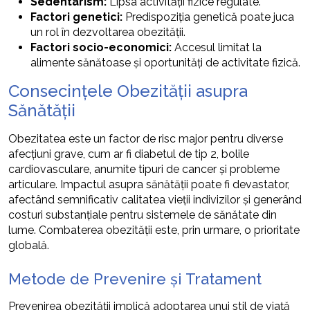
Sedentarism:
Lipsa activității fizice regulate.
Factori genetici:
Predispoziția genetică poate juca
un rol în dezvoltarea obezității.
Factori socio-economici:
Accesul limitat la
alimente sănătoase și oportunități de activitate fizică.
Consecințele Obezității asupra
Sănătății
Obezitatea este un factor de risc major pentru diverse
afecțiuni grave, cum ar fi diabetul de tip 2, bolile
cardiovasculare, anumite tipuri de cancer și probleme
articulare. Impactul asupra sănătății poate fi devastator,
afectând semnificativ calitatea vieții indivizilor și generând
costuri substanțiale pentru sistemele de sănătate din
lume. Combaterea obezității este, prin urmare, o prioritate
globală.
Metode de Prevenire și Tratament
Prevenirea obezității implică adoptarea unui stil de viață