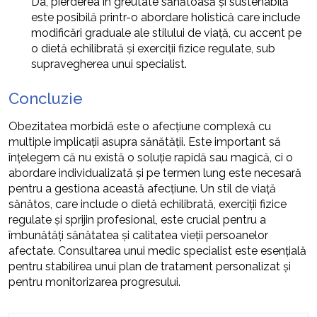
Da, pierderea în greutate sănătoasă și sustenabilă
este posibilă printr-o abordare holistică care include
modificări graduale ale stilului de viață, cu accent pe
o dietă echilibrată și exerciții fizice regulate, sub
supravegherea unui specialist.
Concluzie
Obezitatea morbidă este o afecțiune complexă cu
multiple implicații asupra sănătății. Este important să
înțelegem că nu există o soluție rapidă sau magică, ci o
abordare individualizată și pe termen lung este necesară
pentru a gestiona această afecțiune. Un stil de viață
sănătos, care include o dietă echilibrată, exerciții fizice
regulate și sprijin profesional, este crucial pentru a
îmbunătăți sănătatea și calitatea vieții persoanelor
afectate. Consultarea unui medic specialist este esențială
pentru stabilirea unui plan de tratament personalizat și
pentru monitorizarea progresului.