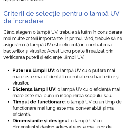
Criterii de selecție pentru o lampă UV
de încredere
Când alegem o lampă UV, trebuie să luăm în considerare
mai multe criterii importante. În primul rând, trebuie să ne
asigurăm că lampă UV este eficientă în combaterea
bacteriilor și virușilor. Acest lucru poate fi realizat prin
verificarea puterii și eficienței lămpii UV.
Puterea lămpii UV
: o lampă UV cu o putere mai
mare este mai eficientă în combaterea bacteriilor și
virușilor.
Eficiența lămpii UV
: o lampă UV cu o eficiență mai
mare este mai bună în îndeplinirea scopului său.
Timpul de funcționare
: o lampă UV cu un timp de
funcționare mai lung este mai convenabilă și mai
eficientă.
Dimensiunile și designul
: o lampă UV cu
dimensiuni și design adecvate este mai ușor de