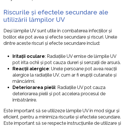
Riscurile și efectele secundare ale
utilizării lămpilor UV
Deși lămpile UV sunt utile în combaterea infecțiilor și
bolilor, ele pot avea și efecte secundare și riscuri. Unele
dintre aceste riscuri și efecte secundare includ:
Iritații oculare
: Radiațiile UV emise de lămpile UV
pot irita ochii și pot cauza dureri și senzații de arsură.
Reacții alergice
: Unele persoane pot avea reacții
alergice la radiațiile UV, cum ar fi erupții cutanate și
mâncărimi.
Deteriorarea pielii
: Radiațiile UV pot cauza
deteriorarea pielii și pot accelera procesul de
îmbătrânire.
Este important să se utilizeze lămpile UV în mod sigur și
eficient, pentru a minimiza riscurile și efectele secundare.
Este important să se respecte instrucțiunile de utilizare și