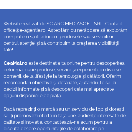
Website realizat de SC ARC MEDIASOFT SRL. Contact
office@e-agentie.ro
. Așteptăm cu nerăbdare să explorăm
cum putem să îți aducem produsele sau serviciile în
centrul atenției și să contribuim la creșterea vizibilității
tale!
CeaMai.ro
este destinația ta online pentru descoperirea
celor mai bune produse, servicii și experiențe în diverse
domenii, de la lifestyle la tehnologie și călătorii. Oferim
recomandări obiective și detaliate, ajutându-te să iei
decizii informate și să descoperi cele mai apreciate
opțiuni disponibile pe piață.
Dacă reprezinți o marcă sau un serviciu de top și dorești
să îți promovezi oferta în fața unei audiențe interesate de
calitate și inovație, contactează-ne acum pentru a
discuta despre oportunitățile de colaborare pe