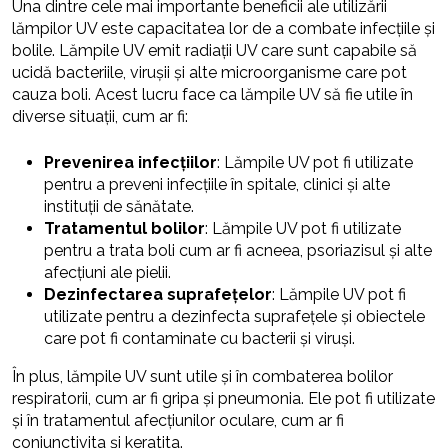
Una dintre cele mai importante beneficii ale utilizării
lămpilor UV este capacitatea lor de a combate infecțiile și
bolile. Lămpile UV emit radiații UV care sunt capabile să
ucidă bacteriile, virușii și alte microorganisme care pot
cauza boli. Acest lucru face ca lămpile UV să fie utile în
diverse situații, cum ar fi:
Prevenirea infecțiilor
: Lămpile UV pot fi utilizate
pentru a preveni infecțiile în spitale, clinici și alte
instituții de sănătate.
Tratamentul bolilor
: Lămpile UV pot fi utilizate
pentru a trata boli cum ar fi acneea, psoriazisul și alte
afecțiuni ale pielii.
Dezinfectarea suprafețelor
: Lămpile UV pot fi
utilizate pentru a dezinfecta suprafețele și obiectele
care pot fi contaminate cu bacterii și viruși.
În plus, lămpile UV sunt utile și în combaterea bolilor
respiratorii, cum ar fi gripa și pneumonia. Ele pot fi utilizate
și în tratamentul afecțiunilor oculare, cum ar fi
conjunctivita și keratita.