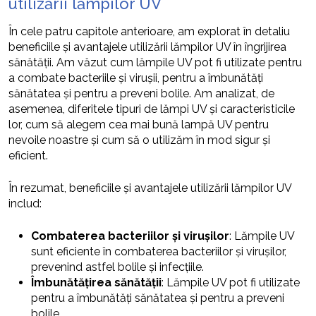
utilizării lămpilor UV
În cele patru capitole anterioare, am explorat în detaliu
beneficiile și avantajele utilizării lămpilor UV în îngrijirea
sănătății. Am văzut cum lămpile UV pot fi utilizate pentru
a combate bacteriile și virușii, pentru a îmbunătăți
sănătatea și pentru a preveni bolile. Am analizat, de
asemenea, diferitele tipuri de lămpi UV și caracteristicile
lor, cum să alegem cea mai bună lampă UV pentru
nevoile noastre și cum să o utilizăm în mod sigur și
eficient.
În rezumat, beneficiile și avantajele utilizării lămpilor UV
includ:
Combaterea bacteriilor și virușilor
: Lămpile UV
sunt eficiente în combaterea bacteriilor și virușilor,
prevenind astfel bolile și infecțiile.
Îmbunătățirea sănătății
: Lămpile UV pot fi utilizate
pentru a îmbunătăți sănătatea și pentru a preveni
bolile.