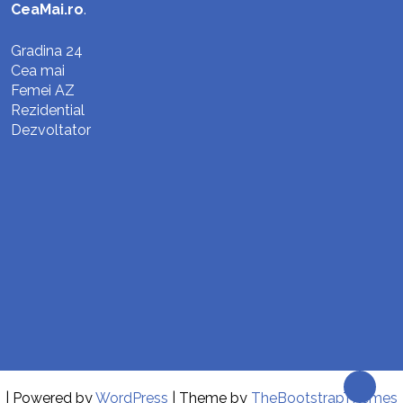
CeaMai.ro
.
Gradina 24
Cea mai
Femei AZ
Rezidential
Dezvoltator
| Powered by
WordPress
| Theme by
TheBootstrapThemes