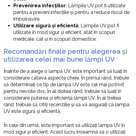
Prevenirea infecțiilor
: Lămpile UV pot fi utilizate
pentru a preveni infecțiile și pentru a reduce riscul de
îmbolnăvire.
Utilizare sigură și eficientă
: Lămpile UV pot fi
utilizate în mod sigur și eficient, atât în scopuri
medicale, cât și în scopuri domestice.
Recomandări finale pentru alegerea și
utilizarea celei mai bune lămpi UV
Înainte de a alege o lampă UV, este important să luați în
considerare câteva aspecte cheie. În primul rând, trebuie
să determinați ce tip de lampă UV este cel mai potrivit
pentru nevoile dvs. În al doilea rând, trebuie să luați în
considerare puterea și eficiența lămpii UV. În al treilea
rând, trebuie să citiți recenziile și să vă asigurați că lampa
UV este sigură și eficientă.
În cele din urmă, este important să utilizați lampa UV în
mod sigur și eficient. Acest lucru înseamnă să o utilizați