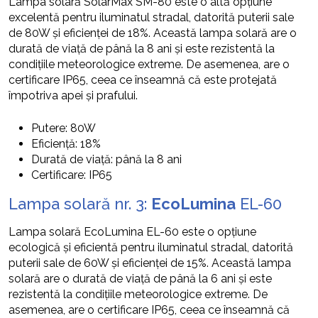
Lampa solară SolarMax SM-80 este o altă opțiune
excelentă pentru iluminatul stradal, datorită puterii sale
de 80W și eficienței de 18%. Această lampa solară are o
durată de viață de până la 8 ani și este rezistentă la
condițiile meteorologice extreme. De asemenea, are o
certificare IP65, ceea ce înseamnă că este protejată
împotriva apei și prafului.
Putere: 80W
Eficiență: 18%
Durată de viață: până la 8 ani
Certificare: IP65
Lampa solară nr. 3:
EcoLumina
EL-60
Lampa solară EcoLumina EL-60 este o opțiune
ecologică și eficientă pentru iluminatul stradal, datorită
puterii sale de 60W și eficienței de 15%. Această lampa
solară are o durată de viață de până la 6 ani și este
rezistentă la condițiile meteorologice extreme. De
asemenea, are o certificare IP65, ceea ce înseamnă că