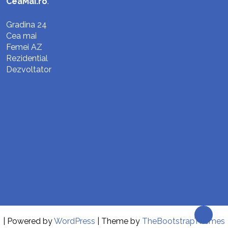
CeaMai.ro
.
Gradina 24
Cea mai
Femei AZ
Rezidential
Dezvoltator
| Powered by
WordPress
| Theme by
TheBootstrapThemes