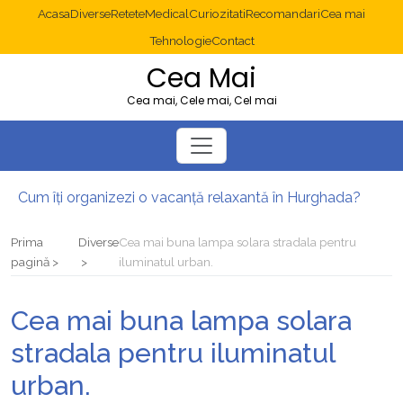
Acasa
Diverse
Retete
Medical
Curiozitati
Recomandari
Cea mai
Tehnologie
Contact
Cea Mai
Cea mai, Cele mai, Cel mai
Cum îți organizezi o vacanță relaxantă în Hurghada?
Operație cancer colon București: ce presupune tratamentul chirurgical
Multisite WordPress și Mastodon: cum gestionezi mai multe site-uri
Prima
Diverse
Cea mai buna lampa solara stradala pentru
2025: cum eviți canibalizarea cuvintelor cheie între articole SEO
pagină
iluminatul urban.
Cum îți revii după o serie lungă de bilete pierdute la pariuri sportive
Diverticulita: când este necesară operația?
Cea mai buna lampa solara
stradala pentru iluminatul
urban.