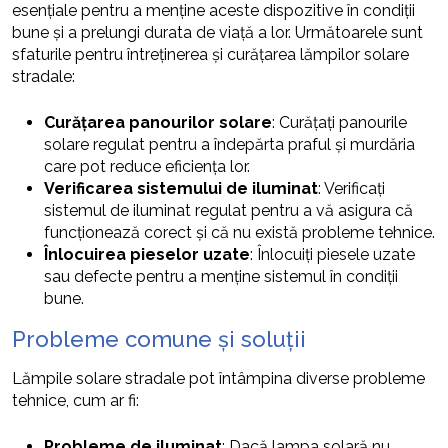
esențiale pentru a menține aceste dispozitive în condiții
bune și a prelungi durata de viață a lor. Următoarele sunt
sfaturile pentru întreținerea și curățarea lămpilor solare
stradale:
Curățarea panourilor solare
: Curățați panourile
solare regulat pentru a îndepărta praful și murdăria
care pot reduce eficiența lor.
Verificarea sistemului de iluminat
: Verificați
sistemul de iluminat regulat pentru a vă asigura că
funcționează corect și că nu există probleme tehnice.
Înlocuirea pieselor uzate
: Înlocuiți piesele uzate
sau defecte pentru a menține sistemul în condiții
bune.
Probleme comune și soluții
Lămpile solare stradale pot întâmpina diverse probleme
tehnice, cum ar fi:
Probleme de iluminat
: Dacă lampa solară nu