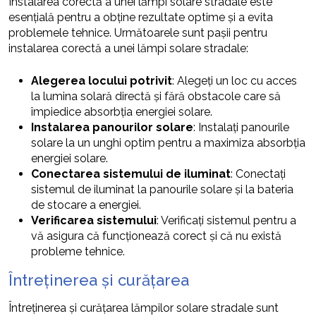
Instalarea corectă a unei lămpi solare stradale este
esențială pentru a obține rezultate optime și a evita
problemele tehnice. Următoarele sunt pașii pentru
instalarea corectă a unei lămpi solare stradale:
Alegerea locului potrivit
: Alegeți un loc cu acces
la lumina solară directă și fără obstacole care să
împiedice absorbția energiei solare.
Instalarea panourilor solare
: Instalați panourile
solare la un unghi optim pentru a maximiza absorbția
energiei solare.
Conectarea sistemului de iluminat
: Conectați
sistemul de iluminat la panourile solare și la bateria
de stocare a energiei.
Verificarea sistemului
: Verificați sistemul pentru a
vă asigura că funcționează corect și că nu există
probleme tehnice.
Întreținerea și curățarea
Întreținerea și curățarea lămpilor solare stradale sunt