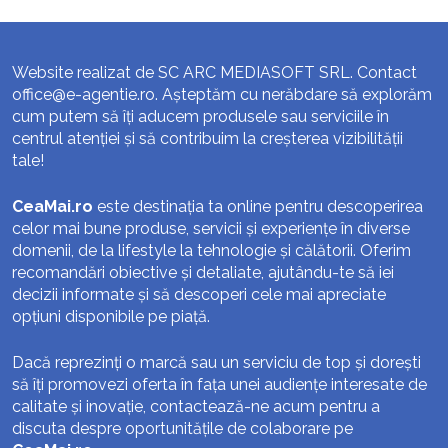
Website realizat de SC ARC MEDIASOFT SRL. Contact
office@e-agentie.ro
. Așteptăm cu nerăbdare să explorăm
cum putem să îți aducem produsele sau serviciile în
centrul atenției și să contribuim la creșterea vizibilității
tale!
CeaMai.ro
este destinația ta online pentru descoperirea
celor mai bune produse, servicii și experiențe în diverse
domenii, de la lifestyle la tehnologie și călătorii. Oferim
recomandări obiective și detaliate, ajutându-te să iei
decizii informate și să descoperi cele mai apreciate
opțiuni disponibile pe piață.
Dacă reprezinți o marcă sau un serviciu de top și dorești
să îți promovezi oferta în fața unei audiențe interesate de
calitate și inovație, contactează-ne acum pentru a
discuta despre oportunitățile de colaborare pe