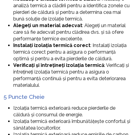
analiză termică a clădirii pentru a identifica zonele cu
pierderi de căldură și pentru a determina cea mai
bună soluție de izolație termică.
Alegeți un material adecvat
: Alegeți un material
care să fie adecvat pentru clădirea dvs. și să ofere
performanțe termice excelente.
Instalați izolația termică corect
: Instalați izolația
termică corect pentru a asigura o performanță
optimă și pentru a evita pierderile de căldură.
Verificați și întrețineți izolația termică
: Verificați și
întrețineți izolația termică pentru a asigura o
performanță continuă și pentru a evita deteriorarea
materialului.
5 Puncte Cheie
Izolația termică exterioară reduce pierderile de
căldură și consumul de energie.
Izolația termică exterioară îmbunătățește confortul și
sănătatea locuitorilor.
Izolația termică exterioară reduce emisiile de carbon