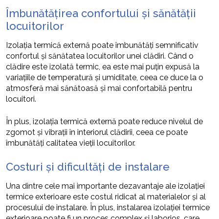
Îmbunătățirea confortului și sănătății
locuitorilor
Izolația termică externă poate îmbunătăți semnificativ
confortul și sănătatea locuitorilor unei clădiri. Când o
clădire este izolată termic, ea este mai puțin expusă la
variațiile de temperatură și umiditate, ceea ce duce la o
atmosferă mai sănătoasă și mai confortabilă pentru
locuitori.
În plus, izolația termică externă poate reduce nivelul de
zgomot și vibrații în interiorul clădirii, ceea ce poate
îmbunătăți calitatea vieții locuitorilor.
Costuri și dificultăți de instalare
Una dintre cele mai importante dezavantaje ale izolației
termice exterioare este costul ridicat al materialelor și al
procesului de instalare. În plus, instalarea izolației termice
exterioare poate fi un proces complex și laborios, care