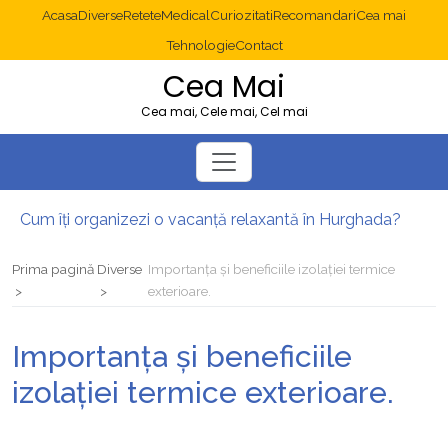
Acasa
Diverse
Retete
Medical
Curiozitati
Recomandari
Cea mai
Tehnologie
Contact
Cea Mai
Cea mai, Cele mai, Cel mai
Cum îți organizezi o vacanță relaxantă în Hurghada?
Operație cancer colon București: ce presupune tratamentul chirurgical
Multisite WordPress și Mastodon: cum gestionezi mai multe site-uri
Prima pagină
Diverse
Importanța și beneficiile izolației termice
2025: cum eviți canibalizarea cuvintelor cheie între articole SEO
exterioare.
Cum îți revii după o serie lungă de bilete pierdute la pariuri sportive
Diverticulita: când este necesară operația?
Importanța și beneficiile
izolației termice exterioare.