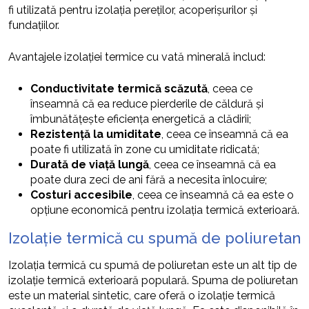
fi utilizată pentru izolația pereților, acoperișurilor și
fundațiilor.
Avantajele izolației termice cu vată minerală includ:
Conductivitate termică scăzută
, ceea ce
înseamnă că ea reduce pierderile de căldură și
îmbunătățește eficiența energetică a clădirii;
Rezistență la umiditate
, ceea ce înseamnă că ea
poate fi utilizată în zone cu umiditate ridicată;
Durată de viață lungă
, ceea ce înseamnă că ea
poate dura zeci de ani fără a necesita înlocuire;
Costuri accesibile
, ceea ce înseamnă că ea este o
opțiune economică pentru izolația termică exterioară.
Izolație termică cu spumă de poliuretan
Izolația termică cu spumă de poliuretan este un alt tip de
izolație termică exterioară populară. Spuma de poliuretan
este un material sintetic, care oferă o izolație termică