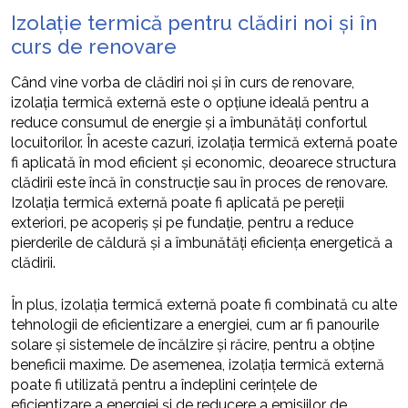
Izolație termică pentru clădiri noi și în
curs de renovare
Când vine vorba de clădiri noi și în curs de renovare,
izolația termică externă este o opțiune ideală pentru a
reduce consumul de energie și a îmbunătăți confortul
locuitorilor. În aceste cazuri, izolația termică externă poate
fi aplicată în mod eficient și economic, deoarece structura
clădirii este încă în construcție sau în proces de renovare.
Izolația termică externă poate fi aplicată pe pereții
exteriori, pe acoperiș și pe fundație, pentru a reduce
pierderile de căldură și a îmbunătăți eficiența energetică a
clădirii.
În plus, izolația termică externă poate fi combinată cu alte
tehnologii de eficientizare a energiei, cum ar fi panourile
solare și sistemele de încălzire și răcire, pentru a obține
beneficii maxime. De asemenea, izolația termică externă
poate fi utilizată pentru a îndeplini cerințele de
eficientizare a energiei și de reducere a emisiilor de