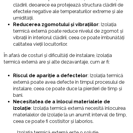
clădirii, deoarece ea protejează structura clădirii de
efectele negative ale temperaturilor extreme și ale
umidității.
Reducerea zgomotului și vibrațiilor
: Izolația
termică externă poate reduce nivelul de zgomot și
vibrații în interiorul clădirii, ceea ce poate îmbunătăți
calitatea vieții locuitorilor.
În afară de costuri și dificultăți de instalare, izolația
termică externă are și alte dezavantaje, cum ar fi:
Riscul de apariție a defectelor
: Izolația termică
externă poate avea defecte în timpul procesului de
instalare, ceea ce poate duce la pierderi de timp și
bani.
Necesitatea de a înlocui materialele de
izolație
: Izolația termică externă necesită înlocuirea
materialelor de izolație la un anumit interval de timp,
ceea ce poate fi costisitor și laborios.
„Izolația termică externă este o soluție