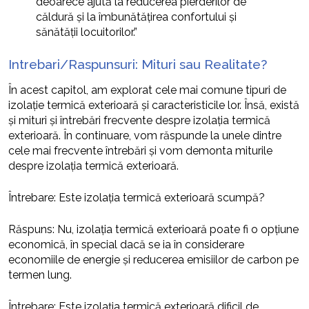
deoarece ajută la reducerea pierderilor de
căldură și la îmbunătățirea confortului și
sănătății locuitorilor.”
Intrebari/Raspunsuri: Mituri sau Realitate?
În acest capitol, am explorat cele mai comune tipuri de
izolație termică exterioară și caracteristicile lor. Însă, există
și mituri și întrebări frecvente despre izolația termică
exterioară. În continuare, vom răspunde la unele dintre
cele mai frecvente întrebări și vom demonta miturile
despre izolația termică exterioară.
Întrebare: Este izolația termică exterioară scumpă?
Răspuns: Nu, izolația termică exterioară poate fi o opțiune
economică, în special dacă se ia în considerare
economiile de energie și reducerea emisiilor de carbon pe
termen lung.
Întrebare: Este izolația termică exterioară dificil de