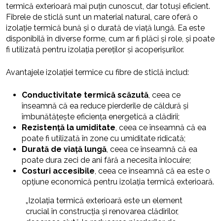
termică exterioară mai puțin cunoscut, dar totuși eficient.
Fibrele de sticlă sunt un material natural, care oferă o
izolație termică bună și o durată de viață lungă. Ea este
disponibilă în diverse forme, cum ar fi plăci și role, și poate
fi utilizată pentru izolația pereților și acoperișurilor.
Avantajele izolației termice cu fibre de sticlă includ:
Conductivitate termică scăzută
, ceea ce
înseamnă că ea reduce pierderile de căldură și
îmbunătățește eficiența energetică a clădirii;
Rezistență la umiditate
, ceea ce înseamnă că ea
poate fi utilizată în zone cu umiditate ridicată;
Durată de viață lungă
, ceea ce înseamnă că ea
poate dura zeci de ani fără a necesita înlocuire;
Costuri accesibile
, ceea ce înseamnă că ea este o
opțiune economică pentru izolația termică exterioară.
„Izolația termică exterioară este un element
crucial în construcția și renovarea clădirilor,