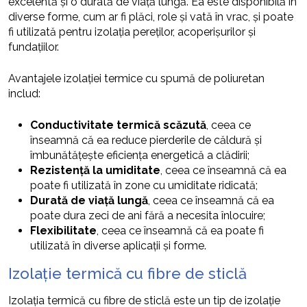
excelentă și o durată de viață lungă. Ea este disponibilă în
diverse forme, cum ar fi plăci, role și vată în vrac, și poate
fi utilizată pentru izolația pereților, acoperișurilor și
fundațiilor.
Avantajele izolației termice cu spumă de poliuretan
includ:
Conductivitate termică scăzută
, ceea ce
înseamnă că ea reduce pierderile de căldură și
îmbunătățește eficiența energetică a clădirii;
Rezistență la umiditate
, ceea ce înseamnă că ea
poate fi utilizată în zone cu umiditate ridicată;
Durată de viață lungă
, ceea ce înseamnă că ea
poate dura zeci de ani fără a necesita înlocuire;
Flexibilitate
, ceea ce înseamnă că ea poate fi
utilizată în diverse aplicații și forme.
Izolație termică cu fibre de sticlă
Izolația termică cu fibre de sticlă este un tip de izolație