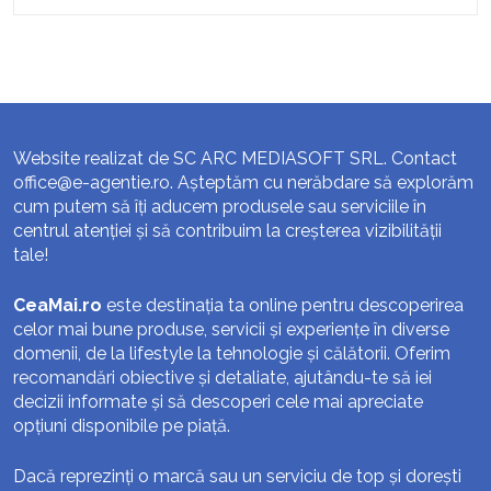
Website realizat de SC ARC MEDIASOFT SRL. Contact
office@e-agentie.ro
. Așteptăm cu nerăbdare să explorăm
cum putem să îți aducem produsele sau serviciile în
centrul atenției și să contribuim la creșterea vizibilității
tale!
CeaMai.ro
este destinația ta online pentru descoperirea
celor mai bune produse, servicii și experiențe în diverse
domenii, de la lifestyle la tehnologie și călătorii. Oferim
recomandări obiective și detaliate, ajutându-te să iei
decizii informate și să descoperi cele mai apreciate
opțiuni disponibile pe piață.
Dacă reprezinți o marcă sau un serviciu de top și dorești