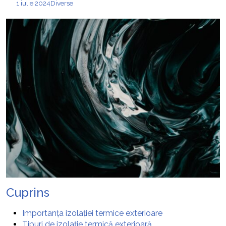
1 iulie 2024
Diverse
Cuprins
Importanța izolației termice exterioare
Tipuri de izolație termică exterioară