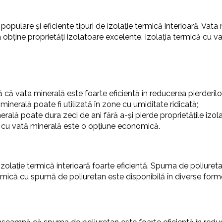
opulare și eficiente tipuri de izolație termică interioară. Vata 
 a obține proprietăți izolatoare excelente. Izolația termică cu v
 că vata minerală este foarte eficientă în reducerea pierderilo
inerală poate fi utilizată în zone cu umiditate ridicată;
rală poate dura zeci de ani fără a-și pierde proprietățile izol
ă cu vată minerală este o opțiune economică.
zolație termică interioară foarte eficientă. Spuma de poliuretan
mică cu spumă de poliuretan este disponibilă în diverse forme, 
: