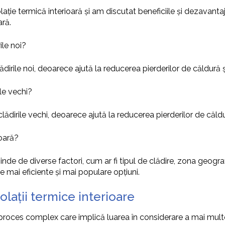
ație termică interioară și am discutat beneficiile și dezavanta
ară.
ile noi?
dirile noi, deoarece ajută la reducerea pierderilor de căldură și
ile vechi?
clădirile vechi, deoarece ajută la reducerea pierderilor de căldu
ioară?
nde de diverse factori, cum ar fi tipul de clădire, zona geografi
 mai eficiente și mai populare opțiuni.
olații termice interioare
 proces complex care implică luarea în considerare a mai multor 