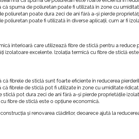
înseamnă că spuma de poliuretan este foarte eficientă în reduc
 că spuma de poliuretan poate fi utilizată în zone cu umiditate
poliuretan poate dura zeci de ani fără a-și pierde proprietăți
liuretan poate fi utilizată în diverse aplicații, cum ar fi izola
rmică interioară care utilizează fibre de sticlă pentru a reduce 
ți izolatoare excelente. Izolația termică cu fibre de sticlă este 
că fibrele de sticlă sunt foarte eficiente în reducerea pierderi
că fibrele de sticlă pot fi utilizate în zone cu umiditate ridicat
 sticlă pot dura zeci de ani fără a-și pierde proprietățile izola
 cu fibre de sticlă este o opțiune economică.
 construcția și renovarea clădirilor, deoarece ajută la reducerea 