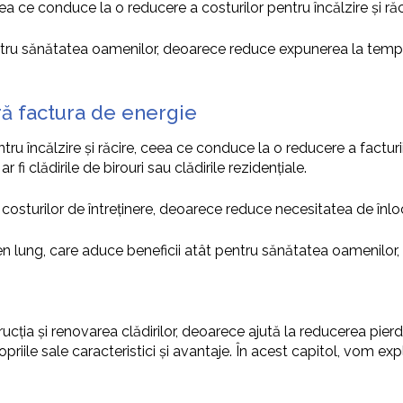
a ce conduce la o reducere a costurilor pentru încălzire și răc
tru sănătatea oamenilor, deoarece reduce expunerea la temper
ră factura de energie
ru încălzire și răcire, ceea ce conduce la o reducere a factur
fi clădirile de birouri sau clădirile rezidențiale.
 costurilor de întreținere, deoarece reduce necesitatea de înlocu
men lung, care aduce beneficii atât pentru sănătatea oamenilor, 
ucția și renovarea clădirilor, deoarece ajută la reducerea pierde
ropriile sale caracteristici și avantaje. În acest capitol, vom ex