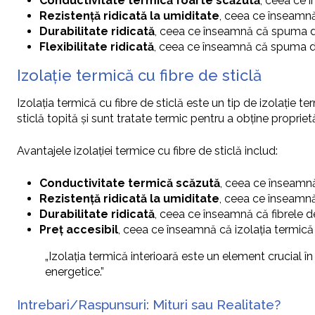
Conductivitate termică foarte scăzută
, ceea ce 
Rezistență ridicată la umiditate
, ceea ce înseamnă
Durabilitate ridicată
, ceea ce înseamnă că spuma de 
Flexibilitate ridicată
, ceea ce înseamnă că spuma de po
Izolație termică cu fibre de sticlă
Izolația termică cu fibre de sticlă este un tip de izolație te
sticlă topită și sunt tratate termic pentru a obține proprietă
Avantajele izolației termice cu fibre de sticlă includ:
Conductivitate termică scăzută
, ceea ce înseamnă 
Rezistență ridicată la umiditate
, ceea ce înseamnă 
Durabilitate ridicată
, ceea ce înseamnă că fibrele de
Preț accesibil
, ceea ce înseamnă că izolația termică
„Izolația termică interioară este un element crucial în
energetice.”
Intrebari/Raspunsuri: Mituri sau Realitate?