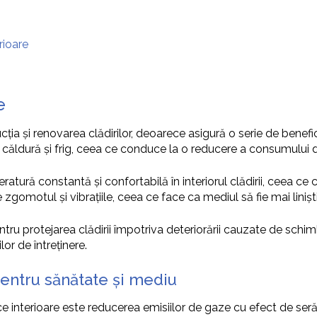
rioare
e
ucția și renovarea clădirilor, deoarece asigură o serie de benefi
de căldură și frig, ceea ce conduce la o reducere a consumului d
ratură constantă și confortabilă în interiorul clădirii, ceea ce c
gomotul și vibrațiile, ceea ce face ca mediul să fie mai liniști
pentru protejarea clădirii împotriva deteriorării cauzate de schi
lor de întreținere.
 pentru sănătate și mediu
ice interioare este reducerea emisiilor de gaze cu efect de ser