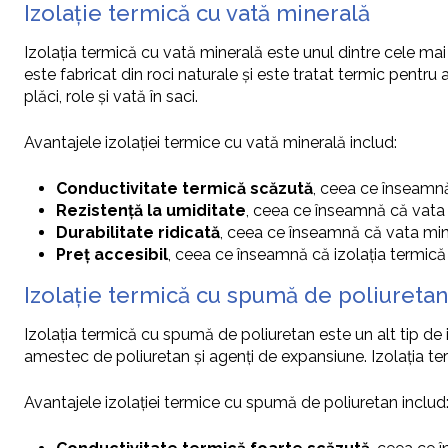
Izolație termică cu vată minerală
Izolația termică cu vată minerală este unul dintre cele mai p
este fabricat din roci naturale și este tratat termic pentru
plăci, role și vată în saci.
Avantajele izolației termice cu vată minerală includ:
Conductivitate termică scăzută
, ceea ce înseamnă
Rezistență la umiditate
, ceea ce înseamnă că vata m
Durabilitate ridicată
, ceea ce înseamnă că vata mine
Preț accesibil
, ceea ce înseamnă că izolația termic
Izolație termică cu spumă de poliuretan
Izolația termică cu spumă de poliuretan este un alt tip de i
amestec de poliuretan și agenți de expansiune. Izolația ter
Avantajele izolației termice cu spumă de poliuretan includ