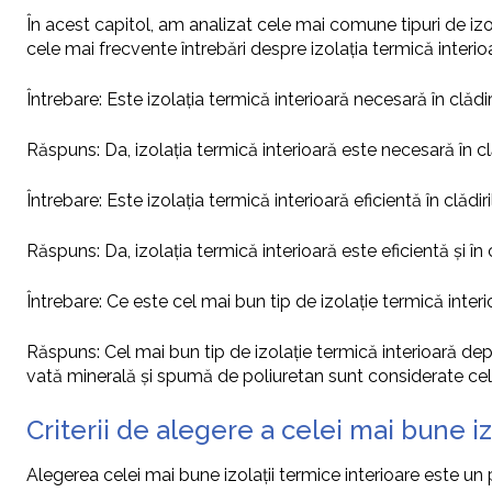
În acest capitol, am analizat cele mai comune tipuri de izol
cele mai frecvente întrebări despre izolația termică interio
Întrebare: Este izolația termică interioară necesară în clădir
Răspuns: Da, izolația termică interioară este necesară în clă
Întrebare: Este izolația termică interioară eficientă în clădir
Răspuns: Da, izolația termică interioară este eficientă și în 
Întrebare: Ce este cel mai bun tip de izolație termică inter
Răspuns: Cel mai bun tip de izolație termică interioară depi
vată minerală și spumă de poliuretan sunt considerate cele
Criterii de alegere a celei mai bune iz
Alegerea celei mai bune izolații termice interioare este un