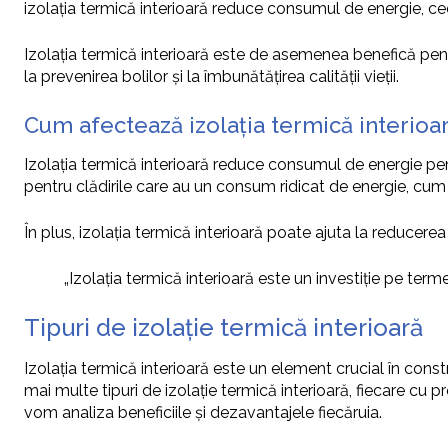
izolația termică interioară reduce consumul de energie, cee
Izolația termică interioară este de asemenea benefică pen
la prevenirea bolilor și la îmbunătățirea calității vieții.
Cum afectează izolația termică interioa
Izolația termică interioară reduce consumul de energie pent
pentru clădirile care au un consum ridicat de energie, cum ar 
În plus, izolația termică interioară poate ajuta la reducerea
„Izolația termică interioară este un investiție pe ter
Tipuri de izolație termică interioară
Izolația termică interioară este un element crucial în constr
mai multe tipuri de izolație termică interioară, fiecare cu p
vom analiza beneficiile și dezavantajele fiecăruia.