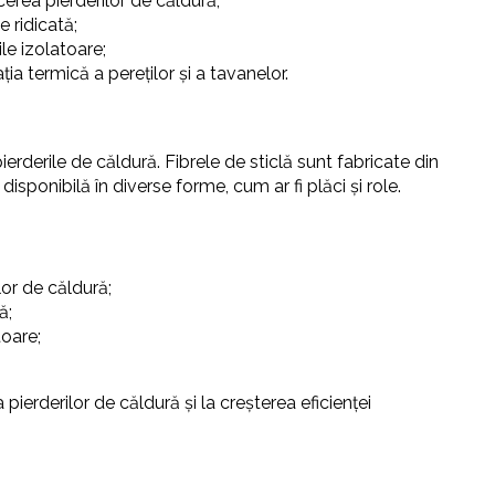
erea pierderilor de căldură;
 ridicată;
le izolatoare;
ția termică a pereților și a tavanelor.
pierderile de căldură. Fibrele de sticlă sunt fabricate din
disponibilă în diverse forme, cum ar fi plăci și role.
lor de căldură;
ă;
toare;
pierderilor de căldură și la creșterea eficienței