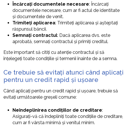
Încărcați documentele necesare
: Încărcați
documentele necesare, cum ar fi actul de identitate
și documentele de venit.
Trimiteți aplicarea
: Trimiteți aplicarea și așteptați
răspunsul băncii.
Semnați contractul
: Dacă aplicarea dvs. este
aprobată, semnați contractul și primiți creditul.
Este important să citiți cu atenție contractul și să
înțelegeți toate condițiile și termenii înainte de a semna.
Ce trebuie să evitați atunci când aplicați
pentru un credit rapid și ușoare
Când aplicați pentru un credit rapid și ușoare, trebuie să
evitați următoarele greșeli comune:
Neîndeplinirea condițiilor de creditare
:
Asigurați-vă că îndepliniți toate condițiile de creditare,
cum ar fi vârsta minimă și venitul minim.