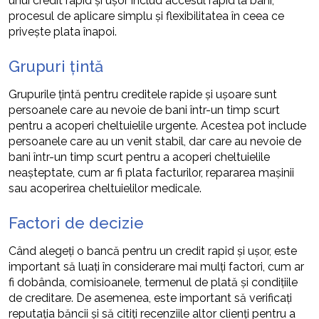
unui credit rapid și ușor includ accesul rapid la bani,
procesul de aplicare simplu și flexibilitatea în ceea ce
privește plata înapoi.
Grupuri țintă
Grupurile țintă pentru creditele rapide și ușoare sunt
persoanele care au nevoie de bani într-un timp scurt
pentru a acoperi cheltuielile urgente. Acestea pot include
persoanele care au un venit stabil, dar care au nevoie de
bani într-un timp scurt pentru a acoperi cheltuielile
neașteptate, cum ar fi plata facturilor, repararea mașinii
sau acoperirea cheltuielilor medicale.
Factori de decizie
Când alegeți o bancă pentru un credit rapid și ușor, este
important să luați în considerare mai mulți factori, cum ar
fi dobânda, comisioanele, termenul de plată și condițiile
de creditare. De asemenea, este important să verificați
reputația băncii și să citiți recenziile altor clienți pentru a