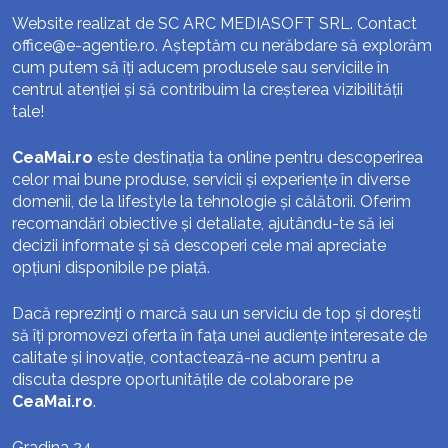
Website realizat de SC ARC MEDIASOFT SRL. Contact
office@e-agentie.ro
. Așteptăm cu nerăbdare să explorăm
cum putem să îți aducem produsele sau serviciile în
centrul atenției și să contribuim la creșterea vizibilității
tale!
CeaMai.ro
este destinația ta online pentru descoperirea
celor mai bune produse, servicii și experiențe în diverse
domenii, de la lifestyle la tehnologie și călătorii. Oferim
recomandări obiective și detaliate, ajutându-te să iei
decizii informate și să descoperi cele mai apreciate
opțiuni disponibile pe piață.
Dacă reprezinți o marcă sau un serviciu de top și dorești
să îți promovezi oferta în fața unei audiențe interesate de
calitate și inovație, contactează-ne acum pentru a
discuta despre oportunitățile de colaborare pe
CeaMai.ro
.
Gradina 24