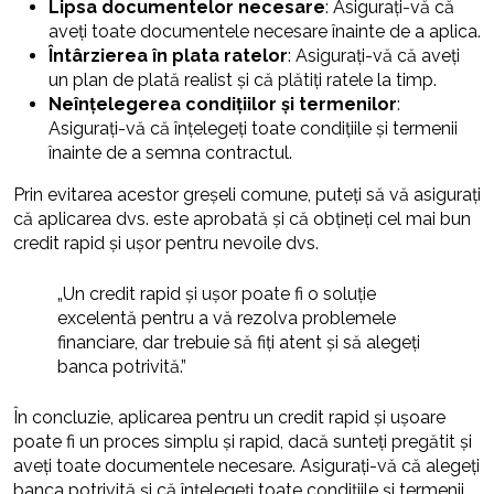
Lipsa documentelor necesare
: Asigurați-vă că
aveți toate documentele necesare înainte de a aplica.
Întârzierea în plata ratelor
: Asigurați-vă că aveți
un plan de plată realist și că plătiți ratele la timp.
Neînțelegerea condițiilor și termenilor
:
Asigurați-vă că înțelegeți toate condițiile și termenii
înainte de a semna contractul.
Prin evitarea acestor greșeli comune, puteți să vă asigurați
că aplicarea dvs. este aprobată și că obțineți cel mai bun
credit rapid și ușor pentru nevoile dvs.
„Un credit rapid și ușor poate fi o soluție
excelentă pentru a vă rezolva problemele
financiare, dar trebuie să fiți atent și să alegeți
banca potrivită.”
În concluzie, aplicarea pentru un credit rapid și ușoare
poate fi un proces simplu și rapid, dacă sunteți pregătit și
aveți toate documentele necesare. Asigurați-vă că alegeți
banca potrivită și că înțelegeți toate condițiile și termenii