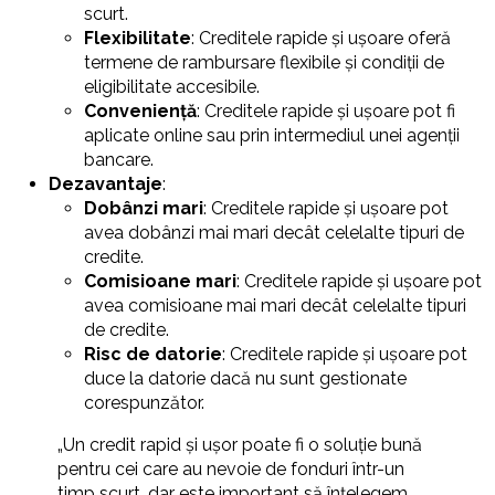
scurt.
Flexibilitate
: Creditele rapide și ușoare oferă
termene de rambursare flexibile și condiții de
eligibilitate accesibile.
Conveniență
: Creditele rapide și ușoare pot fi
aplicate online sau prin intermediul unei agenții
bancare.
Dezavantaje
:
Dobânzi mari
: Creditele rapide și ușoare pot
avea dobânzi mai mari decât celelalte tipuri de
credite.
Comisioane mari
: Creditele rapide și ușoare pot
avea comisioane mai mari decât celelalte tipuri
de credite.
Risc de datorie
: Creditele rapide și ușoare pot
duce la datorie dacă nu sunt gestionate
corespunzător.
„Un credit rapid și ușor poate fi o soluție bună
pentru cei care au nevoie de fonduri într-un
timp scurt, dar este important să înțelegem