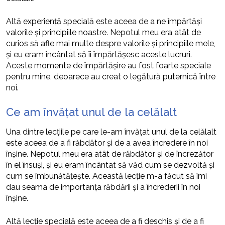
Altă experiență specială este aceea de a ne împărtăși
valorile și principiile noastre. Nepotul meu era atât de
curios să afle mai multe despre valorile și principiile mele,
și eu eram încântat să îi împărtășesc aceste lucruri.
Aceste momente de împărtășire au fost foarte speciale
pentru mine, deoarece au creat o legătură puternică între
noi.
Ce am învățat unul de la celălalt
Una dintre lecțiile pe care le-am învățat unul de la celălalt
este aceea de a fi răbdător și de a avea încredere în noi
înșine. Nepotul meu era atât de răbdător și de încrezător
în el însuși, și eu eram încântat să văd cum se dezvoltă și
cum se îmbunătățește. Această lecție m-a făcut să îmi
dau seama de importanța răbdării și a încrederii în noi
înșine.
Altă lecție specială este aceea de a fi deschis și de a fi