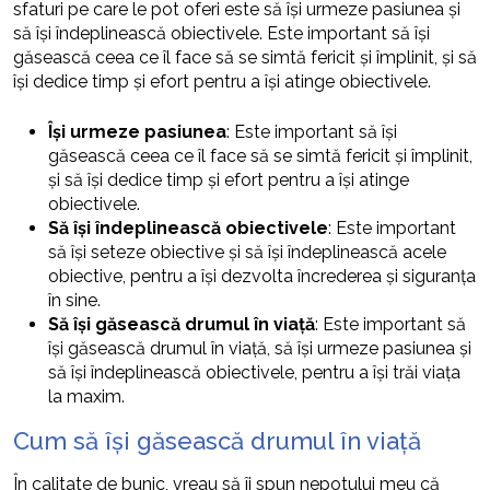
sfaturi pe care le pot oferi este să își urmeze pasiunea și
să își îndeplinească obiectivele. Este important să își
găsească ceea ce îl face să se simtă fericit și împlinit, și să
își dedice timp și efort pentru a își atinge obiectivele.
Își urmeze pasiunea
: Este important să își
găsească ceea ce îl face să se simtă fericit și împlinit,
și să își dedice timp și efort pentru a își atinge
obiectivele.
Să își îndeplinească obiectivele
: Este important
să își seteze obiective și să își îndeplinească acele
obiective, pentru a își dezvolta încrederea și siguranța
în sine.
Să își găsească drumul în viață
: Este important să
își găsească drumul în viață, să își urmeze pasiunea și
să își îndeplinească obiectivele, pentru a își trăi viața
la maxim.
Cum să își găsească drumul în viață
În calitate de bunic, vreau să îi spun nepotului meu că