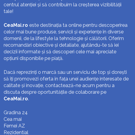
centrul atenției și să contribuim la creșterea vizibilității
tale!
CeaMai.ro
este destinația ta online pentru descoperirea
celor mai bune produse, servicii și experiențe în diverse
domenii, de la lifestyle la tehnologie și călătorii. Oferim
recomandări obiective și detaliate, ajutându-te să iei
decizii informate și să descoperi cele mai apreciate
opțiuni disponibile pe piață.
Dacă reprezinți o marcă sau un serviciu de top și dorești
să îți promovezi oferta în fața unei audiențe interesate de
calitate și inovație, contactează-ne acum pentru a
discuta despre oportunitățile de colaborare pe
CeaMai.ro
.
Gradina 24
Cea mai
Femei AZ
Rezidential