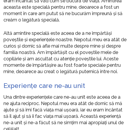
eram încântat să văd cum se bucură de viață. Amintirea
aceasta este specială pentru mine, deoarece a fost un
moment în care am putut să ne bucurăm împreună și să
creăm o legătură specială.
Altă amintire specială este aceea de a ne împărtăși
poveștile și experiențele noastre. Nepotul meu era atât de
curios și dornic să afle mai multe despre mine și despre
familia noastră. Am împărtășit cu el poveștile mele de
copilărie și am ascultat cu atenție poveștile lui. Aceste
momente de împărtășire au fost foarte speciale pentru
mine, deoarece au creat o legătură puternică între noi.
Experiențe care ne-au unit
Una dintre experiențele care ne-au unit este aceea de a
ne ajuta reciproc. Nepotul meu era atât de dornic să mă
ajute și să îmi facă viața mai ușoară, iar eu eram încântat
să îl ajut și să îi fac viața mai ușoară. Această experiență
ne-a unit și ne-a făcut să ne simțim mai apropiați unul de
celălalt.