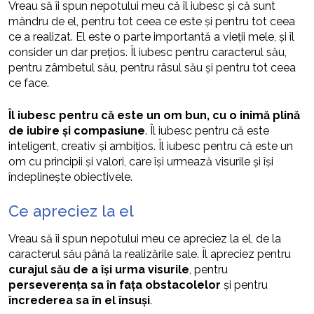
Vreau să îi spun nepotului meu că îl iubesc și că sunt
mândru de el, pentru tot ceea ce este și pentru tot ceea
ce a realizat. El este o parte importantă a vieții mele, și îl
consider un dar prețios. Îl iubesc pentru caracterul său,
pentru zâmbetul său, pentru râsul său și pentru tot ceea
ce face.
Îl iubesc pentru că este un om bun, cu o inimă plină
de iubire și compasiune
. Îl iubesc pentru că este
inteligent, creativ și ambițios. Îl iubesc pentru că este un
om cu principii și valori, care își urmează visurile și își
îndeplinește obiectivele.
Ce apreciez la el
Vreau să îi spun nepotului meu ce apreciez la el, de la
caracterul său până la realizările sale. Îl apreciez pentru
curajul său de a își urma visurile
, pentru
perseverența sa în fața obstacolelor
și pentru
încrederea sa în el însuși
.