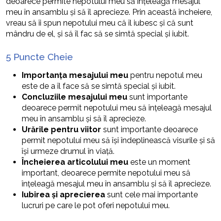
deoarece permite nepotului meu să înțeleagă mesajul
meu în ansamblu și să îl aprecieze. Prin această încheiere,
vreau să îi spun nepotului meu că îl iubesc și că sunt
mândru de el, și să îl fac să se simtă special și iubit.
5 Puncte Cheie
Importanța mesajului meu
pentru nepotul meu
este de a îl face să se simtă special și iubit.
Concluziile mesajului meu
sunt importante
deoarece permit nepotului meu să înțeleagă mesajul
meu în ansamblu și să îl aprecieze.
Urările pentru viitor
sunt importante deoarece
permit nepotului meu să își îndeplinească visurile și să
își urmeze drumul în viață.
Încheierea articolului meu
este un moment
important, deoarece permite nepotului meu să
înțeleagă mesajul meu în ansamblu și să îl aprecieze.
Iubirea și aprecierea
sunt cele mai importante
lucruri pe care le pot oferi nepotului meu.