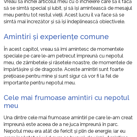
Vreau să închei articolul meu cu o încheiere care să îl facă
să se simtă special și iubit, și să își amintească de mesajul
meu pentru tot restul vieții. Acest lucru îl va face să se
simtă mai încrezător și să își îndeplinească obiectivele.
Amintiri și experiențe comune
În acest capitol, vreau să îmi amintesc de momentele
speciale pe care le-am petrecut împreună cu nepotul
meu, de zâmbetele și râsetele noastre, de momentele de
împărtășire și de dragoste. Aceste amintiri sunt foarte
prețioase pentru mine și sunt sigur că vor fi la fel de
importante pentru nepotul meu.
Cele mai frumoase amintiri cu nepotul
meu
Una dintre cele mai frumoase amintiri pe care le-am creat
împreună este aceea de a ne juca împreună în parc.
Nepotul meu era atât de fericit și plin de energie, iar eu