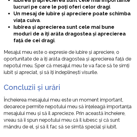
Iubirea și aprecierea sunt cele mai importante
lucruri pe care le poți oferi celor dragi
.
Un mesaj de iubire și apreciere poate schimba
viața cuiva
.
Iubirea și aprecierea sunt cele mai bune
moduri de a îți arăta dragostea și aprecierea
față de cei dragi
.
Mesajul meu este o expresie de iubire și apreciere, o
oportunitate de a îți arăta dragostea și aprecierea față de
nepotul meu. Sper că mesajul meu te va face să te simți
iubit și apreciat, și să îți îndeplinești visurile.
Concluzii și urări
Încheierea mesajului meu este un moment important,
deoarece permite nepotului meu să înțeleagă importanța
mesajului meu și să îl aprecieze. Prin această încheiere,
vreau să îi spun nepotului meu că îl iubesc și că sunt
mândru de el, și să îl fac să se simtă special și iubit.