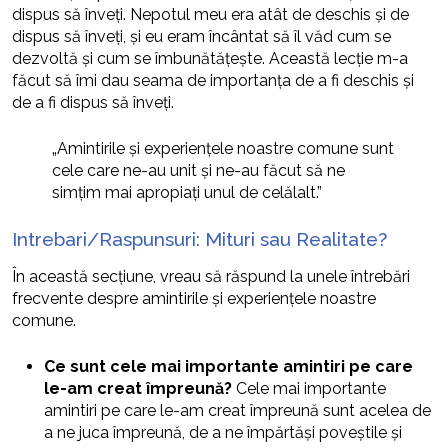
dispus să înveți. Nepotul meu era atât de deschis și de
dispus să înveți, și eu eram încântat să îl văd cum se
dezvoltă și cum se îmbunătățește. Această lecție m-a
făcut să îmi dau seama de importanța de a fi deschis și
de a fi dispus să înveți.
„Amintirile și experiențele noastre comune sunt
cele care ne-au unit și ne-au făcut să ne
simțim mai apropiați unul de celălalt.”
Intrebari/Raspunsuri: Mituri sau Realitate?
În această secțiune, vreau să răspund la unele întrebări
frecvente despre amintirile și experiențele noastre
comune.
Ce sunt cele mai importante amintiri pe care
le-am creat împreună?
Cele mai importante
amintiri pe care le-am creat împreună sunt acelea de
a ne juca împreună, de a ne împărtăși poveștile și