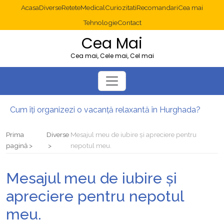
Acasa
Diverse
Retete
Medical
Curiozitati
Recomandari
Cea mai
Tehnologie
Contact
Cea Mai
Cea mai, Cele mai, Cel mai
Cum îți organizezi o vacanță relaxantă în Hurghada?
Operație cancer colon București: ce presupune tratamentul chirurgical
Multisite WordPress și Mastodon: cum gestionezi mai multe site-uri
Prima
Diverse
Mesajul meu de iubire și apreciere pentru
2025: cum eviți canibalizarea cuvintelor cheie între articole SEO
pagină
nepotul meu.
Cum îți revii după o serie lungă de bilete pierdute la pariuri sportive
Diverticulita: când este necesară operația?
Mesajul meu de iubire și
apreciere pentru nepotul
meu.