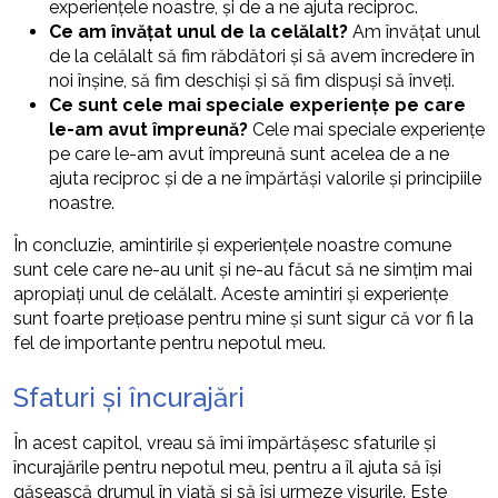
experiențele noastre, și de a ne ajuta reciproc.
Ce am învățat unul de la celălalt?
Am învățat unul
de la celălalt să fim răbdători și să avem încredere în
noi înșine, să fim deschiși și să fim dispuși să înveți.
Ce sunt cele mai speciale experiențe pe care
le-am avut împreună?
Cele mai speciale experiențe
pe care le-am avut împreună sunt acelea de a ne
ajuta reciproc și de a ne împărtăși valorile și principiile
noastre.
În concluzie, amintirile și experiențele noastre comune
sunt cele care ne-au unit și ne-au făcut să ne simțim mai
apropiați unul de celălalt. Aceste amintiri și experiențe
sunt foarte prețioase pentru mine și sunt sigur că vor fi la
fel de importante pentru nepotul meu.
Sfaturi și încurajări
În acest capitol, vreau să îmi împărtășesc sfaturile și
încurajările pentru nepotul meu, pentru a îl ajuta să își
găsească drumul în viață și să își urmeze visurile. Este