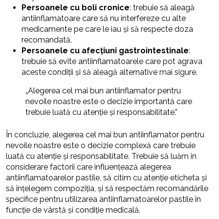
Persoanele cu boli cronice
: trebuie să aleagă
antiinflamatoare care să nu interfereze cu alte
medicamente pe care le iau și să respecte doza
recomandată.
Persoanele cu afecțiuni gastrointestinale
:
trebuie să evite antiinflamatoarele care pot agrava
aceste condiții și să aleagă alternative mai sigure.
„Alegerea cel mai bun antiinflamator pentru
nevoile noastre este o decizie importantă care
trebuie luată cu atenție și responsabilitate.”
În concluzie, alegerea cel mai bun antiinflamator pentru
nevoile noastre este o decizie complexă care trebuie
luată cu atenție și responsabilitate. Trebuie să luăm în
considerare factorii care influențează alegerea
antiinflamatoarelor pastile, să citim cu atenție eticheta și
să înțelegem compoziția, și să respectăm recomandările
specifice pentru utilizarea antiinflamatoarelor pastile în
funcție de vârstă și condiție medicală.