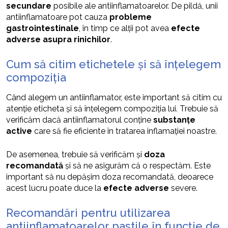
secundare
posibile ale antiinflamatoarelor. De pildă, unii
antiinflamatoare pot cauza
probleme
gastrointestinale
, în timp ce alții pot avea
efecte
adverse asupra rinichilor
.
Cum să citim etichetele și să înțelegem
compoziția
Când alegem un antiinflamator, este important să citim cu
atenție eticheta și să înțelegem compoziția lui. Trebuie să
verificăm dacă antiinflamatorul conține
substanțe
active
care să fie eficiente în tratarea inflamației noastre.
De asemenea, trebuie să verificăm și
doza
recomandată
și să ne asigurăm că o respectăm. Este
important să nu depășim doza recomandată, deoarece
acest lucru poate duce la
efecte adverse
severe.
Recomandări pentru utilizarea
antiinflamatoarelor pastile în funcție de