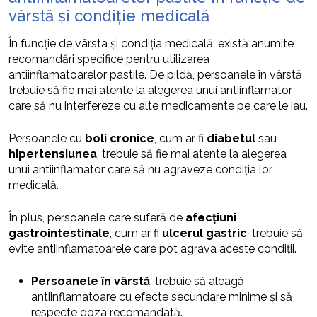
vârstă și condiție medicală
În funcție de vârsta și condiția medicală, există anumite
recomandări specifice pentru utilizarea
antiinflamatoarelor pastile. De pildă, persoanele în vârstă
trebuie să fie mai atente la alegerea unui antiinflamator
care să nu interfereze cu alte medicamente pe care le iau.
Persoanele cu
boli cronice
, cum ar fi
diabetul
sau
hipertensiunea
, trebuie să fie mai atente la alegerea
unui antiinflamator care să nu agraveze condiția lor
medicală.
În plus, persoanele care suferă de
afecțiuni
gastrointestinale
, cum ar fi
ulcerul gastric
, trebuie să
evite antiinflamatoarele care pot agrava aceste condiții.
Persoanele în vârstă
: trebuie să aleagă
antiinflamatoare cu efecte secundare minime și să
respecte doza recomandată.