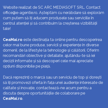
Website realizat de SC ARC MEDIASOFT SRL. Contact
office@e-agentie.ro
. Așteptăm cu nerăbdare să explorăm
cum putem să îți aducem produsele sau serviciile în
centrul atenției și să contribuim la creșterea vizibilității
tale!
CeaMai.ro
este destinația ta online pentru descoperirea
celor mai bune produse, servicii și experiențe în diverse
domenii, de la lifestyle la tehnologie și călătorii. Oferim
recomandări obiective și detaliate, ajutându-te să iei
decizii informate și să descoperi cele mai apreciate
opțiuni disponibile pe piață.
Dacă reprezinți o marcă sau un serviciu de top și dorești
să îți promovezi oferta în fața unei audiențe interesate de
calitate și inovație, contactează-ne acum pentru a
discuta despre oportunitățile de colaborare pe
CeaMai.ro
.