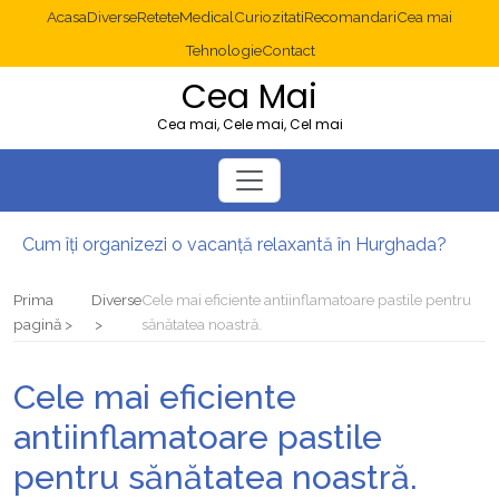
Acasa
Diverse
Retete
Medical
Curiozitati
Recomandari
Cea mai
Tehnologie
Contact
Cea Mai
Cea mai, Cele mai, Cel mai
Cum îți organizezi o vacanță relaxantă în Hurghada?
Operație cancer colon București: ce presupune tratamentul chirurgical
Multisite WordPress și Mastodon: cum gestionezi mai multe site-uri
Prima
Diverse
Cele mai eficiente antiinflamatoare pastile pentru
2025: cum eviți canibalizarea cuvintelor cheie între articole SEO
pagină
sănătatea noastră.
Cum îți revii după o serie lungă de bilete pierdute la pariuri sportive
Diverticulita: când este necesară operația?
Cele mai eficiente
antiinflamatoare pastile
pentru sănătatea noastră.