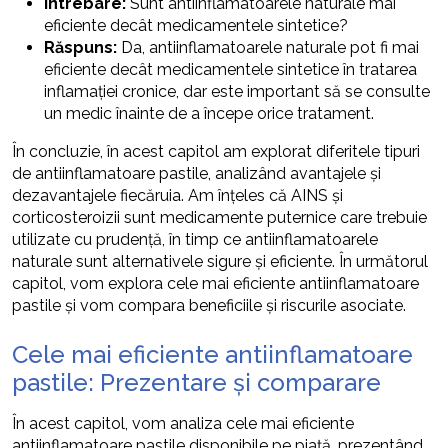
Întrebare:
Sunt antiinflamatoarele naturale mai
eficiente decât medicamentele sintetice?
Răspuns:
Da, antiinflamatoarele naturale pot fi mai
eficiente decât medicamentele sintetice în tratarea
inflamației cronice, dar este important să se consulte
un medic înainte de a începe orice tratament.
În concluzie, în acest capitol am explorat diferitele tipuri
de antiinflamatoare pastile, analizând avantajele și
dezavantajele fiecăruia. Am înțeles că AINS și
corticosteroizii sunt medicamente puternice care trebuie
utilizate cu prudență, în timp ce antiinflamatoarele
naturale sunt alternativele sigure și eficiente. În următorul
capitol, vom explora cele mai eficiente antiinflamatoare
pastile și vom compara beneficiile și riscurile asociate.
Cele mai eficiente antiinflamatoare
pastile: Prezentare și comparare
În acest capitol, vom analiza cele mai eficiente
antiinflamatoare pastile disponibile pe piață, prezentând