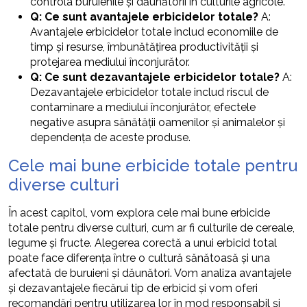
controla buruienile și dăunătorii în culturile agricole.
Q: Ce sunt avantajele erbicidelor totale?
A:
Avantajele erbicidelor totale includ economiile de
timp și resurse, îmbunătățirea productivității și
protejarea mediului înconjurător.
Q: Ce sunt dezavantajele erbicidelor totale?
A:
Dezavantajele erbicidelor totale includ riscul de
contaminare a mediului înconjurător, efectele
negative asupra sănătății oamenilor și animalelor și
dependența de aceste produse.
Cele mai bune erbicide totale pentru
diverse culturi
În acest capitol, vom explora cele mai bune erbicide
totale pentru diverse culturi, cum ar fi culturile de cereale,
legume și fructe. Alegerea corectă a unui erbicid total
poate face diferența între o cultură sănătoasă și una
afectată de buruieni și dăunători. Vom analiza avantajele
și dezavantajele fiecărui tip de erbicid și vom oferi
recomandări pentru utilizarea lor în mod responsabil și