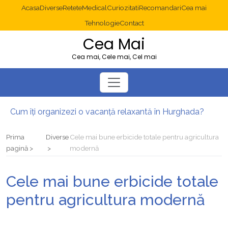
Acasa
Diverse
Retete
Medical
Curiozitati
Recomandari
Cea mai
Tehnologie
Contact
Cea Mai
Cea mai, Cele mai, Cel mai
Cum îți organizezi o vacanță relaxantă în Hurghada?
Operație cancer colon București: ce presupune tratamentul chirurgical
Multisite WordPress și Mastodon: cum gestionezi mai multe site-uri
Prima
Diverse
Cele mai bune erbicide totale pentru agricultura
2025: cum eviți canibalizarea cuvintelor cheie între articole SEO
pagină
modernă
Cum îți revii după o serie lungă de bilete pierdute la pariuri sportive
Diverticulita: când este necesară operația?
Cele mai bune erbicide totale
pentru agricultura modernă