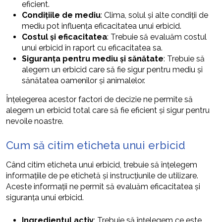
eficient.
Condițiile de mediu
: Clima, solul și alte condiții de
mediu pot influența eficacitatea unui erbicid.
Costul și eficacitatea
: Trebuie să evaluăm costul
unui erbicid în raport cu eficacitatea sa.
Siguranța pentru mediu și sănătate
: Trebuie să
alegem un erbicid care să fie sigur pentru mediu și
sănătatea oamenilor și animalelor.
Înțelegerea acestor factori de decizie ne permite să
alegem un erbicid total care să fie eficient și sigur pentru
nevoile noastre.
Cum să citim eticheta unui erbicid
Când citim eticheta unui erbicid, trebuie să înțelegem
informațiile de pe etichetă și instrucțiunile de utilizare.
Aceste informații ne permit să evaluăm eficacitatea și
siguranța unui erbicid.
Ingredientul activ
: Trebuie să înțelegem ce este