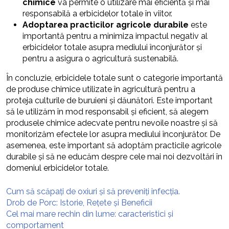
chimice
va permite o utilizare mai eficientă și mai
responsabilă a erbicidelor totale în viitor.
Adoptarea practicilor agricole durabile
este
importantă pentru a minimiza impactul negativ al
erbicidelor totale asupra mediului înconjurător și
pentru a asigura o agricultură sustenabilă.
În concluzie, erbicidele totale sunt o categorie importantă
de produse chimice utilizate în agricultură pentru a
proteja culturile de buruieni și dăunători. Este important
să le utilizăm în mod responsabil și eficient, să alegem
produsele chimice adecvate pentru nevoile noastre și să
monitorizăm efectele lor asupra mediului înconjurător. De
asemenea, este important să adoptăm practicile agricole
durabile și să ne educăm despre cele mai noi dezvoltări în
domeniul erbicidelor totale.
Cum să scăpați de oxiuri și să preveniți infecția.
Drob de Porc: Istorie, Rețete și Beneficii
Cel mai mare rechin din lume: caracteristici și
comportament