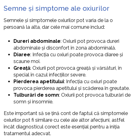
Semne și simptome ale oxiurilor
Semnele și simptomele oxiurilor pot varia de la o
persoană la alta, dar cele mai comune includ:
Dureri abdominale
: Oxiurii pot provoca dureri
abdominale și disconfort în zona abdominală.
Diaree
: Infecția cu oxiuri poate provoca diaree și
scaune moi.
Greață
: Oxiurii pot provoca greață și vărsături, în
special în cazul infecțiilor severe.
Pierderea apetitului
: Infecția cu oxiuri poate
provoca pierderea apetitului și scăderea în greutate.
Tulburări de somn
: Oxiurii pot provoca tulburări de
somn și insomnie.
Este important să se țină cont de faptul că simptomele
oxiurilor pot fi similare cu cele ale altor afecțiuni, astfel
încât diagnosticul corect este esențial pentru a iniția
tratamentul adecvat.