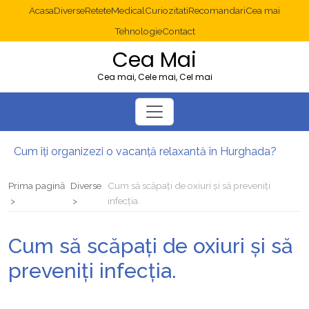
Acasa
Diverse
Retete
Medical
Curiozitati
Recomandari
Cea mai
Tehnologie
Contact
Cea Mai
Cea mai, Cele mai, Cel mai
Cum îți organizezi o vacanță relaxantă în Hurghada?
Operație cancer colon București: ce presupune tratamentul chirurgical
Multisite WordPress și Mastodon: cum gestionezi mai multe site-uri
Prima pagină
Diverse
Cum să scăpați de oxiuri și să preveniți
2025: cum eviți canibalizarea cuvintelor cheie între articole SEO
infecția.
Cum îți revii după o serie lungă de bilete pierdute la pariuri sportive
Diverticulita: când este necesară operația?
Cum să scăpați de oxiuri și să
preveniți infecția.