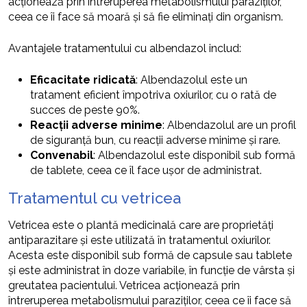
acționează prin întreruperea metabolismului paraziților,
ceea ce îi face să moară și să fie eliminați din organism.
Avantajele tratamentului cu albendazol includ:
Eficacitate ridicată
: Albendazolul este un
tratament eficient împotriva oxiurilor, cu o rată de
succes de peste 90%.
Reacții adverse minime
: Albendazolul are un profil
de siguranță bun, cu reacții adverse minime și rare.
Convenabil
: Albendazolul este disponibil sub formă
de tablete, ceea ce îl face ușor de administrat.
Tratamentul cu vetricea
Vetricea este o plantă medicinală care are proprietăți
antiparazitare și este utilizată în tratamentul oxiurilor.
Acesta este disponibil sub formă de capsule sau tablete
și este administrat în doze variabile, în funcție de vârsta și
greutatea pacientului. Vetricea acționează prin
întreruperea metabolismului paraziților, ceea ce îi face să