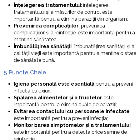
Înțelegerea tratamentului
: înțelegerea
tratamentului și a măsurilor de control este
importantă pentru a elimina paraziții din organism;
Prevenirea complicațiilor
: prevenirea
complicațiilor și a reinfecției este importantă pentru a
menține sănătatea;
Îmbunătățirea sănătății
: îmbunătățirea sănătății și a
calității vieții este importantă pentru a menține o stare
de sănătate bună.
5 Puncte Cheie
Igiena personală este esențială
pentru a preveni
infecția cu oxiuri;
Spălarea alimentelor și a fructelor
este
importantă pentru a elimina ouăle de paraziți;
Evitarea contactului cu persoanele infectate
este importantă pentru a preveni infecția;
Monitorizarea simptomelor și a tratamentului
este importantă pentru a detecta orice semne de
reinfecție;