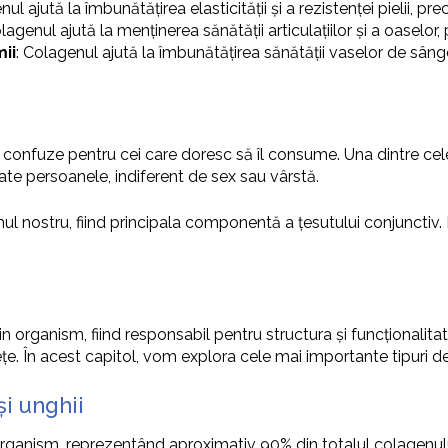
nul ajută la îmbunătățirea elasticității și a rezistenței pielii,
olagenul ajută la menținerea sănătății articulațiilor și a oaselor, 
mii
: Colagenul ajută la îmbunătățirea sănătății vaselor de sânge 
 fi confuze pentru cei care doresc să îl consume. Una dintre c
ate persoanele, indiferent de sex sau vârstă.
l nostru, fiind principala componentă a țesutului conjunctiv. E
 organism, fiind responsabil pentru structura și funcționalitat
ețe. În acest capitol, vom explora cele mai importante tipuri de
și unghii
organism, reprezentând aproximativ 90% din totalul colagenulu