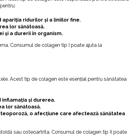
 pentru:
riția ridurilor și a liniilor fine.
erea lor sănătoasă.
 și a durerii în organism.
eczema. Consumul de colagen tip I poate ajuta la
entele. Acest tip de colagen este esențial pentru sănătatea
d inflamația și durerea.
ea lor sănătoasă.
osteoporoză, o afecțiune care afectează sănătatea
eumatoidă sau osteoartrita. Consumul de colagen tip II poate