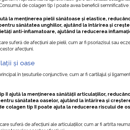
r. Consumul de colagen tip I poate avea beneficii semnificative
ută la menținerea pielii sănătoase și elastice, reducând apa
 pentru sănătatea unghiilor, ajutând la întărirea și creșt
etăți anti-inflamatoare, ajutând la reducerea inflamației
care suferă de afecțiuni ale pielii, cum ar fi psoriazisul sau 
cestor afecțiuni.
lații și oase
rincipal în țesuturile conjunctive, cum ar fi cartilajul și ligam
ip II ajută la menținerea sănătății articulațiilor, reducân
 pentru sănătatea oaselor, ajutând la întărirea și creșter
 colagen tip II poate ajuta la reducerea riscului de 
care suferă de afecțiuni ale articulațiilor, cum ar fi artrita r