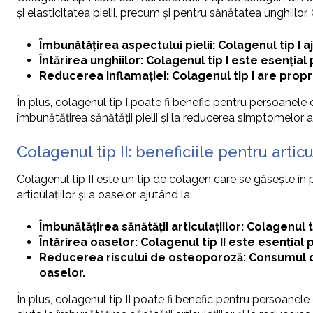
și elasticitatea pielii, precum și pentru sănătatea unghiilo
Îmbunătățirea aspectului pielii: Colagenul tip I aj
Întărirea unghiilor: Colagenul tip I este esențial
Reducerea inflamației: Colagenul tip I are propri
În plus, colagenul tip I poate fi benefic pentru persoanele 
îmbunătățirea sănătății pielii și la reducerea simptomelor a
Colagenul tip II: beneficiile pentru articu
Colagenul tip II este un tip de colagen care se găsește în p
articulațiilor și a oaselor, ajutând la:
Îmbunătățirea sănătății articulațiilor: Colagenul t
Întărirea oaselor: Colagenul tip II este esențial
Reducerea riscului de osteoporoză: Consumul de
oaselor.
În plus, colagenul tip II poate fi benefic pentru persoanele 