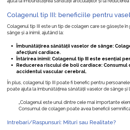
ajuta la îmbunătățirea sănătății articulațiilor și la reducer
Colagenul tip III: beneficiile pentru vas
Colagenul tip III este un tip de colagen care se găsește în
sânge și a inimii, ajutând la:
Îmbunătățirea sănătății vaselor de sânge: Colage
afecțiuni cardiace.
Întărirea inimii: Colagenul tip III este esențial pe
Reducerea riscului de boli cardiace: Consumul de
accidentul vascular cerebral.
În plus, colagenul tip III poate fi benefic pentru persoane
poate ajuta la îmbunătățirea sănătății vaselor de sânge și
„Colagenul este unul dintre cele mai importante elemen
Consumul de colagen poate avea beneficii semnificat
Intrebari/Raspunsuri: Mituri sau Realitate?