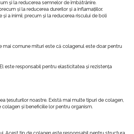
 precum și la reducerea semnelor de îmbătrânire.
precum și la reducerea durerilor și a inflamațiilor.
și a inimii, precum și la reducerea riscului de boli
ele mai comune mituri este că colagenul este doar pentru
l este responsabil pentru elasticitatea și rezistența
ea țesuturilor noastre. Există mai multe tipuri de colagen,
 colagen și beneficiile lor pentru organism.
i. Acest tip de colagen este responsabil pentru structura