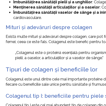
Îmbunătățirea sănătății pielii și a unghiilor
: Colage
Menținerea sănătății articulațiilor și a oaselor
: C
Îmbunătățirea sănătății vaselor de sânge și a ini
cardiovasculare.
Mituri și adevăruri despre colagen
Există multe mituri și adevăruri despre colagen, care pot
femei, ceea ce este fals. Colagenul este benefic pentru to
„Colagenul este o proteină esențială pentru organismu
pielii, a oaselor, a articulațiilor și a vaselor de sânge.”
Tipuri de colagen și beneficiile lor
Colagenul este unul dintre cele mai importante proteine din
fiecare cu beneficiile sale unice pentru sănătate și frumus
Colagenul tip I: beneficiile pentru piele 
Colagenul tip I este cel mai abundent tip de colagen din 