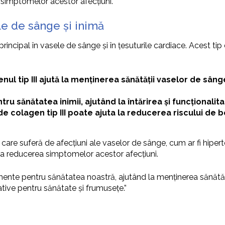
ea simptomelor acestor afecțiuni.
ele de sânge și inimă
 principal în vasele de sânge și în țesuturile cardiace. Acest t
nul tip III ajută la menținerea sănătății vaselor de sân
ntru sănătatea inimii, ajutând la întărirea și funcționalit
 colagen tip III poate ajuta la reducerea riscului de bo
le care suferă de afecțiuni ale vaselor de sânge, cum ar fi hip
 la reducerea simptomelor acestor afecțiuni.
te pentru sănătatea noastră, ajutând la menținerea sănătății pi
ive pentru sănătate și frumusețe.”