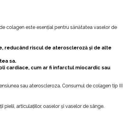
ip de colagen este esențial pentru sănătatea vaselor de
ge, reducând riscul de ateroscleroză și de alte
atea sa.
li cardiace, cum ar fi infarctul miocardic sau
ertensiunea sau ateroscleroza. Consumul de colagen tip III
elii, articulațiilor, oaselor și vaselor de sânge.