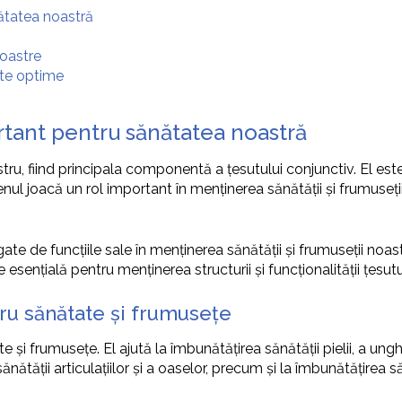
ătatea noastră
oastre
te optime
rtant pentru sănătatea noastră
, fiind principala componentă a țesutului conjunctiv. El este r
agenul joacă un rol important în menținerea sănătății și frumuseți
legate de funcțiile sale în menținerea sănătății și frumuseții 
 esențială pentru menținerea structurii și funcționalității țesutu
ru sănătate și frumusețe
i frumusețe. El ajută la îmbunătățirea sănătății pielii, a ungh
tății articulațiilor și a oaselor, precum și la îmbunătățirea săn