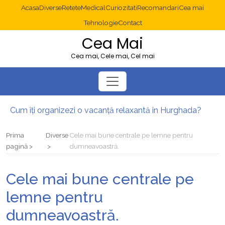
Acasa
Diverse
Retete
Medical
Curiozitati
Recomandari
Cea mai
Tehnologie
Contact
Cea Mai
Cea mai, Cele mai, Cel mai
Cum îți organizezi o vacanță relaxantă în Hurghada?
Operație cancer colon București: ce presupune tratamentul chirurgical
Multisite WordPress și Mastodon: cum gestionezi mai multe site-uri
Prima
Diverse
Cele mai bune centrale pe lemne pentru
2025: cum eviți canibalizarea cuvintelor cheie între articole SEO
pagină
dumneavoastră.
Cum îți revii după o serie lungă de bilete pierdute la pariuri sportive
Diverticulita: când este necesară operația?
Cele mai bune centrale pe
lemne pentru
dumneavoastră.