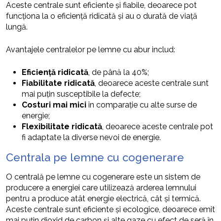
Aceste centrale sunt eficiente și fiabile, deoarece pot
funcționa la o eficiență ridicată și au o durată de viață
lungă.
Avantajele centralelor pe lemne cu abur includ:
Eficiență ridicată
, de până la 40%;
Fiabilitate ridicată
, deoarece aceste centrale sunt
mai puțin susceptibile la defecte;
Costuri mai mici
în comparație cu alte surse de
energie;
Flexibilitate ridicată
, deoarece aceste centrale pot
fi adaptate la diverse nevoi de energie.
Centrala pe lemne cu cogenerare
O centrală pe lemne cu cogenerare este un sistem de
producere a energiei care utilizează arderea lemnului
pentru a produce atât energie electrică, cât și termică.
Aceste centrale sunt eficiente și ecologice, deoarece emit
mai puțin dioxid de carbon și alte gaze cu efect de seră în