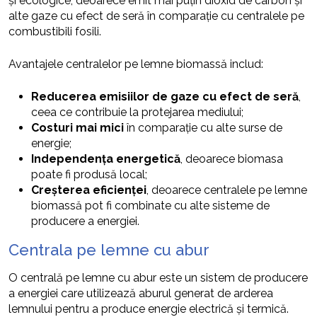
și ecologice, deoarece emit mai puțin dioxid de carbon și
alte gaze cu efect de seră în comparație cu centralele pe
combustibili fosili.
Avantajele centralelor pe lemne biomassă includ:
Reducerea emisiilor de gaze cu efect de seră
,
ceea ce contribuie la protejarea mediului;
Costuri mai mici
în comparație cu alte surse de
energie;
Independența energetică
, deoarece biomasa
poate fi produsă local;
Creșterea eficienței
, deoarece centralele pe lemne
biomassă pot fi combinate cu alte sisteme de
producere a energiei.
Centrala pe lemne cu abur
O centrală pe lemne cu abur este un sistem de producere
a energiei care utilizează aburul generat de arderea
lemnului pentru a produce energie electrică și termică.