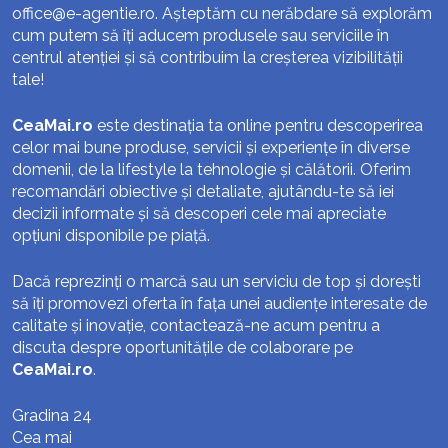
office@e-agentie.ro
. Așteptăm cu nerăbdare să explorăm
cum putem să îți aducem produsele sau serviciile în
centrul atenției și să contribuim la creșterea vizibilității
tale!
CeaMai.ro
este destinația ta online pentru descoperirea
celor mai bune produse, servicii și experiențe în diverse
domenii, de la lifestyle la tehnologie și călătorii. Oferim
recomandări obiective și detaliate, ajutându-te să iei
decizii informate și să descoperi cele mai apreciate
opțiuni disponibile pe piață.
Dacă reprezinți o marcă sau un serviciu de top și dorești
să îți promovezi oferta în fața unei audiențe interesate de
calitate și inovație, contactează-ne acum pentru a
discuta despre oportunitățile de colaborare pe
CeaMai.ro
.
Gradina 24
Cea mai