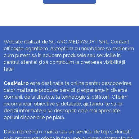
Website realizat de SC ARC MEDIASOFT SRL. Contact
office@e-agentie.ro
. Așteptăm cu nerăbdare să explorăm
cum putem să îți aducem produsele sau serviciile în
centrul atenției și să contribuim la creșterea vizibilității
tale!
CeaMai.ro
este destinația ta online pentru descoperirea
celor mai bune produse, servicii și experiențe în diverse
domenii, de la lifestyle la tehnologie și călătorii. Oferim
recomandări obiective și detaliate, ajutându-te să iei
decizii informate și să descoperi cele mai apreciate
opțiuni disponibile pe piață.
Dacă reprezinți o marcă sau un serviciu de top și dorești
să îți promovezi oferta în fața unei audiențe interesate de