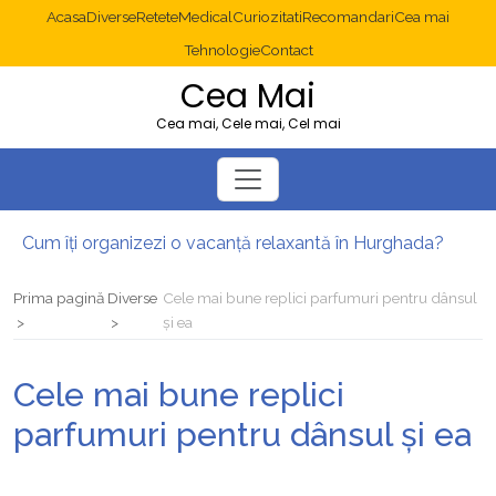
Acasa
Diverse
Retete
Medical
Curiozitati
Recomandari
Cea mai
Tehnologie
Contact
Cea Mai
Cea mai, Cele mai, Cel mai
Cum îți organizezi o vacanță relaxantă în Hurghada?
Operație cancer colon București: ce presupune tratamentul chirurgical
Multisite WordPress și Mastodon: cum gestionezi mai multe site-uri
Prima pagină
Diverse
Cele mai bune replici parfumuri pentru dânsul
2025: cum eviți canibalizarea cuvintelor cheie între articole SEO
și ea
Cum îți revii după o serie lungă de bilete pierdute la pariuri sportive
Diverticulita: când este necesară operația?
Cele mai bune replici
parfumuri pentru dânsul și ea