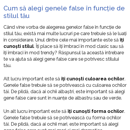
Cum să alegi genele false în funcție de
stilul tău
Când vine vorba de alegerea genelor false în funcție de
stilul tău, există mai multe lucruri pe care trebuie să le luați
în considerare. Unul dintre cele mai importante este să
îți
cunoști stilul
. Îți place să îți îmbraci în mod clasic sau să
îți îmbraci în mod trendy? Răspunsul la această întrebare
te va ajuta să alegi gene false care se potrivesc stilului
tău.
Alt lucru important este să
îți cunoști culoarea ochilor
.
Genele false trebuie să se potrivească cu culoarea ochilor
tăi. De pildă, dacă ai ochii albaștri, este important să alegi
gene false care sunt în nuanțe de albastru sau de verde.
Un alt lucru important este să
îți cunoști forma ochilor
.
Genele false trebuie să se potrivească cu forma ochilor
tăi. De pildă, dacă ai ochii mari, este important să alegi