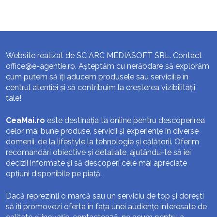
Website realizat de SC ARC MEDIASOFT SRL. Contact
office@e-agentie.ro
. Așteptăm cu nerăbdare să explorăm
cum putem să îți aducem produsele sau serviciile în
centrul atenției și să contribuim la creșterea vizibilității
tale!
CeaMai.ro
este destinația ta online pentru descoperirea
celor mai bune produse, servicii și experiențe în diverse
domenii, de la lifestyle la tehnologie și călătorii. Oferim
recomandări obiective și detaliate, ajutându-te să iei
decizii informate și să descoperi cele mai apreciate
opțiuni disponibile pe piață.
Dacă reprezinți o marcă sau un serviciu de top și dorești
să îți promovezi oferta în fața unei audiențe interesate de