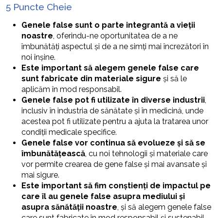
5 Puncte Cheie
Genele false sunt o parte integrantă a vieții
noastre
, oferindu-ne oportunitatea de a ne
îmbunătăți aspectul și de a ne simți mai încrezători în
noi înșine.
Este important să alegem genele false care
sunt fabricate din materiale sigure
și să le
aplicăm în mod responsabil.
Genele false pot fi utilizate în diverse industrii
,
inclusiv în industria de sănătate și în medicină, unde
acestea pot fi utilizate pentru a ajuta la tratarea unor
condiții medicale specifice.
Genele false vor continua să evolueze și să se
îmbunătățească
, cu noi tehnologii și materiale care
vor permite crearea de gene false și mai avansate și
mai sigure.
Este important să fim conștienți de impactul pe
care îl au genele false asupra mediului și
asupra sănătății noastre
, și să alegem genele false
care sunt fabricate în mod responsabil și sustenabil.