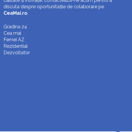
calitate și inovație, contactează-ne acum pentru a
discuta despre oportunitățile de colaborare pe
CeaMai.ro
.
Gradina 24
Cea mai
Femei AZ
Rezidential
Dezvoltator