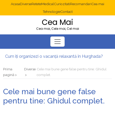
Acasa
Diverse
Retete
Medical
Curiozitati
Recomandari
Cea mai
Tehnologie
Contact
Cea Mai
Cea mai, Cele mai, Cel mai
Cum îți organizezi o vacanță relaxantă în Hurghada?
Operație cancer colon București: ce presupune tratamentul chirurgical
Multisite WordPress și Mastodon: cum gestionezi mai multe site-uri
Prima
Diverse
Cele mai bune gene false pentru tine: Ghidul
2025: cum eviți canibalizarea cuvintelor cheie între articole SEO
pagină
complet.
Cum îți revii după o serie lungă de bilete pierdute la pariuri sportive
Diverticulita: când este necesară operația?
Cele mai bune gene false
pentru tine: Ghidul complet.