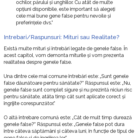
ochilor, părului și unghiilor. Cu atât de multe
opțiuni disponibile, este important să alegeți
cele mai bune gene false pentru nevoile și
preferințele dvs.”
Intrebari/Raspunsuri: Mituri sau Realitate?
Există multe mituri și întrebări legate de genele false. În
acest capitol, vom demonta miturile și vom prezenta
realitatea despre genele false.
Una dintre cele mai comune întrebări este: „Sunt genele
false dăunătoare pentru sănătate?” Răspunsul este: „Nu,
genele false sunt complet sigure și nu prezintă niciun risc
pentru sănătate, atâta timp cât sunt aplicate corect și
îngrijite corespunzător.”
O altă întrebare comună este: „Cât de mult timp durează
genele false?” Răspunsul este: „Genele false pot dura
între câteva săptămâni și câteva luni, în funcție de tipul de
gene false și de îngrijirea lor.”