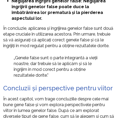
Neglijarea îngrijirii genelor false: Neglijarea
îngrijirii genelor false poate duce la
îmbătrânirea lor prematură și la pierderea
aspectului lor.
În concluzie, aplicarea și îngrijirea genelor false sunt două
etape cruciale în utilizarea acestora. Prin urmare, trebuie
să vă asigurați că aplicați corect genele false și că le
îngrijiți în mod regulat pentru a obține rezultatele dorite.
„Genele false sunt o parte integrantă a vieții
noastre, dar trebuie să le aplicăm și să le
îngrijim în mod corect pentru a obține
rezultatele dorite.”
Concluzii și perspective pentru viitor
În acest capitol, vom trage concluziile despre cele mai
bune gene false și vom explora perspectivele pentru
viitor în lumea genelor false. După ce am explorat
diversele tipuri de gene false, cum să le alegem și cum să