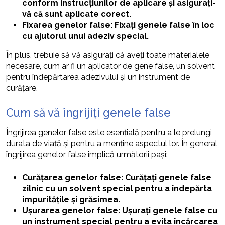
conform instrucțiunilor de aplicare și asigurați-
vă că sunt aplicate corect.
Fixarea genelor false: Fixați genele false în loc
cu ajutorul unui adeziv special.
În plus, trebuie să vă asigurați că aveți toate materialele
necesare, cum ar fi un aplicator de gene false, un solvent
pentru îndepărtarea adezivului și un instrument de
curățare.
Cum să vă îngrijiți genele false
Îngrijirea genelor false este esențială pentru a le prelungi
durata de viață și pentru a menține aspectul lor. În general,
îngrijirea genelor false implică următorii pași:
Curățarea genelor false: Curățați genele false
zilnic cu un solvent special pentru a îndepărta
impuritățile și grăsimea.
Ușurarea genelor false: Ușurați genele false cu
un instrument special pentru a evita încărcarea