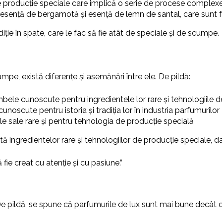
e producție speciale care implică o serie de procese complexe
i esență de bergamotă și esență de lemn de santal, care sunt f
adiție în spate, care le fac să fie atât de speciale și de scumpe.
mpe, există diferențe și asemănări între ele. De pildă:
bele cunoscute pentru ingredientele lor rare și tehnologiile d
noscute pentru istoria și tradiția lor în industria parfumurilor
e sale rare și pentru tehnologia de producție specială
gredientelor rare și tehnologiilor de producție speciale, dar și d
 fie creat cu atenție și cu pasiune.”
 De pildă, se spune că parfumurile de lux sunt mai bune decât ce