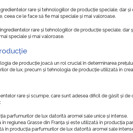
dientelor rare și tehnologiilor de producție speciale, dar și dator
e, ceea ce le face să fie mai speciale și mai valoroase.
edientelor rare și tehnologiilor de producție speciale, dar și dat
 mai speciale și mai valoroase.
producție
ologia de producție joacă un rol crucial în determinarea prețului
ilor de lux, precum și tehnologia de producție utilizată în cre
entelor rare și scumpe, care sunt adesea dificil de găsit și de 
:
cția parfumurilor de lux datorită aromei sale unice și intense.
ă în regiunea Grasse din Franța și este utilizată în producția par
ată în producția parfumurilor de lux datorită aromei sale inten