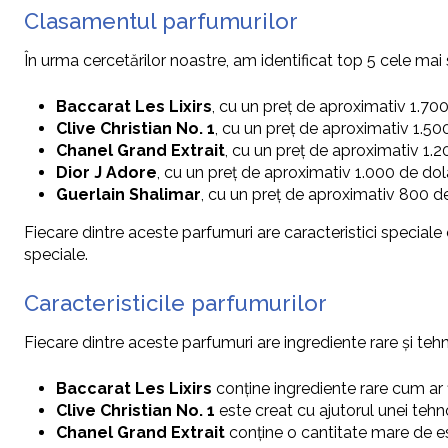
Clasamentul parfumurilor
În urma cercetărilor noastre, am identificat top 5 cele ma
Baccarat Les Lixirs
, cu un preț de aproximativ 1.700
Clive Christian No. 1
, cu un preț de aproximativ 1.500
Chanel Grand Extrait
, cu un preț de aproximativ 1.2
Dior J Adore
, cu un preț de aproximativ 1.000 de dola
Guerlain Shalimar
, cu un preț de aproximativ 800 de
Fiecare dintre aceste parfumuri are caracteristici speciale
speciale.
Caracteristicile parfumurilor
Fiecare dintre aceste parfumuri are ingrediente rare și teh
Baccarat Les Lixirs
conține ingrediente rare cum ar f
Clive Christian No. 1
este creat cu ajutorul unei tehn
Chanel Grand Extrait
conține o cantitate mare de es