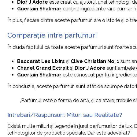
Dior J Adore
este creat cu ajutorul unei tehnologii d
Guerlain Shalimar
conține ingrediente rare cum ar f
În plus, fiecare dintre aceste parfumuri are o istorie și o tr
Comparație între parfumuri
În ciuda faptului că toate aceste parfumuri sunt foarte scu
Baccarat Les Lixirs
și
Clive Christian No. 1
sunt am
Chanel Grand Extrait
și
Dior J Adore
sunt ambele cu
Guerlain Shalimar
este cunoscut pentru ingredientel
În concluzie, aceste parfumuri sunt atât de scumpe datorită in
„Parfumul este o formă de artă, și ca atare, trebuie să
Intrebari/Raspunsuri: Mituri sau Realitate?
Există multe mituri și legende în jurul parfumurilor de lux.
tehnologiilor de producție speciale. Dar este adevărat?