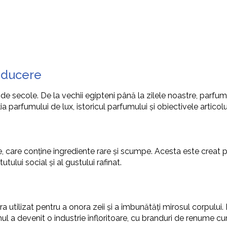
oducere
ecole. De la vechii egipteni până la zilele noastre, parfumul a
parfumului de lux, istoricul parfumului și obiectivele articolul
, care conține ingrediente rare și scumpe. Acesta este creat p
ului social și al gustului rafinat.
ra utilizat pentru a onora zeii și a îmbunătăți mirosul corpulu
umul a devenit o industrie înfloritoare, cu branduri de renume cum