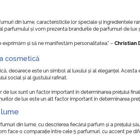
uri din lume, caracteristicile lor speciale și ingredientele ra
al parfumului și vom prezenta brandurile de parfumuri de lux și 
 ne exprimăm și să ne manifestăm personalitatea.” –
Christian 
ia cosmetică
că, deoarece este un simbol al luxului și al eleganței. Acesta 
i social și al gustului rafinat.
r de lux sunt un factor important în determinarea prețului final
urilor de lux este un alt factor important în determinarea prețu
 lume
uri din lume, cu descrierea fiecărui parfum și a prețului său.
 vom face o comparație între cele 5 parfumuri, cu accent pe dife