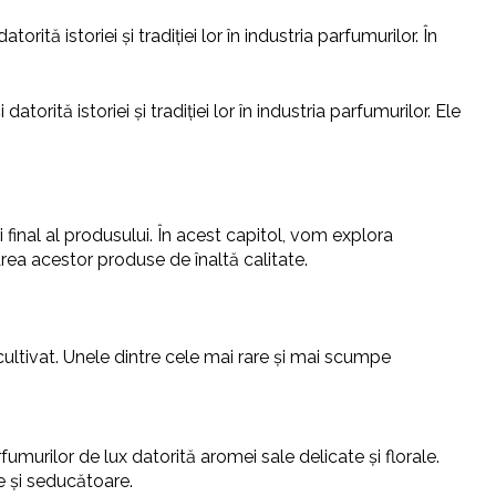
ită istoriei și tradiției lor în industria parfumurilor. În
orită istoriei și tradiției lor în industria parfumurilor. Ele
 final al produsului. În acest capitol, vom explora
area acestor produse de înaltă calitate.
cultivat. Unele dintre cele mai rare și mai scumpe
fumurilor de lux datorită aromei sale delicate și florale.
se și seducătoare.