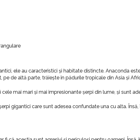
trangulare
ici, ele au caracteristici și habitate distincte. Anaconda este
pe de altă parte, trăiește în pădurile tropicale din Asia și Afri
 fi cele mai mari și mai impresionante șerpi din lume, și sunt 
rpi gigantici care sunt adesea confundate una cu alta. Însă, în
r fi că aceștia sunt agresivi și periculoși pentru oameni. Însă, î