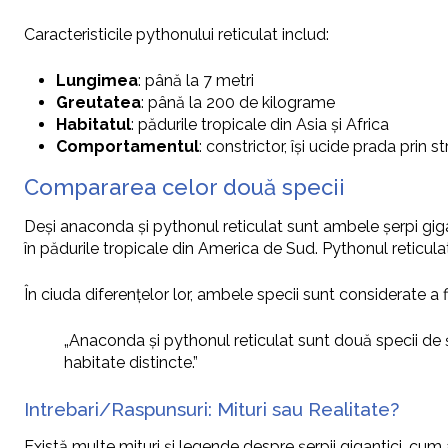
Caracteristicile pythonului reticulat includ:
Lungimea
: până la 7 metri
Greutatea
: până la 200 de kilograme
Habitatul
: pădurile tropicale din Asia și Africa
Comportamentul
: constrictor, își ucide prada prin s
Compararea celor două specii
Deși anaconda și pythonul reticulat sunt ambele șerpi gigant
în pădurile tropicale din America de Sud. Pythonul reticulat, 
În ciuda diferențelor lor, ambele specii sunt considerate a
„Anaconda și pythonul reticulat sunt două specii de șe
habitate distincte.”
Intrebari/Raspunsuri: Mituri sau Realitate?
Există multe mituri și legende despre șerpii gigantici, cum a