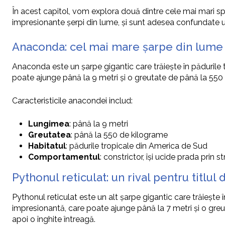
În acest capitol, vom explora două dintre cele mai mari spe
impresionante șerpi din lume, și sunt adesea confundate una 
Anaconda: cel mai mare șarpe din lume
Anaconda este un șarpe gigantic care trăiește în pădurile
poate ajunge până la 9 metri și o greutate de până la 550 d
Caracteristicile anacondei includ:
Lungimea
: până la 9 metri
Greutatea
: până la 550 de kilograme
Habitatul
: pădurile tropicale din America de Sud
Comportamentul
: constrictor, își ucide prada prin s
Pythonul reticulat: un rival pentru titlu
Pythonul reticulat este un alt șarpe gigantic care trăiește
impresionantă, care poate ajunge până la 7 metri și o greut
apoi o înghite întreagă.