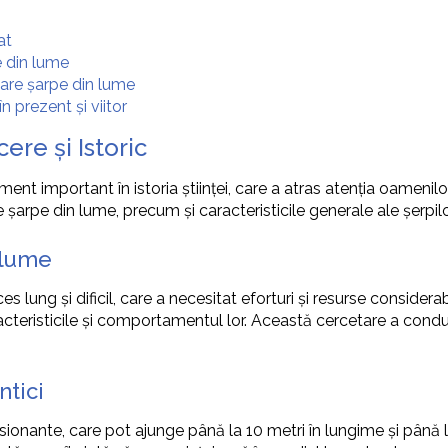
at
e din lume
are șarpe din lume
n prezent și viitor
ere și Istoric
 important în istoria științei, care a atras atenția oamenilor d
șarpe din lume, precum și caracteristicile generale ale șerpilo
 lume
lung și dificil, care a necesitat eforturi și resurse considerab
acteristicile și comportamentul lor. Această cercetare a condu
ntici
esionante, care pot ajunge până la 10 metri în lungime și până 