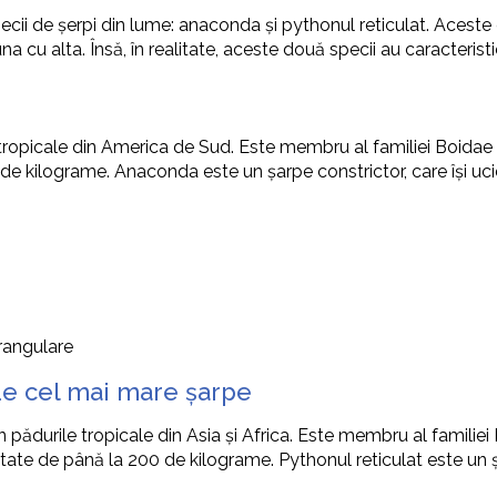
cii de șerpi din lume: anaconda și pythonul reticulat. Aceste 
cu alta. Însă, în realitate, aceste două specii au caracteristici
 tropicale din America de Sud. Este membru al familiei Boidae
e kilograme. Anaconda este un șarpe constrictor, care își ucide
trangulare
l de cel mai mare șarpe
 în pădurile tropicale din Asia și Africa. Este membru al famil
ate de până la 200 de kilograme. Pythonul reticulat este un șar