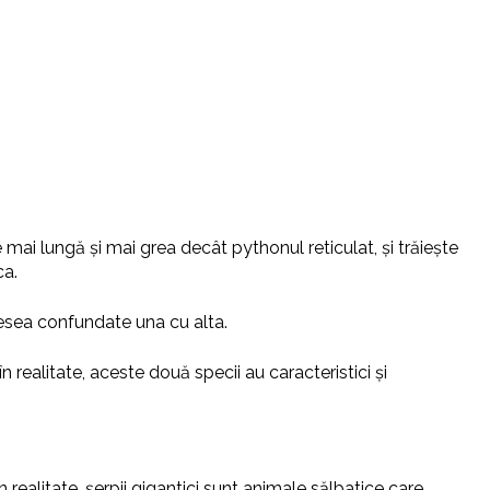
 mai lungă și mai grea decât pythonul reticulat, și trăiește
ca.
adesea confundate una cu alta.
 realitate, aceste două specii au caracteristici și
n realitate, șerpii gigantici sunt animale sălbatice care