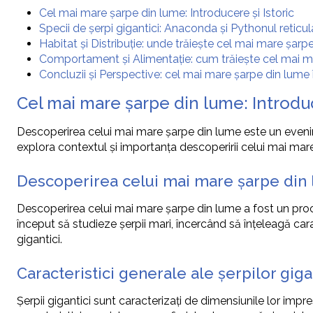
Cel mai mare șarpe din lume: Introducere și Istoric
Specii de șerpi gigantici: Anaconda și Pythonul reticul
Habitat și Distribuție: unde trăiește cel mai mare șarp
Comportament și Alimentație: cum trăiește cel mai m
Concluzii și Perspective: cel mai mare șarpe din lume î
Cel mai mare șarpe din lume: Introduc
Descoperirea celui mai mare șarpe din lume este un eveniment
explora contextul și importanța descoperirii celui mai mare 
Descoperirea celui mai mare șarpe din
Descoperirea celui mai mare șarpe din lume a fost un proces 
început să studieze șerpii mari, încercând să înțeleagă car
gigantici.
Caracteristici generale ale șerpilor giga
Șerpii gigantici sunt caracterizați de dimensiunile lor impr