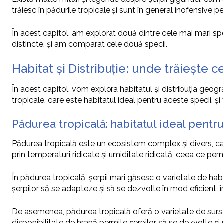
trăiesc în pădurile tropicale și sunt în general inofensive 
În acest capitol, am explorat două dintre cele mai mari spe
distincte, și am comparat cele două specii.
Habitat și Distribuție: unde trăiește 
În acest capitol, vom explora habitatul și distribuția geogra
tropicale, care este habitatul ideal pentru aceste specii, ș
Pădurea tropicală: habitatul ideal pentru
Pădurea tropicală este un ecosistem complex și divers, car
prin temperaturi ridicate și umiditate ridicată, ceea ce per
În pădurea tropicală, șerpii mari găsesc o varietate de h
șerpilor să se adapteze și să se dezvolte în mod eficient, în
De asemenea, pădurea tropicală oferă o varietate de surse 
disponibilitate de hrană permite șerpilor să se dezvolte și 