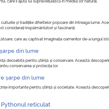
ntă, care îi ajută să supraviețuiască în mediul lor natural.
i
 culturile și tradițiile diferitelor popoare din întreaga lume. A
st considerați înspăimântători și fascinanți.
tătoare, care au captivat imaginația oamenilor de-a lungul istor
 șarpe din lume
ă deosebită pentru știință și conservare. Această descoperire
ntru conservarea și protecția lor.
re șarpe din lume
țe importante pentru știință și societate. Această descoperir
 Pythonul reticulat