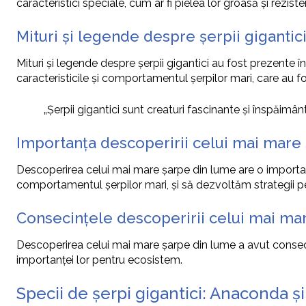
caracteristici speciale, cum ar fi pielea lor groasă și reziste
Mituri și legende despre șerpii gigantic
Mituri și legende despre șerpii gigantici au fost prezente în
caracteristicile și comportamentul șerpilor mari, care au fo
„Șerpii gigantici sunt creaturi fascinante și înspăimân
Importanța descoperirii celui mai mare
Descoperirea celui mai mare șarpe din lume are o importanț
comportamentul șerpilor mari, și să dezvoltăm strategii pe
Consecințele descoperirii celui mai ma
Descoperirea celui mai mare șarpe din lume a avut consecin
importanței lor pentru ecosistem.
Specii de șerpi gigantici: Anaconda și