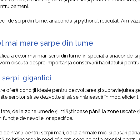
pentru oameni.
cii de șerpi din lume: anaconda și pythonul reticulat. Am văzu
cel mai mare șarpe din lume
fică a celor mai mari șerpi din lume, în special a anacondei și 
i vom discuta despre importanța conservării habitatului pentru 
 șerpii gigantici
e oferă condiții ideale pentru dezvoltarea și supraviețuirea 
mite șerpilor să se dezvolte și să se hrănească în mod eficient.
abitate, de la zone umede și mlăștinoase până la zone uscate ș
 funcție de nevoile lor specifice.
de hrană pentru șerpii mari, de la animale mici și păsări până 
să se hrănească în mod eficient, ceea ce este esențial pentru s