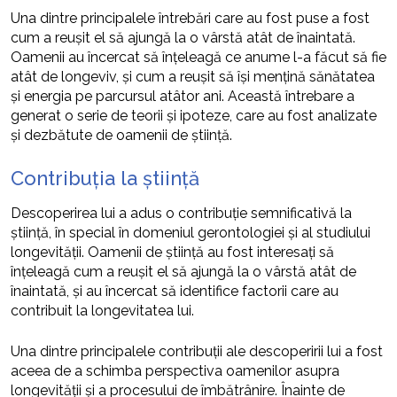
Una dintre principalele întrebări care au fost puse a fost
cum a reușit el să ajungă la o vârstă atât de înaintată.
Oamenii au încercat să înțeleagă ce anume l-a făcut să fie
atât de longeviv, și cum a reușit să își mențină sănătatea
și energia pe parcursul atâtor ani. Această întrebare a
generat o serie de teorii și ipoteze, care au fost analizate
și dezbătute de oamenii de știință.
Contribuția la știință
Descoperirea lui a adus o contribuție semnificativă la
știință, în special în domeniul gerontologiei și al studiului
longevității. Oamenii de știință au fost interesați să
înțeleagă cum a reușit el să ajungă la o vârstă atât de
înaintată, și au încercat să identifice factorii care au
contribuit la longevitatea lui.
Una dintre principalele contribuții ale descoperirii lui a fost
aceea de a schimba perspectiva oamenilor asupra
longevității și a procesului de îmbătrânire. Înainte de