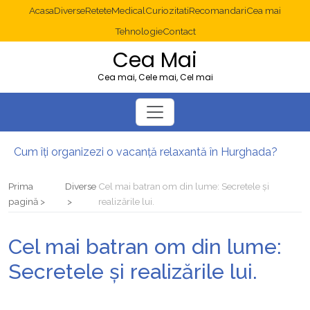
Acasa
Diverse
Retete
Medical
Curiozitati
Recomandari
Cea mai
Tehnologie
Contact
Cea Mai
Cea mai, Cele mai, Cel mai
Cum îți organizezi o vacanță relaxantă în Hurghada?
Operație cancer colon București: ce presupune tratamentul chirurgical
Multisite WordPress și Mastodon: cum gestionezi mai multe site-uri
Prima
Diverse
Cel mai batran om din lume: Secretele și
2025: cum eviți canibalizarea cuvintelor cheie între articole SEO
pagină
realizările lui.
Cum îți revii după o serie lungă de bilete pierdute la pariuri sportive
Diverticulita: când este necesară operația?
Cel mai batran om din lume:
Secretele și realizările lui.