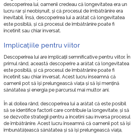
descoperirea lui, oamenii credeau că longevitatea era un
lucru rar și neobișnuit, și că procesul de îmbătrânire era
inevitabil. Însă, descoperirea lui a arătat că longevitatea
este posibilă, și că procesul de îmbătrânire poate fi
încetinit sau chiar inversat.
Implicațiile pentru viitor
Descoperirea lui are implicații semnificative pentru viitor. În
primul rând, această descoperire a arătat că longevitatea
este posibilă, și că procesul de îmbătrânire poate fi
încetinit sau chiar inversat. Acest lucru înseamnă că
oamenii pot să își prelungească viața și să își mențină
sănătatea și energia pe parcursul mai multor ani.
În al doilea rând, descoperirea lui a arătat că este posibil
să se identifice factorii care contribuie la longevitate, și să
se dezvolte strategii pentru a încetini sau inversa procesul
de îmbătrânire. Acest lucru înseamnă că oamenii pot să își
îmbunătățească sănătatea și să își prelungească viața,