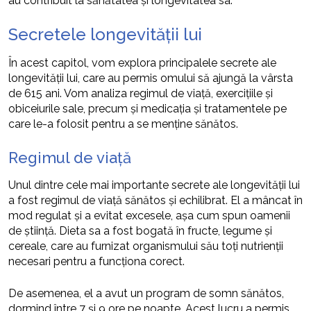
au contribuit la sănătatea și longevitatea sa.
Secretele longevității lui
În acest capitol, vom explora principalele secrete ale
longevității lui, care au permis omului să ajungă la vârsta
de 615 ani. Vom analiza regimul de viață, exercițiile și
obiceiurile sale, precum și medicația și tratamentele pe
care le-a folosit pentru a se menține sănătos.
Regimul de viață
Unul dintre cele mai importante secrete ale longevității lui
a fost regimul de viață sănătos și echilibrat. El a mâncat în
mod regulat și a evitat excesele, așa cum spun oamenii
de știință. Dieta sa a fost bogată în fructe, legume și
cereale, care au furnizat organismului său toți nutrienții
necesari pentru a funcționa corect.
De asemenea, el a avut un program de somn sănătos,
dormind între 7 și 9 ore pe noapte. Acest lucru a permis