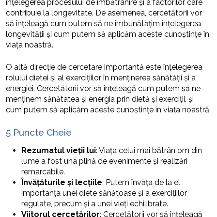
înțelegerea procesului de îmbătrânire și a factorilor care
contribuie la longevitate. De asemenea, cercetătorii vor
să înțeleagă cum putem să ne îmbunătățim înțelegerea
longevității și cum putem să aplicăm aceste cunoștințe în
viața noastră.
O altă direcție de cercetare importantă este înțelegerea
rolului dietei și al exercițiilor în menținerea sănătății și a
energiei. Cercetătorii vor să înțeleagă cum putem să ne
menținem sănătatea și energia prin dietă și exerciții, și
cum putem să aplicăm aceste cunoștințe în viața noastră.
5 Puncte Cheie
Rezumatul vieții lui
: Viața celui mai bătrân om din
lume a fost una plină de evenimente și realizări
remarcabile.
Învățăturile și lecțiile
: Putem învăța de la el
importanța unei diete sănătoase și a exercițiilor
regulate, precum și a unei vieți echilibrate.
Viitorul cercetărilor
: Cercetătorii vor să înțeleagă