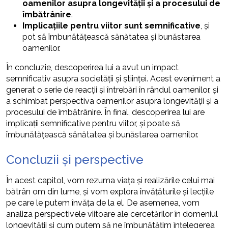
oamenilor asupra longevității și a procesului de
îmbătrânire
.
Implicațiile pentru viitor sunt semnificative
, și
pot să îmbunătățească sănătatea și bunăstarea
oamenilor.
În concluzie, descoperirea lui a avut un impact
semnificativ asupra societății și științei. Acest eveniment a
generat o serie de reacții și întrebări în rândul oamenilor, și
a schimbat perspectiva oamenilor asupra longevității și a
procesului de îmbătrânire. În final, descoperirea lui are
implicații semnificative pentru viitor, și poate să
îmbunătățească sănătatea și bunăstarea oamenilor.
Concluzii și perspective
În acest capitol, vom rezuma viața și realizările celui mai
bătrân om din lume, și vom explora învățăturile și lecțiile
pe care le putem învăța de la el. De asemenea, vom
analiza perspectivele viitoare ale cercetărilor în domeniul
longevității și cum putem să ne îmbunătățim înțelegerea