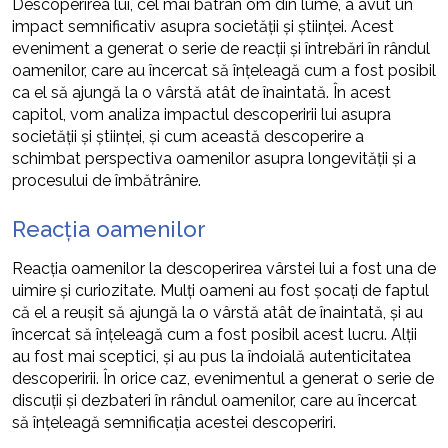
Descoperirea lui, cel mai bătrân om din lume, a avut un
impact semnificativ asupra societății și științei. Acest
eveniment a generat o serie de reacții și întrebări în rândul
oamenilor, care au încercat să înțeleagă cum a fost posibil
ca el să ajungă la o vârstă atât de înaintată. În acest
capitol, vom analiza impactul descoperirii lui asupra
societății și științei, și cum această descoperire a
schimbat perspectiva oamenilor asupra longevității și a
procesului de îmbătrânire.
Reacția oamenilor
Reacția oamenilor la descoperirea vârstei lui a fost una de
uimire și curiozitate. Mulți oameni au fost șocați de faptul
că el a reușit să ajungă la o vârstă atât de înaintată, și au
încercat să înțeleagă cum a fost posibil acest lucru. Alții
au fost mai sceptici, și au pus la îndoială autenticitatea
descoperirii. În orice caz, evenimentul a generat o serie de
discuții și dezbateri în rândul oamenilor, care au încercat
să înțeleagă semnificația acestei descoperiri.