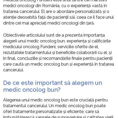
medici oncologi din România, cu o experiență vastă în
tratarea cancerului. El are o abordare personalizată și o
atenție deosebită față de pacienții săi, ceea ce îl face unul
dintre cei mai apreciați medici oncologi din țară.
Obiectivele articolului sunt de a prezenta importanța
alegerii unui medic oncolog bun, experiența și calificările
medicului oncolog Fundeni, serviciile oferite de el,
rezultatele tratamentului și beneficiile colaborării cu el, și
în final, concluziile și recomandările finale pentru pacienții
care caută un medic oncolog bun și experiență în tratarea
cancerului.
De ce este important să alegem un
medic oncolog bun?
Alegerea unui medic oncolog bun este crucială pentru
tratamentul cancerului. Un medic oncolog bun poate
oferi tratamente personalizate și eficiente, care să
îmbunătățească șansele de supraviețuire și calitatea vieții