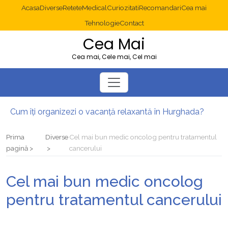
Acasa
Diverse
Retete
Medical
Curiozitati
Recomandari
Cea mai
Tehnologie
Contact
Cea Mai
Cea mai, Cele mai, Cel mai
Cum îți organizezi o vacanță relaxantă în Hurghada?
Operație cancer colon București: ce presupune tratamentul chirurgical
Multisite WordPress și Mastodon: cum gestionezi mai multe site-uri
Prima
Diverse
Cel mai bun medic oncolog pentru tratamentul
2025: cum eviți canibalizarea cuvintelor cheie între articole SEO
pagină
cancerului
Cum îți revii după o serie lungă de bilete pierdute la pariuri sportive
Diverticulita: când este necesară operația?
Cel mai bun medic oncolog
pentru tratamentul cancerului