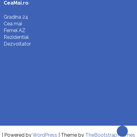
CeaMai.ro
.
Gradina 24
Cea mai
Femei AZ
Rezidential
Dezvoltator
| Powered by
WordPress
| Theme by
TheBootstrapThemes