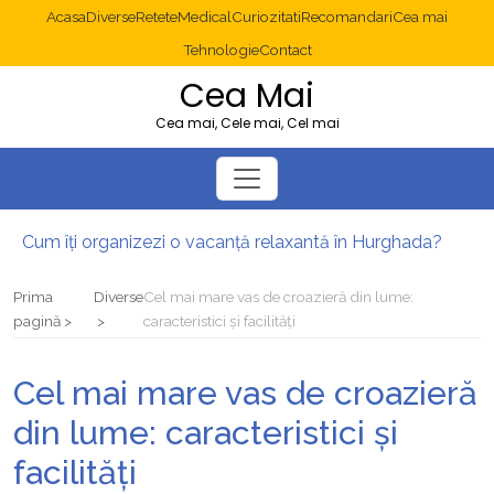
Acasa
Diverse
Retete
Medical
Curiozitati
Recomandari
Cea mai
Tehnologie
Contact
Cea Mai
Cea mai, Cele mai, Cel mai
Cum îți organizezi o vacanță relaxantă în Hurghada?
Operație cancer colon București: ce presupune tratamentul chirurgical
Multisite WordPress și Mastodon: cum gestionezi mai multe site-uri
Prima
Diverse
Cel mai mare vas de croazieră din lume:
2025: cum eviți canibalizarea cuvintelor cheie între articole SEO
pagină
caracteristici și facilități
Cum îți revii după o serie lungă de bilete pierdute la pariuri sportive
Diverticulita: când este necesară operația?
Cel mai mare vas de croazieră
din lume: caracteristici și
facilități