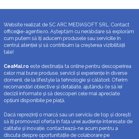
Website realizat de SC ARC MEDIASOFT SRL. Contact
office@e-agentie.ro
. Așteptăm cu nerăbdare să explorăm
cum putem să îți aducem produsele sau serviciile în
centrul atenției și să contribuim la creșterea vizibilității
tale!
CeaMai.ro
este destinația ta online pentru descoperirea
celor mai bune produse, servicii și experiențe în diverse
domenii, de la lifestyle la tehnologie și călătorii. Oferim
recomandări obiective și detaliate, ajutându-te să iei
decizii informate și să descoperi cele mai apreciate
opțiuni disponibile pe piață.
Dacă reprezinți o marcă sau un serviciu de top și dorești
să îți promovezi oferta în fața unei audiențe interesate de
calitate și inovație, contactează-ne acum pentru a
discuta despre oportunitățile de colaborare pe