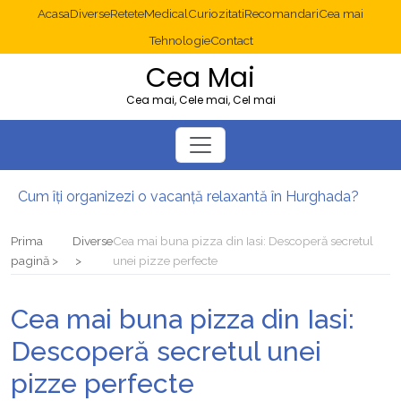
Acasa
Diverse
Retete
Medical
Curiozitati
Recomandari
Cea mai
Tehnologie
Contact
Cea Mai
Cea mai, Cele mai, Cel mai
Cum îți organizezi o vacanță relaxantă în Hurghada?
Operație cancer colon București: ce presupune tratamentul chirurgical
Multisite WordPress și Mastodon: cum gestionezi mai multe site-uri
Prima
Diverse
Cea mai buna pizza din Iasi: Descoperă secretul
2025: cum eviți canibalizarea cuvintelor cheie între articole SEO
pagină
unei pizze perfecte
Cum îți revii după o serie lungă de bilete pierdute la pariuri sportive
Diverticulita: când este necesară operația?
Cea mai buna pizza din Iasi:
Descoperă secretul unei
pizze perfecte