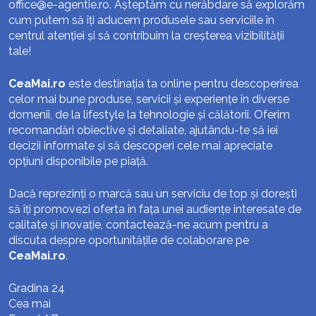
office@e-agentie.ro
. Așteptăm cu nerăbdare să explorăm
cum putem să îți aducem produsele sau serviciile în
centrul atenției și să contribuim la creșterea vizibilității
tale!
CeaMai.ro
este destinația ta online pentru descoperirea
celor mai bune produse, servicii și experiențe în diverse
domenii, de la lifestyle la tehnologie și călătorii. Oferim
recomandări obiective și detaliate, ajutându-te să iei
decizii informate și să descoperi cele mai apreciate
opțiuni disponibile pe piață.
Dacă reprezinți o marcă sau un serviciu de top și dorești
să îți promovezi oferta în fața unei audiențe interesate de
calitate și inovație, contactează-ne acum pentru a
discuta despre oportunitățile de colaborare pe
CeaMai.ro
.
Gradina 24
Cea mai