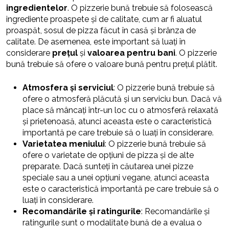
ingredientelor
. O pizzerie bună trebuie să folosească
ingrediente proaspete și de calitate, cum ar fi aluatul
proaspăt, sosul de pizza făcut în casă și brânza de
calitate. De asemenea, este important să luați în
considerare
prețul
și
valoarea pentru bani
. O pizzerie
bună trebuie să ofere o valoare bună pentru prețul plătit.
Atmosfera și serviciul
: O pizzerie bună trebuie să
ofere o atmosferă plăcută și un serviciu bun. Dacă vă
place să mâncați într-un loc cu o atmosferă relaxată
și prietenoasă, atunci aceasta este o caracteristică
importantă pe care trebuie să o luați în considerare.
Varietatea meniului
: O pizzerie bună trebuie să
ofere o varietate de opțiuni de pizza și de alte
preparate. Dacă sunteți în căutarea unei pizze
speciale sau a unei opțiuni vegane, atunci aceasta
este o caracteristică importantă pe care trebuie să o
luați în considerare.
Recomandările și ratingurile
: Recomandările și
ratingurile sunt o modalitate bună de a evalua o