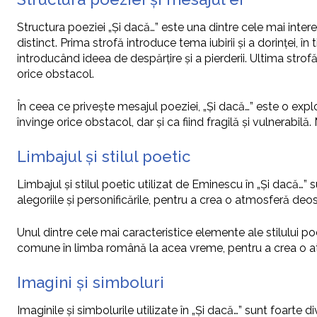
Structura poeziei „Și dacă…” este una dintre cele mai inter
distinct. Prima strofă introduce tema iubirii și a dorinței, î
introducând ideea de despărțire și a pierderii. Ultima strof
orice obstacol.
În ceea ce privește mesajul poeziei, „Și dacă…” este o explorar
învinge orice obstacol, dar și ca fiind fragilă și vulnerabilă
Limbajul și stilul poetic
Limbajul și stilul poetic utilizat de Eminescu în „Și dacă…” 
alegoriile și personificările, pentru a crea o atmosferă deo
Unul dintre cele mai caracteristice elemente ale stilului poe
comune în limba română la acea vreme, pentru a crea o atm
Imagini și simboluri
Imaginile și simbolurile utilizate în „Și dacă…” sunt foarte di