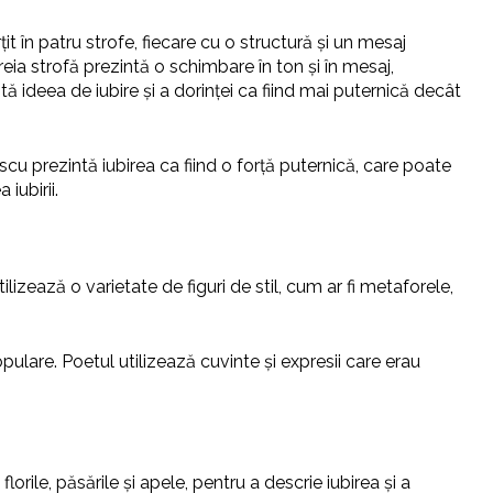
 în patru strofe, fiecare cu o structură și un mesaj
treia strofă prezintă o schimbare în ton și în mesaj,
ă ideea de iubire și a dorinței ca fiind mai puternică decât
inescu prezintă iubirea ca fiind o forță puternică, care poate
iubirii.
lizează o varietate de figuri de stil, cum ar fi metaforele,
opulare. Poetul utilizează cuvinte și expresii care erau
lorile, păsările și apele, pentru a descrie iubirea și a