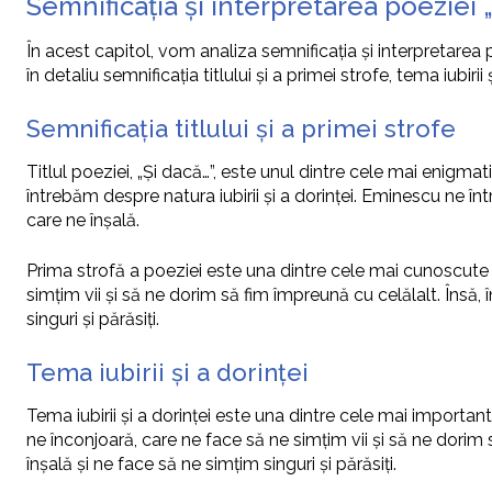
Semnificația și interpretarea poeziei 
În acest capitol, vom analiza semnificația și interpretare
în detaliu semnificația titlului și a primei strofe, tema iubiri
Semnificația titlului și a primei strofe
Titlul poeziei, „Și dacă…”, este unul dintre cele mai enigmati
întrebăm despre natura iubirii și a dorinței. Eminescu ne î
care ne înșală.
Prima strofă a poeziei este una dintre cele mai cunoscute și
simțim vii și să ne dorim să fim împreună cu celălalt. Însă,
singuri și părăsiți.
Tema iubirii și a dorinței
Tema iubirii și a dorinței este una dintre cele mai importan
ne înconjoară, care ne face să ne simțim vii și să ne dorim 
înșală și ne face să ne simțim singuri și părăsiți.