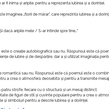
fi inima și aripile, pentru a reprezenta iubirea și a dorinței.
e imaginea „florii de mărar”, care reprezintă iubirea și a dorin
 Și dacă aripile mele / S-ar întinde spre tine…”
este o creație autobiografică sau nu. Răspunsul este că poem
iențe de iubire și de despărțire, dar a și utilizat imaginația p
ie romantică sau nu. Răspunsul este că poemul este o combinaț
entru a crea o atmosferă deosebită și pentru a transmite mesaj
 patru strofe, fiecare cu o structură și un mesaj distinct.
etate de figuri de stil și cuvinte populare pentru a crea o atm
e și simboluri pentru a descrie iubirea și a dorinței.