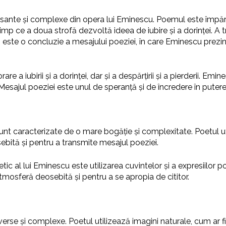
esante și complexe din opera lui Eminescu. Poemul este împărțit
n timp ce a doua strofă dezvoltă ideea de iubire și a dorinței. A 
ă este o concluzie a mesajului poeziei, în care Eminescu prezint
e a iubirii și a dorinței, dar și a despărțirii și a pierderii. Em
. Mesajul poeziei este unul de speranță și de încredere în puterea 
sunt caracterizate de o mare bogăție și complexitate. Poetul uti
sebită și pentru a transmite mesajul poeziei.
tic al lui Eminescu este utilizarea cuvintelor și a expresiilor p
osferă deosebită și pentru a se apropia de cititor.
verse și complexe. Poetul utilizează imagini naturale, cum ar fi f