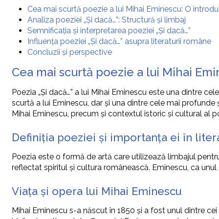
Cea mai scurtă poezie a lui Mihai Eminescu: O introd
Analiza poeziei „Și dacă…”: Structură și limbaj
Semnificația și interpretarea poeziei „Și dacă…”
Influența poeziei „Și dacă…” asupra literaturii române
Concluzii și perspective
Cea mai scurtă poezie a lui Mihai Em
Poezia „Și dacă…” a lui Mihai Eminescu este una dintre cel
scurtă a lui Eminescu, dar și una dintre cele mai profunde și
Mihai Eminescu, precum și contextul istoric și cultural al p
Definiția poeziei și importanța ei în lit
Poezia este o formă de artă care utilizează limbajul pentr
reflectat spiritul și cultura românească. Eminescu, ca unul 
Viața și opera lui Mihai Eminescu
Mihai Eminescu s-a născut în 1850 și a fost unul dintre ce