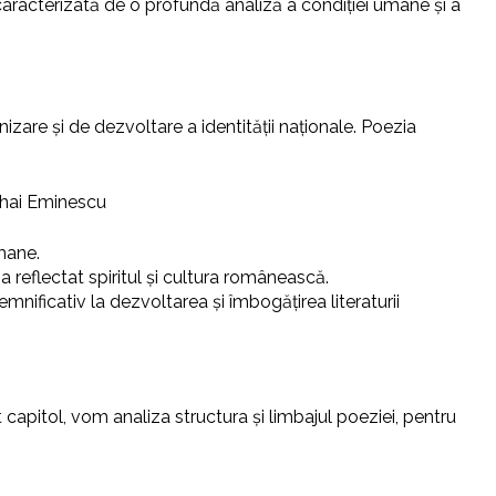
 caracterizată de o profundă analiză a condiției umane și a
nizare și de dezvoltare a identității naționale. Poezia
Mihai Eminescu
umane.
a reflectat spiritul și cultura românească.
mnificativ la dezvoltarea și îmbogățirea literaturii
capitol, vom analiza structura și limbajul poeziei, pentru