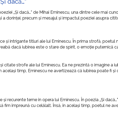
„Și dacă…”
a poeziei „Și dacă…” de Mihai Eminescu, una dintre cele mai cu
i și a dorinței, precum și mesajul și impactul poeziei asupra citito
ce și intrigante titluri ale lui Eminescu. În prima strofă, poetul 
ntreabă dacă iubirea este o stare de spirit, o emoție puternică 
 citate strofe ale lui Eminescu. Ea ne prezintă o imagine a iub
 în același timp, Eminescu ne avertizează că iubirea poate fi și
te și recurente teme în opera lui Eminescu. În poezia „Și dacă…”
să fim împreună cu celălalt. Însă, în același timp, poetul ne ave