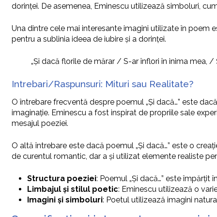
dorinței. De asemenea, Eminescu utilizează simboluri, cum ar 
Una dintre cele mai interesante imagini utilizate în poem est
pentru a sublinia ideea de iubire și a dorinței.
„Și dacă florile de mărar / S-ar înflori în inima mea, /
Intrebari/Raspunsuri: Mituri sau Realitate?
O întrebare frecventă despre poemul „Și dacă…” este dacă 
imaginație. Eminescu a fost inspirat de propriile sale exper
mesajul poeziei.
O altă întrebare este dacă poemul „Și dacă…” este o creaț
de curentul romantic, dar a și utilizat elemente realiste p
Structura poeziei
: Poemul „Și dacă…” este împărțit în
Limbajul și stilul poetic
: Eminescu utilizează o vari
Imagini și simboluri
: Poetul utilizează imagini natural