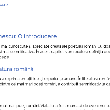
ucere
inescu: O introducere
e mai cunoscute și apreciate creații ale poetului român. Cu d
 mai semnificative. În acest capitol, vom explora definiția poezi
oeziei.
eratura română
u a exprima emoții, idei și experiențe umane. În literatura rom
dintre cei mai mari poeți români, a contribuit semnificativ la d
i mai mari poeți români. Viața lui a fost marcată de eveniment