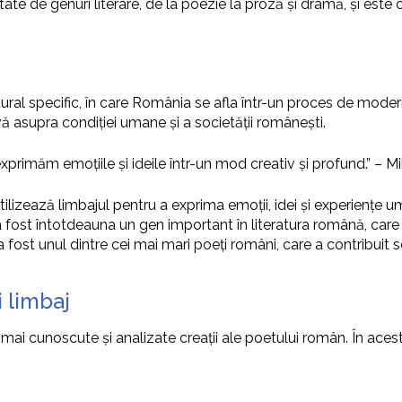
tate de genuri literare, de la poezie la proză și dramă, și este
ltural specific, în care România se afla într-un proces de moder
ă asupra condiției umane și a societății românești.
xprimăm emoțiile și ideile într-un mod creativ și profund.” – 
tilizează limbajul pentru a exprima emoții, idei și experiențe 
a fost întotdeauna un gen important în literatura română, care 
 fost unul dintre cei mai mari poeți români, care a contribuit se
i limbaj
i cunoscute și analizate creații ale poetului român. În acest 