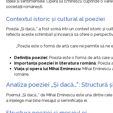
ideile și sentimentele. Opera lui Eminescu cuprinde o varie
societății românești.
Contextul istoric și cultural al poeziei
Poezia „Și dacă…” a fost scrisă într-un context istoric și cu
reflectă aceste schimbări și încearcă să ofere o perspectiv
„Poezia este o formă de artă care ne permite să ne e
Definiția poeziei
: Poezia este o formă de artă care u
Importanța poeziei în literatura română
: Poezia 
Viața și opera lui Mihai Eminescu
: Mihai Eminescu a
române.
Analiza poeziei „Și dacă…”: Structură ș
Poemul „Și dacă…” de Mihai Eminescu este una dintre cele ma
a înțelege mai bine mesajul și semnificația ei.
Structura poeziei și mesajul ei