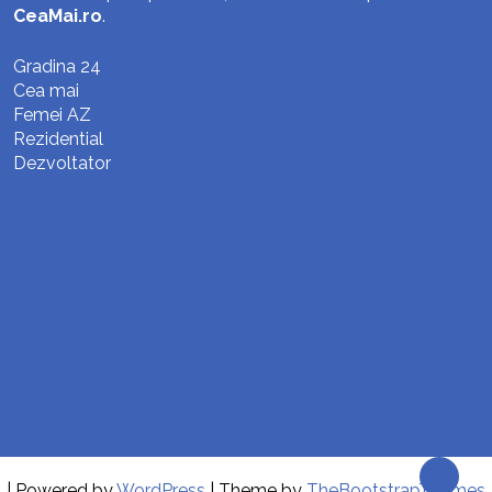
CeaMai.ro
.
Gradina 24
Cea mai
Femei AZ
Rezidential
Dezvoltator
| Powered by
WordPress
| Theme by
TheBootstrapThemes