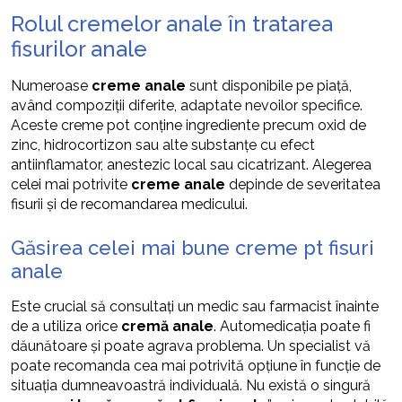
Rolul cremelor anale în tratarea
fisurilor anale
Numeroase
creme anale
sunt disponibile pe piață,
având compoziții diferite, adaptate nevoilor specifice.
Aceste creme pot conține ingrediente precum oxid de
zinc, hidrocortizon sau alte substanțe cu efect
antiinflamator, anestezic local sau cicatrizant. Alegerea
celei mai potrivite
creme anale
depinde de severitatea
fisurii și de recomandarea medicului.
Găsirea celei mai bune creme pt fisuri
anale
Este crucial să consultați un medic sau farmacist înainte
de a utiliza orice
cremă anale
. Automedicația poate fi
dăunătoare și poate agrava problema. Un specialist vă
poate recomanda cea mai potrivită opțiune în funcție de
situația dumneavoastră individuală. Nu există o singură