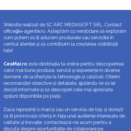
Website realizat de SC ARC MEDIASOFT SRL. Contact
office@e-agentie.ro
. Așteptăm cu nerăbdare să explorăm
cum putem să îți aducem produsele sau serviciile în
centrul atenției și să contribuim la creșterea vizibilității
tale!
CeaMai.ro
este destinația ta online pentru descoperirea
celor mai bune produse, servicii și experiențe în diverse
domenii, de la lifestyle la tehnologie și călătorii. Oferim
recomandări obiective și detaliate, ajutându-te să iei
decizii informate și să descoperi cele mai apreciate
opțiuni disponibile pe piață.
Dacă reprezinți o marcă sau un serviciu de top și dorești
să îți promovezi oferta în fața unei audiențe interesate de
calitate și inovație, contactează-ne acum pentru a
discuta despre oportunitățile de colaborare pe