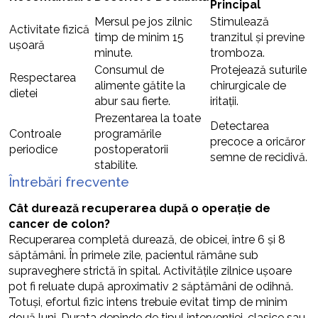
Principal
Mersul pe jos zilnic
Stimulează
Activitate fizică
timp de minim 15
tranzitul și previne
ușoară
minute.
tromboza.
Consumul de
Protejează suturile
Respectarea
alimente gătite la
chirurgicale de
dietei
abur sau fierte.
iritații.
Prezentarea la toate
Detectarea
Controale
programările
precoce a oricăror
periodice
postoperatorii
semne de recidivă.
stabilite.
Întrebări frecvente
Cât durează recuperarea după o operație de
cancer de colon?
Recuperarea completă durează, de obicei, între 6 și 8
săptămâni. În primele zile, pacientul rămâne sub
supraveghere strictă în spital. Activitățile zilnice ușoare
pot fi reluate după aproximativ 2 săptămâni de odihnă.
Totuși, efortul fizic intens trebuie evitat timp de minim
două luni. Durata depinde de tipul intervenției, clasice sau