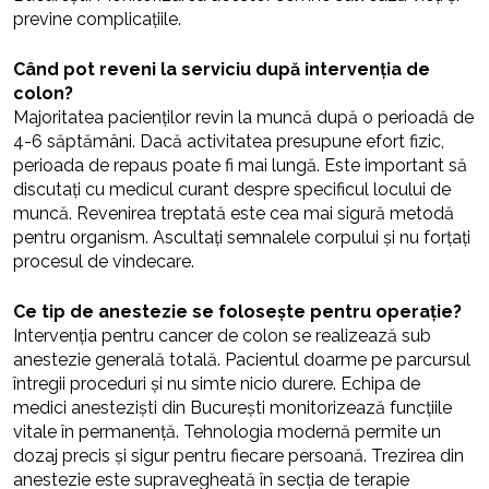
previne complicațiile.
Când pot reveni la serviciu după intervenția de
colon?
Majoritatea pacienților revin la muncă după o perioadă de
4-6 săptămâni. Dacă activitatea presupune efort fizic,
perioada de repaus poate fi mai lungă. Este important să
discutați cu medicul curant despre specificul locului de
muncă. Revenirea treptată este cea mai sigură metodă
pentru organism. Ascultați semnalele corpului și nu forțați
procesul de vindecare.
Ce tip de anestezie se folosește pentru operație?
Intervenția pentru cancer de colon se realizează sub
anestezie generală totală. Pacientul doarme pe parcursul
întregii proceduri și nu simte nicio durere. Echipa de
medici anesteziști din București monitorizează funcțiile
vitale în permanență. Tehnologia modernă permite un
dozaj precis și sigur pentru fiecare persoană. Trezirea din
anestezie este supravegheată în secția de terapie