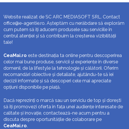
Website realizat de SC ARC MEDIASOFT SRL. Contact
office@e-agentie.ro
. Așteptăm cu nerăbdare să explorăm
cum putem să îți aducem produsele sau serviciile în
centrul atenției și să contribuim la creșterea vizibilității
tale!
CeaMai.ro
este destinația ta online pentru descoperirea
celor mai bune produse, servicii și experiențe în diverse
domenii, de la lifestyle la tehnologie și călătorii. Oferim
recomandări obiective și detaliate, ajutându-te să iei
decizii informate și să descoperi cele mai apreciate
opțiuni disponibile pe piață.
Dacă reprezinți o marcă sau un serviciu de top și dorești
să îți promovezi oferta în fața unei audiențe interesate de
calitate și inovație, contactează-ne acum pentru a
discuta despre oportunitățile de colaborare pe
CeaMai.ro
.