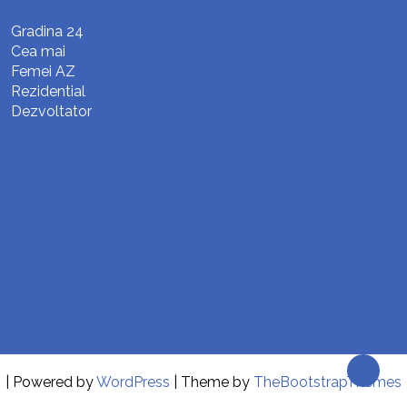
Gradina 24
Cea mai
Femei AZ
Rezidential
Dezvoltator
| Powered by
WordPress
| Theme by
TheBootstrapThemes