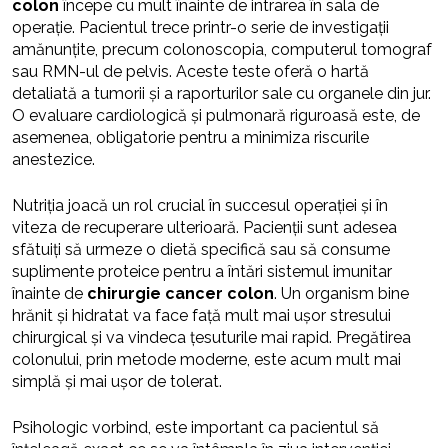
colon
începe cu mult înainte de intrarea în sala de
operație. Pacientul trece printr-o serie de investigații
amănunțite, precum colonoscopia, computerul tomograf
sau RMN-ul de pelvis. Aceste teste oferă o hartă
detaliată a tumorii și a raporturilor sale cu organele din jur.
O evaluare cardiologică și pulmonară riguroasă este, de
asemenea, obligatorie pentru a minimiza riscurile
anestezice.
Nutriția joacă un rol crucial în succesul operației și în
viteza de recuperare ulterioară. Pacienții sunt adesea
sfătuiți să urmeze o dietă specifică sau să consume
suplimente proteice pentru a întări sistemul imunitar
înainte de
chirurgie cancer colon
. Un organism bine
hrănit și hidratat va face față mult mai ușor stresului
chirurgical și va vindeca țesuturile mai rapid. Pregătirea
colonului, prin metode moderne, este acum mult mai
simplă și mai ușor de tolerat.
Psihologic vorbind, este important ca pacientul să