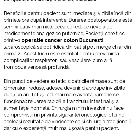
Beneficiile pentru pacient sunt imediate și vizibile încă din
primele ore după intervenție. Durerea postoperatorie este
semnificativ mai mică, ceea ce reduce nevoia de
medicamente analgezice puternice. Pacienții care trec
printr-o
operatie cancer colon Bucuresti
laparoscopică se pot ridica din pat și pot merge chiar din
prima zi. Acest lucru este esențial pentru prevenirea
complicațiilor respiratorii sau vasculare, cum ar fi
tromboza venoasă profundă.
Din punct de vedere estetic, cicatricile rămase sunt de
dimensiuni reduse, adesea devenind aproape invizibile
după un an. Totuși, cel mai mare avantaj rămâne cel
funcțional: reluarea rapidă a tranzitului intestinal și a
alimentației normale. Chirurgia minim invazivă nu face
compromisuri în privința siguranței oncologice, oferind
aceleași rezultate de vindecare ca și chirurgia tradițională,
dar cu o experiență mult mai ușoară pentru pacient.