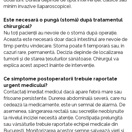
minim invazive (laparoscopice).
Este necesară o pungă (stomă) după tratamentul
chirurgical?
Nu toți pacienții au nevoie de o stomă după operație.
Aceasta este necesară doar dacă intestinul are nevoie de
timp pentru vindecare. Stoma poate fi temporară sau, în
cazuri rare, permanentă. Decizia depinde de localizarea
tumorii și de starea țesuturilor sănătoase. Chirurgul va
explica acest aspect înainte de intervenție.
Ce simptome postoperatorii trebuie raportate
urgent medicului?
Contactați imediat medicul dacă apare febră mare sau
frisoane persistente. Durerea abdominală severă, care nu
cedează la medicamente, este un semnal de alarmă. De
asemenea, sângerarea rectală sau secrețiile neobișnuite
la nivelul inciziei necesită atenție. Constipația prelungită
sau vărsăturile trebuie raportate echipei medicale din
București. Monitorizarea acestor semne salvează vieți și