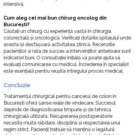
intensivă.
Cum aleg cel mai bun chirurg oncolog din
București?
Căutați un chirurg cu experiență vastă în chirurgia
colorectală și oncologică. Verificați dotările spitalului unde
acesta își desfășoară activitatea zilnică. Recenziile
pacienților și rata de succes a intervențiilor anterioare sunt
indicatori buni. O consultație inițială vă poate ajuta să
evaluați comunicarea cu medicul. Încrederea în specialist
este esențială pentru reușita întregului proces medical.
Concluzie
Tratamentul chirurgical pentru cancerul de colon în
București oferă șanse reale de vindecare. Succesul
depinde de diagnosticarea timpurie și de tehnica
chirurgicală utilizată. Recuperarea postoperatorie
necesită multă răbdare, disciplină și respectarea unui
regim strict. Pacienții trebuie să mențină o legătură