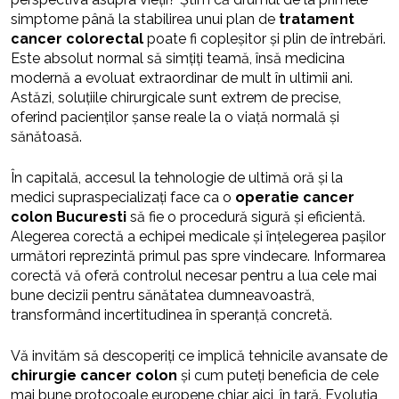
simptome până la stabilirea unui plan de
tratament
cancer colorectal
poate fi copleșitor și plin de întrebări.
Este absolut normal să simțiți teamă, însă medicina
modernă a evoluat extraordinar de mult în ultimii ani.
Astăzi, soluțiile chirurgicale sunt extrem de precise,
oferind pacienților șanse reale la o viață normală și
sănătoasă.
În capitală, accesul la tehnologie de ultimă oră și la
medici supraspecializați face ca o
operatie cancer
colon Bucuresti
să fie o procedură sigură și eficientă.
Alegerea corectă a echipei medicale și înțelegerea pașilor
următori reprezintă primul pas spre vindecare. Informarea
corectă vă oferă controlul necesar pentru a lua cele mai
bune decizii pentru sănătatea dumneavoastră,
transformând incertitudinea în speranță concretă.
Vă invităm să descoperiți ce implică tehnicile avansate de
chirurgie cancer colon
și cum puteți beneficia de cele
mai bune protocoale europene chiar aici, în țară. Evoluția