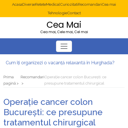
Acasa
Diverse
Retete
Medical
Curiozitati
Recomandari
Cea mai
Tehnologie
Contact
Cea Mai
Cea mai, Cele mai, Cel mai
Cum îți organizezi o vacanță relaxantă în Hurghada?
Operație cancer colon București: ce presupune tratamentul chirurgical
Multisite WordPress și Mastodon: cum gestionezi mai multe site-uri
Prima
Recomandari
Operație cancer colon București: ce
2025: cum eviți canibalizarea cuvintelor cheie între articole SEO
pagină
presupune tratamentul chirurgical
Cum îți revii după o serie lungă de bilete pierdute la pariuri sportive
Diverticulita: când este necesară operația?
Operație cancer colon
București: ce presupune
tratamentul chirurgical