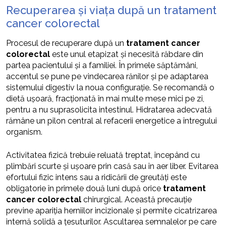
Recuperarea și viața după un tratament
cancer colorectal
Procesul de recuperare după un
tratament cancer
colorectal
este unul etapizat și necesită răbdare din
partea pacientului și a familiei. În primele săptămâni,
accentul se pune pe vindecarea rănilor și pe adaptarea
sistemului digestiv la noua configurație. Se recomandă o
dietă ușoară, fracționată în mai multe mese mici pe zi,
pentru a nu suprasolicita intestinul. Hidratarea adecvată
rămâne un pilon central al refacerii energetice a întregului
organism.
Activitatea fizică trebuie reluată treptat, începând cu
plimbări scurte și ușoare prin casă sau în aer liber. Evitarea
efortului fizic intens sau a ridicării de greutăți este
obligatorie în primele două luni după orice
tratament
cancer colorectal
chirurgical. Această precauție
previne apariția herniilor incizionale și permite cicatrizarea
internă solidă a țesuturilor. Ascultarea semnalelor pe care