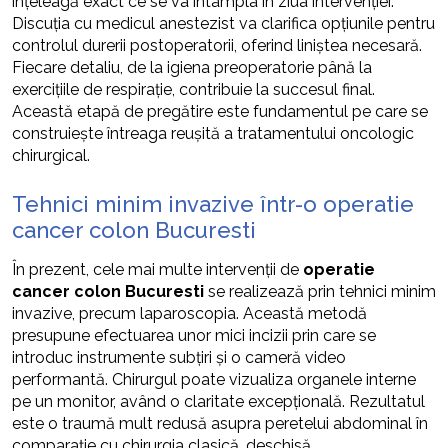
înțeleagă exact ce se va întâmpla în ziua intervenției.
Discuția cu medicul anestezist va clarifica opțiunile pentru
controlul durerii postoperatorii, oferind liniștea necesară.
Fiecare detaliu, de la igiena preoperatorie până la
exercițiile de respirație, contribuie la succesul final.
Această etapă de pregătire este fundamentul pe care se
construiește întreaga reușită a tratamentului oncologic
chirurgical.
Tehnici minim invazive într-o operatie
cancer colon Bucuresti
În prezent, cele mai multe intervenții de
operatie
cancer colon Bucuresti
se realizează prin tehnici minim
invazive, precum laparoscopia. Această metodă
presupune efectuarea unor mici incizii prin care se
introduc instrumente subțiri și o cameră video
performantă. Chirurgul poate vizualiza organele interne
pe un monitor, având o claritate excepțională. Rezultatul
este o traumă mult redusă asupra peretelui abdominal în
comparație cu chirurgia clasică, deschisă.