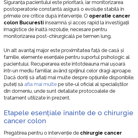
Siguranța pacientului este prioritară, iar monitorizarea
postoperatorie constantă asigură o evoluție stabilă în
primele ore critice după intervenție. O
operatie cancer
colon Bucuresti
înseamnă și acces rapid la investigații
imagistice de înaltă rezoluție, necesare pentru
monitorizarea post-chirurgicală pe termen lung.
Un alt avantaj major este proximitatea față de casă și
familie, elemente esențiale pentru suportul psihologic al
pacientului. Recuperarea este întotdeauna mai ușoară
într-un mediu familiar, având sprijinul celor dragi aproape.
Dacă doriți să aflați mai multe despre opțiunile disponibile,
puteți să
afla mai multe
pe site-ul oficial al specialiștilor
din domeniu, unde sunt detaliate protocoalele de
tratament utilizate în prezent.
Etapele esențiale înainte de o chirurgie
cancer colon
Pregătirea pentru o intervenție de
chirurgie cancer