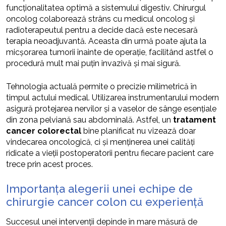
funcționalitatea optimă a sistemului digestiv. Chirurgul
oncolog colaborează strâns cu medicul oncolog și
radioterapeutul pentru a decide dacă este necesară
terapia neoadjuvantă. Aceasta din urmă poate ajuta la
micșorarea tumorii înainte de operație, facilitând astfel o
procedură mult mai puțin invazivă și mai sigură.
Tehnologia actuală permite o precizie milimetrică în
timpul actului medical. Utilizarea instrumentarului modern
asigură protejarea nervilor și a vaselor de sânge esențiale
din zona pelviană sau abdominală. Astfel, un
tratament
cancer colorectal
bine planificat nu vizează doar
vindecarea oncologică, ci și menținerea unei calități
ridicate a vieții postoperatorii pentru fiecare pacient care
trece prin acest proces.
Importanța alegerii unei echipe de
chirurgie cancer colon cu experiență
Succesul unei intervenții depinde în mare măsură de