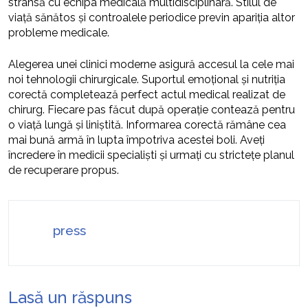
strânsă cu echipa medicală multidisciplinară. Stilul de
viață sănătos și controalele periodice previn apariția altor
probleme medicale.
Alegerea unei clinici moderne asigură accesul la cele mai
noi tehnologii chirurgicale. Suportul emoțional și nutriția
corectă completează perfect actul medical realizat de
chirurg. Fiecare pas făcut după operație contează pentru
o viață lungă și liniștită. Informarea corectă rămâne cea
mai bună armă în lupta împotriva acestei boli. Aveți
încredere în medicii specialiști și urmați cu strictețe planul
de recuperare propus.
press
Lasă un răspuns