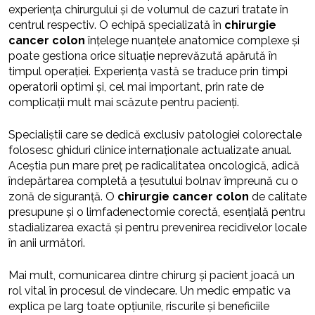
experiența chirurgului și de volumul de cazuri tratate în
centrul respectiv. O echipă specializată în
chirurgie
cancer colon
înțelege nuanțele anatomice complexe și
poate gestiona orice situație neprevăzută apărută în
timpul operației. Experiența vastă se traduce prin timpi
operatorii optimi și, cel mai important, prin rate de
complicații mult mai scăzute pentru pacienți.
Specialiștii care se dedică exclusiv patologiei colorectale
folosesc ghiduri clinice internaționale actualizate anual.
Aceștia pun mare preț pe radicalitatea oncologică, adică
îndepărtarea completă a țesutului bolnav împreună cu o
zonă de siguranță. O
chirurgie cancer colon
de calitate
presupune și o limfadenectomie corectă, esențială pentru
stadializarea exactă și pentru prevenirea recidivelor locale
în anii următori.
Mai mult, comunicarea dintre chirurg și pacient joacă un
rol vital în procesul de vindecare. Un medic empatic va
explica pe larg toate opțiunile, riscurile și beneficiile