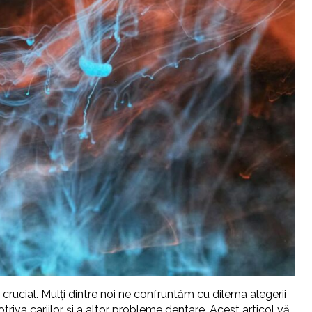
crucial. Mulți dintre noi ne confruntăm cu dilema alegerii
riva cariilor și a altor probleme dentare. Acest articol vă