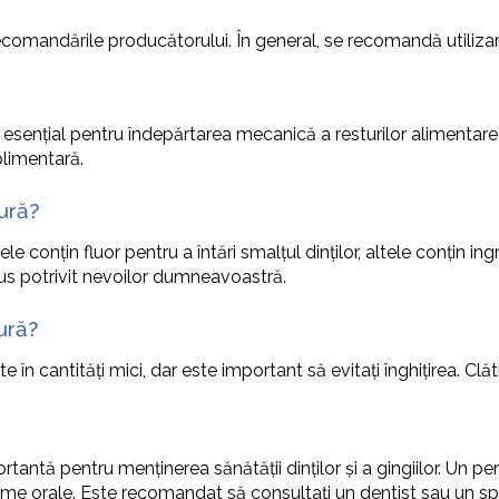
ecomandările producătorului. În general, se recomandă utilizarea 
ste esențial pentru îndepărtarea mecanică a resturilor alimentar
plimentară.
ură?
ele conțin fluor pentru a întări smalțul dinților, altele conțin 
odus potrivit nevoilor dumneavoastră.
ură?
în cantități mici, dar este important să evitați înghițirea. Clătiț
tantă pentru menținerea sănătății dinților și a gingiilor. Un pe
robleme orale. Este recomandat să consultați un dentist sau un s