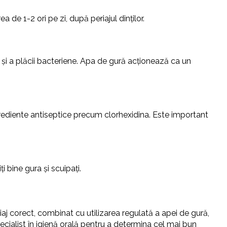
de 1-2 ori pe zi, după periajul dinților.
e și a plăcii bacteriene. Apa de gură acționează ca un
ingrediente antiseptice precum clorhexidina. Este important
i bine gura și scuipați.
riaj corect, combinat cu utilizarea regulată a apei de gură,
pecialist în igienă orală pentru a determina cel mai bun