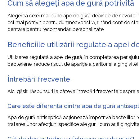
Cum să alegeți apa de gură potrivită
Alegerea celei mai bune ape de gură depinde de nevoile i
cel mai potrivit pentru dumneavoastră, ținând cont de star
dentare pentru recomandări personalizate.
Beneficiile utilizării regulate a apei d
Utilizarea regulată a apei de gură, în completarea periajului 
bacteriene, reduce riscul de apariție a cariilor și a gingivite
Întrebări frecvente
Aici găsiți răspunsuri la câteva întrebări frecvente despre 
Care este diferența dintre apa de gură antisept
Apa de gură antiseptică acționează împotriva bacteriilor, 
tratarea unor afecțiuni specifice ale gurii, cum ar fi gingivi
Cât de des ar trebui să folosesc apa de gură?