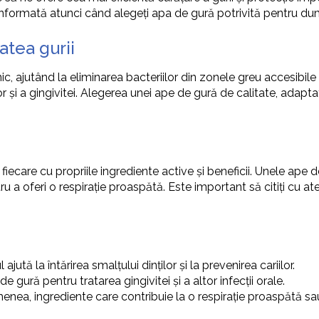
zie informată atunci când alegeți apa de gură potrivită pentru 
atea gurii
 ajutând la eliminarea bacteriilor din zonele greu accesibile a
lor și a gingivitei. Alegerea unei ape de gură de calitate, adap
iecare cu propriile ingrediente active și beneficii. Unele ape 
 a oferi o respirație proaspătă. Este important să citiți cu at
jută la întărirea smalțului dinților și la prevenirea cariilor.
de gură pentru tratarea gingivitei și a altor infecții orale.
ea, ingrediente care contribuie la o respirație proaspătă sau 