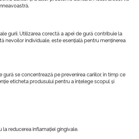
dumneavoastră.
le gurii. Utilizarea corectă a apei de gură contribuie la
tată nevoilor individuale, este esențială pentru menținerea
de gură se concentrează pe prevenirea cariilor, în timp ce
enție eticheta produsului pentru a înțelege scopul și
la reducerea inflamației gingivale.