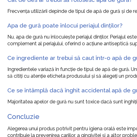
Frecvența utilizării depinde de tipul de apă de gură și de r
Apa de gură poate înlocui periajul dinților?
Nu, apa de gură nu înlocuiește periajul dinților. Periajul e
complement al periajului, oferind o acțiune antiseptică su
Ce ingrediente ar trebui să caut într-o apă de g
Ingredientele variază în funcție de tipul de apă de gură. Un
să citiți cu atenție eticheta produsului și să alegeți un pr
Ce se întâmplă dacă înghit accidental apă de g
Majoritatea apelor de gură nu sunt toxice dacă sunt înghițite 
Concluzie
Alegerea unui produs potrivit pentru igiena orală este impor
contribuie la prevenirea cariilor, a gingivitei și a altor p