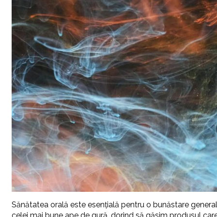
Sănătatea orală este esențială pentru o bunăstare generală,
celei mai bune ape de gură, dorind să găsim produsul care s