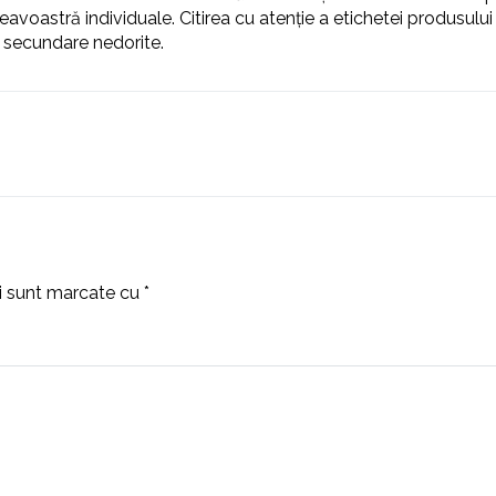
astră individuale. Citirea cu atenție a etichetei produsului și
e secundare nedorite.
ii sunt marcate cu
*