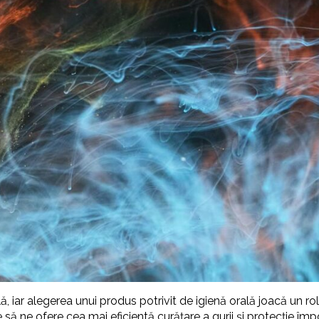
 iar alegerea unui produs potrivit de igienă orală joacă un rol 
ă ne ofere cea mai eficientă curățare a gurii și protecție împot