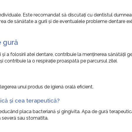
ndividuale. Este recomandat să discutați cu dentistul dumnea
ea de sănătate a gurii și de eventualele probleme dentare exis
e gură
și a folosirii atei dentare, contribuie la menținerea sănătății g
i și contribuie la o respirație proaspătă pe parcursul zilei.
alegerea unui produs de igienă orală eficient.
ică și cea terapeutică?
reducând placa bacteriană și gingivita. Apa de gură terapeutic
ta severă sau stomatita.