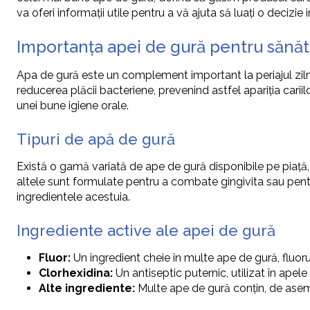
va oferi informații utile pentru a vă ajuta să luați o deci
Importanța apei de gură pentru sănăt
Apa de gură este un complement important la periajul zilnic,
reducerea plăcii bacteriene, prevenind astfel apariția carii
unei bune igiene orale.
Tipuri de apă de gură
Există o gamă variată de ape de gură disponibile pe piață, f
altele sunt formulate pentru a combate gingivita sau pentru
ingredientele acestuia.
Ingrediente active ale apei de gură
Fluor:
Un ingredient cheie în multe ape de gură, fluorul a
Clorhexidina:
Un antiseptic puternic, utilizat în apele 
Alte ingrediente:
Multe ape de gură conțin, de asemen