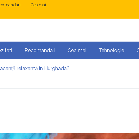
comandari
Cea mai
zitati
Recomandari
Cea mai
Tehnologie
vacanță relaxantă în Hurghada?
 București: ce presupune tratamentul chirurgical
ress și Mastodon: cum gestionezi mai multe site-uri
anibalizarea cuvintelor cheie între articole SEO
 o serie lungă de bilete pierdute la pariuri sportive
te necesară operația?