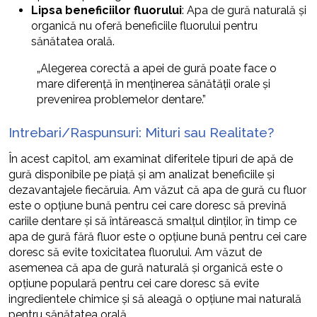
Lipsa beneficiilor fluorului
: Apa de gură naturală și
organică nu oferă beneficiile fluorului pentru
sănătatea orală.
„Alegerea corectă a apei de gură poate face o
mare diferență în menținerea sănătății orale și
prevenirea problemelor dentare.”
Intrebari/Raspunsuri: Mituri sau Realitate?
În acest capitol, am examinat diferitele tipuri de apă de
gură disponibile pe piață și am analizat beneficiile și
dezavantajele fiecăruia. Am văzut că apa de gură cu fluor
este o opțiune bună pentru cei care doresc să prevină
cariile dentare și să întărească smalțul dinților, în timp ce
apa de gură fără fluor este o opțiune bună pentru cei care
doresc să evite toxicitatea fluorului. Am văzut de
asemenea că apa de gură naturală și organică este o
opțiune populară pentru cei care doresc să evite
ingredientele chimice și să aleagă o opțiune mai naturală
pentru sănătatea orală.