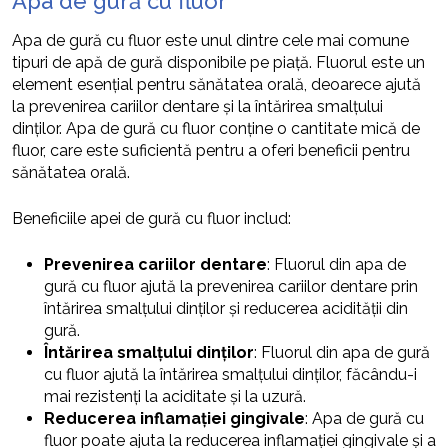
Apa de gură cu fluor
Apa de gură cu fluor este unul dintre cele mai comune
tipuri de apă de gură disponibile pe piață. Fluorul este un
element esențial pentru sănătatea orală, deoarece ajută
la prevenirea cariilor dentare și la întărirea smalțului
dinților. Apa de gură cu fluor conține o cantitate mică de
fluor, care este suficientă pentru a oferi beneficii pentru
sănătatea orală.
Beneficiile apei de gură cu fluor includ:
Prevenirea cariilor dentare
: Fluorul din apa de
gură cu fluor ajută la prevenirea cariilor dentare prin
întărirea smalțului dinților și reducerea acidității din
gură.
Întărirea smalțului dinților
: Fluorul din apa de gură
cu fluor ajută la întărirea smalțului dinților, făcându-i
mai rezistenți la aciditate și la uzură.
Reducerea inflamației gingivale
: Apa de gură cu
fluor poate ajuta la reducerea inflamației gingivale și a