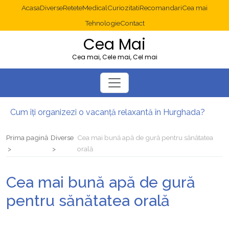
Acasa
Diverse
Retete
Medical
Curiozitati
Recomandari
Cea mai
Tehnologie
Contact
Cea Mai
Cea mai, Cele mai, Cel mai
Cum îți organizezi o vacanță relaxantă în Hurghada?
Operație cancer colon București: ce presupune tratamentul chirurgical
Multisite WordPress și Mastodon: cum gestionezi mai multe site-uri
Prima pagină
Diverse
Cea mai bună apă de gură pentru sănătatea
2025: cum eviți canibalizarea cuvintelor cheie între articole SEO
orală
Cum îți revii după o serie lungă de bilete pierdute la pariuri sportive
Diverticulita: când este necesară operația?
Cea mai bună apă de gură
pentru sănătatea orală