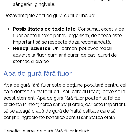
sângerării gingivale.
Dezavantajele apei de gură cu fluor includ:
Posibilitatea de toxicitate
: Consumul excesiv de
fluor poate fi toxic pentru organism, de aceea este
important să se respecte doza recomandată.
Reacții adverse
: Unii oameni pot avea reacții
adverse la fluor, cum ar fi dureri de cap, dureri de
stomac și diaree.
Apa de gură fără fluor
Apa de gură fără fluor este o opțiune populară pentru cei
care doresc să evite fluorul sau care au reacții adverse la
acest element. Apa de gură fără fluor poate fi la fel de
eficientă în menținerea sănătății orale, dar este important
să se aleagă o apă de gură de înaltă calitate care să
conțină ingrediente benefice pentru sănătatea orală.
Beneficiile apei de gură fără fluor includ: