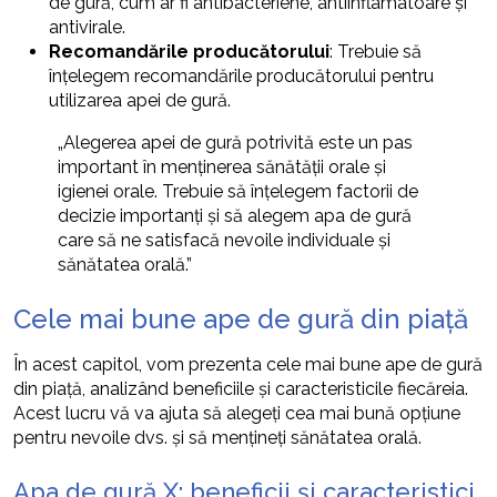
de gură, cum ar fi antibacteriene, antiinflamatoare și
antivirale.
Recomandările producătorului
: Trebuie să
înțelegem recomandările producătorului pentru
utilizarea apei de gură.
„Alegerea apei de gură potrivită este un pas
important în menținerea sănătății orale și
igienei orale. Trebuie să înțelegem factorii de
decizie importanți și să alegem apa de gură
care să ne satisfacă nevoile individuale și
sănătatea orală.”
Cele mai bune ape de gură din piață
În acest capitol, vom prezenta cele mai bune ape de gură
din piață, analizând beneficiile și caracteristicile fiecăreia.
Acest lucru vă va ajuta să alegeți cea mai bună opțiune
pentru nevoile dvs. și să mențineți sănătatea orală.
Apa de gură X: beneficii și caracteristici