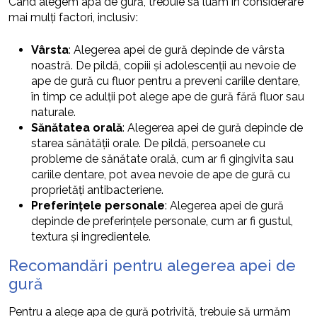
Când alegem apa de gură, trebuie să luăm în considerare
mai mulți factori, inclusiv:
Vârsta
: Alegerea apei de gură depinde de vârsta
noastră. De pildă, copiii și adolescenții au nevoie de
ape de gură cu fluor pentru a preveni cariile dentare,
în timp ce adulții pot alege ape de gură fără fluor sau
naturale.
Sănătatea orală
: Alegerea apei de gură depinde de
starea sănătății orale. De pildă, persoanele cu
probleme de sănătate orală, cum ar fi gingivita sau
cariile dentare, pot avea nevoie de ape de gură cu
proprietăți antibacteriene.
Preferințele personale
: Alegerea apei de gură
depinde de preferințele personale, cum ar fi gustul,
textura și ingredientele.
Recomandări pentru alegerea apei de
gură
Pentru a alege apa de gură potrivită, trebuie să urmăm