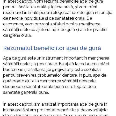
În acest capitol, vom rezuma beneficiile apei de gură
pentru sănătatea orală și igiena orală, și vom oferi
recomandări finale pentru alegerea apei de gură în funcție
de nevoile individuale și de sănătatea orală. De
asemenea, vom prezenta sfaturi pentru menținerea
sănătății orale cu ajutorul apei de gură și a altor practici
de igienă orală.
Rezumatul beneficiilor apei de gură
Apa de gură este un instrument important în menținerea
sănătății orale și igienei orale. Ea ajută la reducerea plăcii
bacteriene și a inflamației gingivale, și este esențială
pentru prevenirea problemelor dentare. În plus, apa de
gură poate ajuta la menținerea sănătății generale,
deoarece o sănătate orală bună este legată de o
sănătate generală bună.
În acest capitol, am analizat importanța apei de gură în
igiena orală și am prezentat beneficiile și dezavantajele
diferitelor tipuri de apă de gură. Am de asemenea, oferit