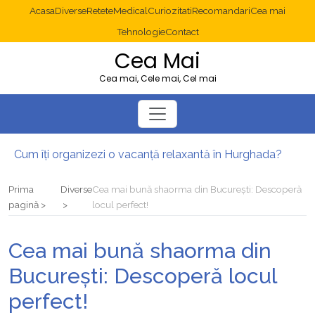
Acasa
Diverse
Retete
Medical
Curiozitati
Recomandari
Cea mai
Tehnologie
Contact
Cea Mai
Cea mai, Cele mai, Cel mai
Cum îți organizezi o vacanță relaxantă în Hurghada?
Operație cancer colon București: ce presupune tratamentul chirurgical
Multisite WordPress și Mastodon: cum gestionezi mai multe site-uri
Prima
Diverse
Cea mai bună shaorma din București: Descoperă
2025: cum eviți canibalizarea cuvintelor cheie între articole SEO
pagină
locul perfect!
Cum îți revii după o serie lungă de bilete pierdute la pariuri sportive
Diverticulita: când este necesară operația?
Cea mai bună shaorma din
București: Descoperă locul
perfect!