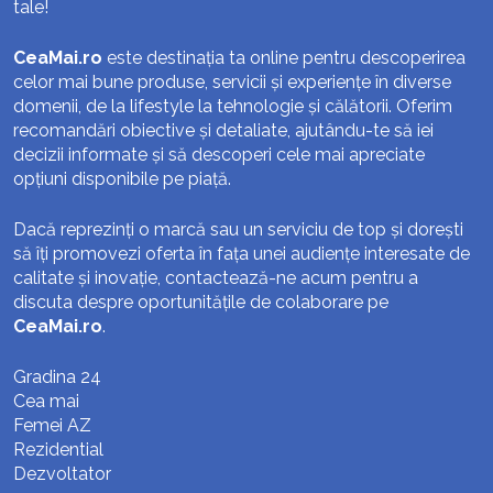
tale!
CeaMai.ro
este destinația ta online pentru descoperirea
celor mai bune produse, servicii și experiențe în diverse
domenii, de la lifestyle la tehnologie și călătorii. Oferim
recomandări obiective și detaliate, ajutându-te să iei
decizii informate și să descoperi cele mai apreciate
opțiuni disponibile pe piață.
Dacă reprezinți o marcă sau un serviciu de top și dorești
să îți promovezi oferta în fața unei audiențe interesate de
calitate și inovație, contactează-ne acum pentru a
discuta despre oportunitățile de colaborare pe
CeaMai.ro
.
Gradina 24
Cea mai
Femei AZ
Rezidential
Dezvoltator