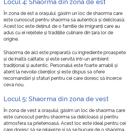
Locul 4: Shaorma din zona de est
În zona de est a orașului, găsim un loc de shaorma care
este cunoscut pentru shaorma sa autentică și delicioasă.
Acest loc este deținut de o familie de imigranți care au
adus cu ei rețetele și tradițiile culinare din țara lor de
origine.
Shaorma de aici este preparată cu ingrediente proaspete
și de înaltă calitate, și este servită într-un ambient
tradițional și autentic. Personalul este foarte amabil și
atent la nevoile clienților, și este dispus să ofere
recomandări și sfaturi pentru cei care doresc să încerce
ceva nou.
Locul 5: Shaorma din zona de vest
În zona de vest a orașului, găsim un loc de shaorma care
este cunoscut pentru shaorma sa delicioasă și pentru
atmosfera sa prietenoasă. Acest loc este ideal pentru cei
care doresc să se relaxeze și să se bucure de o shaorma