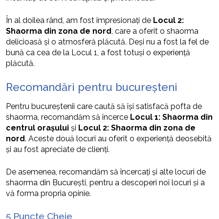
În al doilea rând, am fost impresionați de
Locul 2:
Shaorma din zona de nord
, care a oferit o shaorma
delicioasă și o atmosferă plăcută. Deși nu a fost la fel de
bună ca cea de la Locul 1, a fost totuși o experiență
plăcută.
Recomandări pentru bucureșteni
Pentru bucureștenii care caută să își satisfacă pofta de
shaorma, recomandăm să încerce
Locul 1: Shaorma din
centrul orașului
și
Locul 2: Shaorma din zona de
nord
. Aceste două locuri au oferit o experiență deosebită
și au fost apreciate de clienți.
De asemenea, recomandăm să încercați și alte locuri de
shaorma din București, pentru a descoperi noi locuri și a
vă forma propria opinie.
5 Puncte Cheie