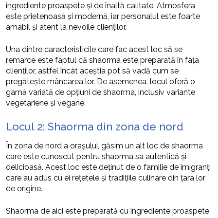
ingrediente proaspete și de înaltă calitate. Atmosfera
este prietenoasă și modernă, iar personalul este foarte
amabil și atent la nevoile clienților.
Una dintre caracteristicile care fac acest loc să se
remarce este faptul că shaorma este preparată în fața
clienților, astfel încât aceștia pot să vadă cum se
pregătește mâncarea lor. De asemenea, locul oferă o
gamă variată de opțiuni de shaorma, inclusiv variante
vegetariene și vegane.
Locul 2: Shaorma din zona de nord
În zona de nord a orașului, găsim un alt loc de shaorma
care este cunoscut pentru shaorma sa autentică și
delicioasă. Acest loc este deținut de o familie de imigranți
care au adus cu ei rețetele și tradițiile culinare din țara lor
de origine.
Shaorma de aici este preparată cu ingrediente proaspete