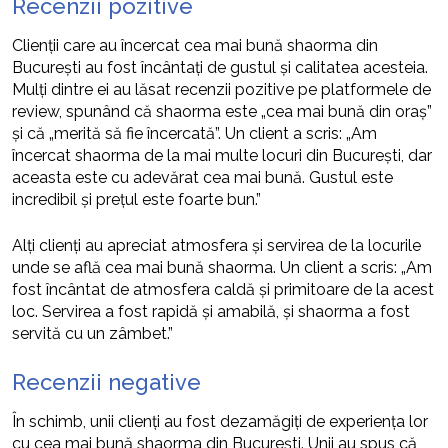
Recenzii pozitive
Clienții care au încercat cea mai bună shaorma din
București au fost încântați de gustul și calitatea acesteia.
Mulți dintre ei au lăsat recenzii pozitive pe platformele de
review, spunând că shaorma este „cea mai bună din oraș”
și că „merită să fie încercată”. Un client a scris: „Am
încercat shaorma de la mai multe locuri din București, dar
aceasta este cu adevărat cea mai bună. Gustul este
incredibil și prețul este foarte bun.”
Alți clienți au apreciat atmosfera și servirea de la locurile
unde se află cea mai bună shaorma. Un client a scris: „Am
fost încântat de atmosfera caldă și primitoare de la acest
loc. Servirea a fost rapidă și amabilă, și shaorma a fost
servită cu un zâmbet.”
Recenzii negative
În schimb, unii clienți au fost dezamăgiți de experiența lor
cu cea mai bună shaorma din București. Unii au spus că