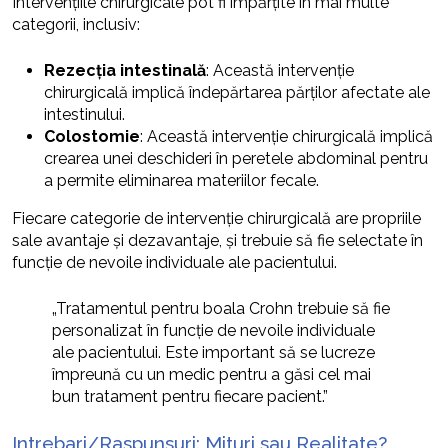
Intervențiile chirurgicale pot fi împărțite în mai multe
categorii, inclusiv:
Rezecția intestinală
: Această intervenție
chirurgicală implică îndepărtarea părților afectate ale
intestinului.
Colostomie
: Această intervenție chirurgicală implică
crearea unei deschideri în peretele abdominal pentru
a permite eliminarea materiilor fecale.
Fiecare categorie de intervenție chirurgicală are propriile
sale avantaje și dezavantaje, și trebuie să fie selectate în
funcție de nevoile individuale ale pacientului.
„Tratamentul pentru boala Crohn trebuie să fie
personalizat în funcție de nevoile individuale
ale pacientului. Este important să se lucreze
împreună cu un medic pentru a găsi cel mai
bun tratament pentru fiecare pacient.”
Intrebari/Raspunsuri: Mituri sau Realitate?