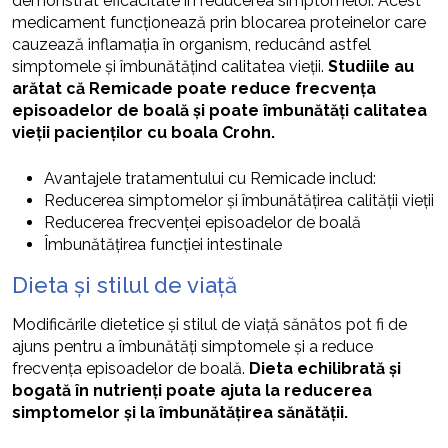
demonstrat eficacitate în reducerea simptomelor. Acest
medicament funcționează prin blocarea proteinelor care
cauzează inflamația în organism, reducând astfel
simptomele și îmbunătățind calitatea vieții.
Studiile au
arătat că Remicade poate reduce frecvența
episoadelor de boală și poate îmbunătăți calitatea
vieții pacienților cu boala Crohn.
Avantajele tratamentului cu Remicade includ:
Reducerea simptomelor și îmbunătățirea calității vieții
Reducerea frecvenței episoadelor de boală
Îmbunătățirea funcției intestinale
Dieta și stilul de viață
Modificările dietetice și stilul de viață sănătos pot fi de
ajuns pentru a îmbunătăți simptomele și a reduce
frecvența episoadelor de boală.
Dieta echilibrată și
bogată în nutrienți poate ajuta la reducerea
simptomelor și la îmbunătățirea sănătății.