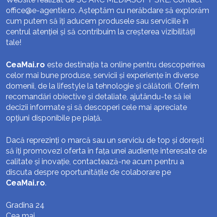
office@e-agentie.ro
. Așteptăm cu nerăbdare să explorăm
cum putem să îți aducem produsele sau serviciile în
centrul atenției și să contribuim la creșterea vizibilității
tale!
CeaMai.ro
este destinația ta online pentru descoperirea
celor mai bune produse, servicii și experiențe în diverse
domenii, de la lifestyle la tehnologie și călătorii. Oferim
recomandări obiective și detaliate, ajutându-te să iei
decizii informate și să descoperi cele mai apreciate
opțiuni disponibile pe piață.
Dacă reprezinți o marcă sau un serviciu de top și dorești
să îți promovezi oferta în fața unei audiențe interesate de
calitate și inovație, contactează-ne acum pentru a
discuta despre oportunitățile de colaborare pe
CeaMai.ro
.
Gradina 24
Cea mai