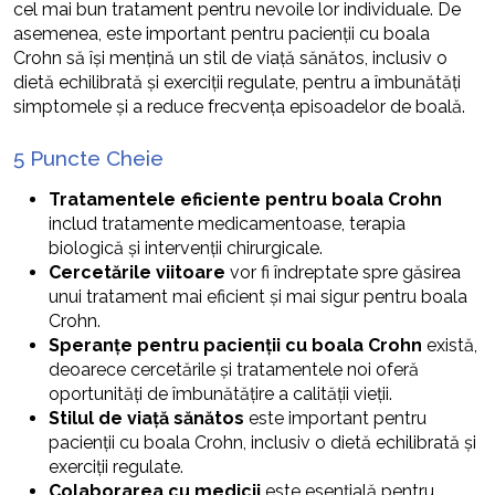
cel mai bun tratament pentru nevoile lor individuale. De
asemenea, este important pentru pacienții cu boala
Crohn să își mențină un stil de viață sănătos, inclusiv o
dietă echilibrată și exerciții regulate, pentru a îmbunătăți
simptomele și a reduce frecvența episoadelor de boală.
5 Puncte Cheie
Tratamentele eficiente pentru boala Crohn
includ tratamente medicamentoase, terapia
biologică și intervenții chirurgicale.
Cercetările viitoare
vor fi îndreptate spre găsirea
unui tratament mai eficient și mai sigur pentru boala
Crohn.
Speranțe pentru pacienții cu boala Crohn
există,
deoarece cercetările și tratamentele noi oferă
oportunități de îmbunătățire a calității vieții.
Stilul de viață sănătos
este important pentru
pacienții cu boala Crohn, inclusiv o dietă echilibrată și
exerciții regulate.
Colaborarea cu medicii
este esențială pentru