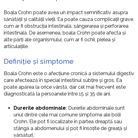
Boala Crohn poate avea un impact semnificativ asupra
sănătății și calității vieții. Ea poate cauza complicații grave,
cum ar fi obstrucția intestinală, sângerarea și perforarea
intestinală. De asemenea, boala Crohn poate afecta și
alte părți ale organismului, cum ar fi ochii, pielea și
articulațiile.
Definiție și simptome
Boala Crohn este o afecțiune cronică a sistemului digestiv
care afectează în special intestinul subțire și gros. Ea
poate apărea la orice vârstă, dar cel mai frecvent este
diagnosticată la persoanele între 15 și 35 de ani.
Durerile abdominale
: Durerile abdominale sunt
unul dintre cele mai comune simptome ale bolii
Crohn. Ele pot fi localizate în partea dreaptă sau
stângă a abdomenului și pot fi însoțite de greață și
vărsături.