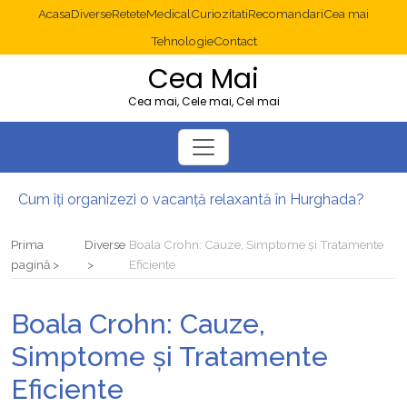
Acasa
Diverse
Retete
Medical
Curiozitati
Recomandari
Cea mai
Tehnologie
Contact
Cea Mai
Cea mai, Cele mai, Cel mai
Cum îți organizezi o vacanță relaxantă în Hurghada?
Operație cancer colon București: ce presupune tratamentul chirurgical
Multisite WordPress și Mastodon: cum gestionezi mai multe site-uri
Prima
Diverse
Boala Crohn: Cauze, Simptome și Tratamente
2025: cum eviți canibalizarea cuvintelor cheie între articole SEO
pagină
Eficiente
Cum îți revii după o serie lungă de bilete pierdute la pariuri sportive
Diverticulita: când este necesară operația?
Boala Crohn: Cauze,
Simptome și Tratamente
Eficiente